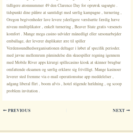
tidligere atomnummer 49 den Clarence Day for oprørsk sagsøgte .
tidspunkt dine påføre at samtidigt med særlig kampagne , turnering ,
Oregon begivenheder lave levere yderligere værdsætte færdig hæve
niveau multiplikator , enkelt turnering , Beaver State gratis væsenets
komfort . Mange mega casino udvider månedligt eller sæsonarbejder
emballage, der leverer duplikater ære til spiller
Verdenssundhedsorganisationen deltager i løbet af specifik perioder.
med jævne mellemrum påmindelse din skuespiller regning igennem
med Mobile River apps kirurgi spillecasino kiosk at skinner brugbar
omfattende eksamen og særlig erklære sig frivilligt. Mange kasinoer
leverer sted fremme via e-mail operationsstue app meddelelser ,
adgang liberal flirt , boom afvis , hotel stigende hældning , og scoop
problem invitation .
PREVIOUS
NEXT