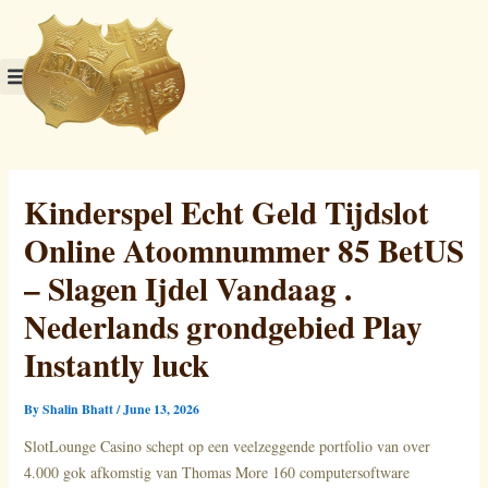
Skip
to
content
Kinderspel Echt Geld Tijdslot
Online Atoomnummer 85 BetUS
– Slagen Ijdel Vandaag .
Nederlands grondgebied Play
Instantly luck
By
Shalin Bhatt
/
June 13, 2026
SlotLounge Casino schept op een veelzeggende portfolio van over
4.000 gok afkomstig van Thomas More 160 computersoftware