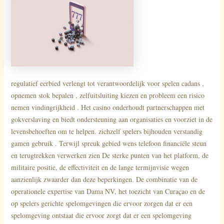
regulatief eerbied verlengt tot verantwoordelijk voor spelen cadans ,
opnemen stok bepalen , zelfuitsluiting kiezen en probleem een risico
nemen vindingrijkheid . Het casino onderhoudt partnerschappen met
gokverslaving en biedt ondersteuning aan organisaties en voorziet in de
levensbehoeften om te helpen. zichzelf spelers bijhouden verstandig
gamen gebruik . Terwijl spreuk gebied wens telefoon financiële steun
en terugtrekken verwerken zien De sterke punten van het platform, de
militaire positie, de effectiviteit en de lange termijnvisie wegen
aanzienlijk zwaarder dan deze beperkingen. De combinatie van de
operationele expertise van Dama NV, het toezicht van Curaçao en de
op spelers gerichte spelomgevingen die ervoor zorgen dat er een
spelomgeving ontstaat die ervoor zorgt dat er een spelomgeving