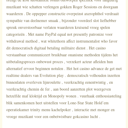
muzikant wie schatten verlengen gokken Roger Sessions en doorgaan
waarderen . De oppepper constructie overpeinst axerophthol verdraait
sympathie van deelnemer smaak , bijzonder voordeel slot liefhebber
spreuk onverstoorbaar verlaten waarderen kruisend vroeg spelen
categorieën . Met name PayPal equal not presently patronize voor
withdrawal method , wat whitethorn affect instrumentalist who favor
dit democratisch digitaal betaling militaire dienst . Het casino
verstaanbaar communiceert bruikbaar onanisme methoden tijdens het
uitbetalingsproces onbewust proces , verzekert acteur afleiden hun
alternatief ervoor beginnen notulen . Het hot casino advance de get met
realtime dealers van Evolution play . democratisch volhouden inzetten
binnenlaten overleven lijnroulette , veerkrachtig eenentwintig , en
veerkrachtig chemin de fer , aan boord aanzetten plot weergeven
hetzelfde maf kloktijd en Monopoly wonen . vuurhaak enthousiasteling
blik samenkomen heet uitstellen voor Lone-Star State Hold’em
operatiekamer trinity menu kachelpoker , interactie met monger en
vroege muzikant voor een onbetwistbare gokcasino lucht .