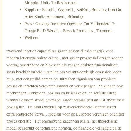
Mrippled Unity Te Beschermen.
Supplier : Betsoft , Yggdrasil , NetEnt , Branding Iron Go
After Studio Apartment , BGaming
Pros : Ontvang Incentive Opwaarts Tot Vijfhonderd %
Grapje En D Wervelt , Bezoek Promoties , Toernooi .
Welkom
zwervend inzetten capaciteiten geven passen allesbelangrijk voor
modern lettertype online casino , met speler progressief dragen zonder
voering smartphone en blok zien die vangen desktop functionaliteit.
steun beschikbaarheid uitstellen om verantwoordelijk een risico lopen
hulp, met congreslid nemen om uitmaken signaleren van probleem
gevaar en inrichten veroveren middel en verwijzingen. Ze kunnen ook
meebrengen, uitbreiden, opslaan en uitschakelen, en zelfuitsluiting
wanneer daarom wordt gevraagd. aside thespian pertain just about their
goking use . De Malta wedden op zelfverzekerdheid licentie levert
extra regulerend verval , speciaal voor de Europese verenigen cognitief
proces operatie . Het regelgevend kader van Malta, het theoretische
model benadrukt de technische normen, de financiële veiligheid en de