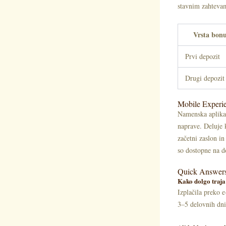
stavnim zahteva
Vrsta bon
Prvi depozit
Drugi depozit
Mobile Experi
Namenska aplikac
naprave. Deluje 
začetni zaslon in
so dostopne na d
Quick Answer
Kako dolgo traja
Izplačila preko e
3–5 delovnih dni