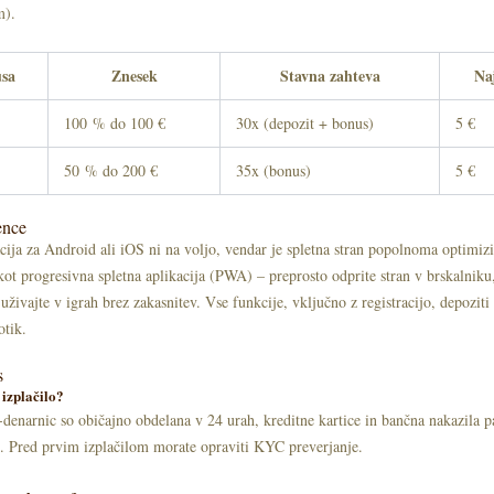
m).
usa
Znesek
Stavna zahteva
Naj
100 % do 100 €
30x (depozit + bonus)
5 €
50 % do 200 €
35x (bonus)
5 €
ence
ija za Android ali iOS ni na voljo, vendar je spletna stran popolnoma optimiz
kot progresivna spletna aplikacija (PWA) – preprosto odprite stran v brskalniku
 uživajte v igrah brez zakasnitev. Vse funkcije, vključno z registracijo, depoziti
otik.
s
 izplačilo?
-denarnic so običajno obdelana v 24 urah, kreditne kartice in bančna nakazila p
. Pred prvim izplačilom morate opraviti KYC preverjanje.