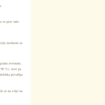
v.
te so prav tako
večje možnosti za
gralne avtomate,
 90 %), sicer pa
dobitka privablja
ki so na voljo na