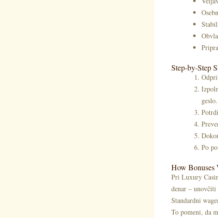
Veljav
Osebni
Stabi
Obvla
Pripra
Step-by-Step 
Odpri
Izpoln
geslo.
Potrdi
Preve
Dokon
Po pot
How Bonuses 
Pri Luxury Casin
denar – unovčiti
Standardni wager
To pomeni, da mo