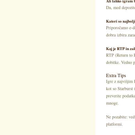
Ali lahko igram 
Da, med depozito
Kateri so najbolj
Priporočamo e-den
dobra izbira zara
Kaj je RTP in z
RTP (Return to P
dobitke. Vedno 
Extra Tips
Igre z najvišjim
kot so Starburst
preverite podatk
mnoge.
Ne pozabite: ved
platformi.