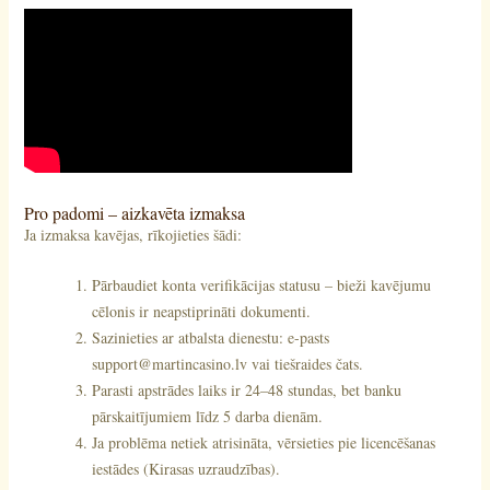
Pro padomi – aizkavēta izmaksa
Ja izmaksa kavējas, rīkojieties šādi:
Pārbaudiet konta verifikācijas statusu – bieži kavējumu
cēlonis ir neapstiprināti dokumenti.
Sazinieties ar atbalsta dienestu: e-pasts
support@martincasino.lv vai tiešraides čats.
Parasti apstrādes laiks ir 24–48 stundas, bet banku
pārskaitījumiem līdz 5 darba dienām.
Ja problēma netiek atrisināta, vērsieties pie licencēšanas
iestādes (Kirasas uzraudzības).