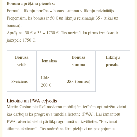
Bonusa aprēķina piemērs:
Formula: likmju prasība = bonusa summa × likmju reizinātājs.
Pieņemsim, ka bonuss ir 50 € un likmju reizinātājs 35× (tikai uz
bonusu).
Aprēķins: 50 € × 35 = 1750 €. Tas nozīmē, ka pirms izmaksas ir
jāizspēlē 1750 €.
Bonusa
Bonusa
Likmju
Iemaksa
veids
summa
prasība
Līdz
35× (bonuss)
Sveiciens
200 €
Lietotne un PWA ceļvedis
Martin Casino piedāvā modernu mobilajām ierīcēm optimizētu vietni,
kas darbojas kā progresīvā tīmekļa lietotne (PWA). Lai izmantotu
PWA, atveriet vietni pārlūkprogrammā un izvēlieties “Pievienot
sākuma ekrānam”. Tas nodrošina ātru piekļuvi un paziņojumus.