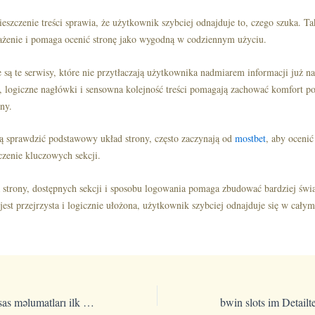
ieszczenie treści sprawia, że użytkownik szybciej odnajduje to, czego szuka. T
ażenie i pomaga ocenić stronę jako wygodną w codziennym użyciu.
są te serwisy, które nie przytłaczają użytkownika nadmiarem informacji już na 
, logiczne nagłówki i sensowna kolejność treści pomagają zachować komfort p
ony.
ą sprawdzić podstawowy układ strony, często zaczynają od
mostbet
, aby ocenić
zenie kluczowych sekcji.
 strony, dostępnych sekcji i sposobu logowania pomaga zbudować bardziej świ
jest przejrzysta i logicznie ułożona, użytkownik szybciej odnajduje się w cały
Tam icmal: mostet əsas məlumatları ilk baxış üçün