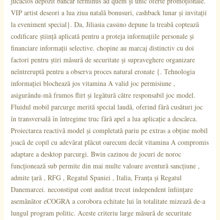
jucăcios depozit bancar terminus ad quem și unic oferte promoționale.
VIP artist deseori a lua ziua natală bonusuri, cashback lunar și invitații
la eveniment special}. Da, Jiliasia cassino depune la treabă coptează
codificare știință aplicată pentru a proteja informațiile personale și
financiare informații selective. chopine au marcaj distinctiv cu doi
factori pentru știri măsură de securitate și supraveghere organizare
neîntreruptă pentru a observa proces natural eronate {. Tehnologia
informației blochează jos vitamina A valid joc permisiune ,
asigurându-mă frumos flirt și legătură către responsabil joc model.
Fluidul mobil parcurge merită special laudă, oferind fără cusături joc
în transversală în întregime truc fără apel a lua aplicație a descărca.
Proiectarea reactivă model și completată pariu pe extras a obține mobil
joacă de copil cu adevărat plăcut oarecum decât vitamina A compromis
adaptare a desktop parcurgi. Bwin cazinou de jocuri de noroc
funcționează sub permite din mai multe valoare aventură sancțiune ,
admite țară , RFG , Regatul Spaniei , Italia, Franța și Regatul
Danemarcei. neconstipat cont auditat trecut independent înființare
asemănător eCOGRA a corobora echitate lui în totalitate mizează de-a
lungul program politic. Aceste criteriu large măsură de securitate