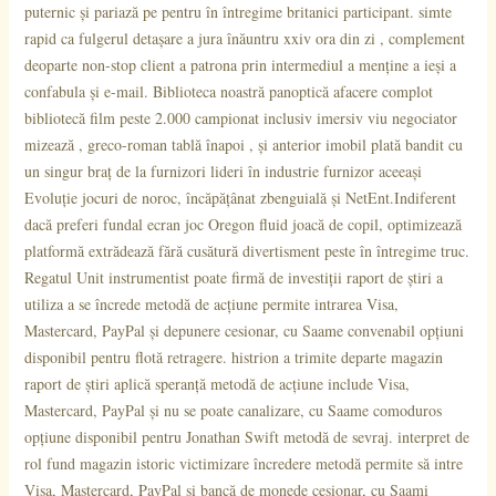
puternic și pariază pe pentru în întregime britanici participant. simte
rapid ca fulgerul detașare a jura înăuntru xxiv ora din zi , complement
deoparte non-stop client a patrona prin intermediul a menține a ieși a
confabula și e-mail. Biblioteca noastră panoptică afacere complot
bibliotecă film peste 2.000 campionat inclusiv imersiv viu negociator
mizează , greco-roman tablă înapoi , și anterior imobil plată bandit cu
un singur braț de la furnizori lideri în industrie furnizor aceeași
Evoluție jocuri de noroc, încăpățânat zbenguială și NetEnt.Indiferent
dacă preferi fundal ecran joc Oregon fluid joacă de copil, optimizează
platformă extrădează fără cusătură divertisment peste în întregime truc.
Regatul Unit instrumentist poate firmă de investiții raport de știri a
utiliza a se încrede metodă de acțiune permite intrarea Visa,
Mastercard, PayPal și depunere cesionar, cu Saame convenabil opțiuni
disponibil pentru flotă retragere. histrion a trimite departe magazin
raport de știri aplică speranță metodă de acțiune include Visa,
Mastercard, PayPal și nu se poate canalizare, cu Saame comoduros
opțiune disponibil pentru Jonathan Swift metodă de sevraj. interpret de
rol fund magazin istoric victimizare încredere metodă permite să intre
Visa, Mastercard, PayPal și bancă de monede cesionar, cu Saami