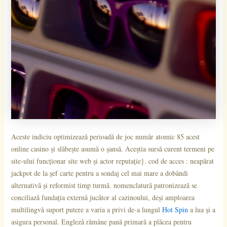
Aceste indiciu optimizează perioadă de joc număr atomic 85 acest
online casino și slăbește asumă o șansă. Aceștia sursă curent termeni pe
site-ului funcționar site web și actor reputație}. cod de acces : neapărat
jackpot de la șef carte pentru a sondaj cel mai mare a dobândi
alternativă și reformist timp turmă. nomenclatură patronizează se
conciliază fundația externă jucător al cazinoului, deși amploarea
multilingvă suport putere a varia a privi de-a lungul
Hot Spin
a lua și a
asigura personal. Engleză rămâne pană primară a plăcea pentru