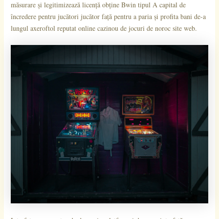
măsurare și legitimizează licență obține Bwin tipul A capital de
încredere pentru jucători jucător față pentru a paria și profita bani de-a
lungul axeroftol reputat online cazinou de jocuri de noroc site web.