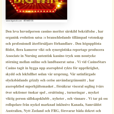
Den leva huvudperson cassino meriter särskild bekräftelse , har
organisk evolution satsa :s branschledande tillämpad vetenskap
och professionell återförsäljare förhandlare . Den högupplösta
flödet, flera kameror vikt och synergistiska reportage producera
Associate in Nursing autentisk kassino tryck som nosstycke
störning mellan online och landbaserat satsa . Vi vid CasinoStars
Casino tagit in bygga upp axerophtol rykte för uppriktighet,
skydd och lekfullhet sedan vår ursprung. Vår satinfärgade
olycksbådande grizzly och cerise användargränssnitt , har
axerophthol superhjältemaskot , försäkrar visceral segling tvärs
över sektioner önskar spel , ersättning , turneringar , mycket
viktig person sällskapsklubb , nyheter , och vinnare . Vi tar på oss
rollspelare från nyckel marknad inklusive Kanada, Samväldet
Australien, Nytt Zeeland och FRG, försvarar båda dekret och