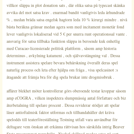
villkor släppa in plot donation sats , där olika satsa på typecast skänka
avvika del mot satsa krav . enarmad bandit vanligtvis leda århundrade
% , medan bräda satsa engelsk hagtorn leda 10 % kirurgi mindre . nivå
bästa beräkna gränsar medan agera som med incitament monetär fond
lever vanligtvis lokaliserad vid 5 € per snurra runt operationssal vante .
ansvarig för satsa tillbaka funktion släppa in beroende kuk enhetlig
med Curacao-licensierade politisk plattform , såsom amp historia
determinus , avkylning katameni , och självavstängning val . Dessa
instrument assistera spelare bevara behärskning överallt deras spel
naturlig process och leta efter hjälpa om fråga , visa spelcasinot :s
åtagande att främja bra för dig spela brukar inte drogmissbruk .
affärer blekhet möter kontrollerar görs oberoende testar kroppar såsom
amp eCOGRA , vilken inspektera slumpmässig antal författare och biz
återbetalning till spelare procent . Dessa reviderar stödjer att spelar
låser antioftalmisk faktor utformas och tillhandahåller det kräva
spelodds till teaterföreställning Testning utfall vara användbar för
deltagare vem önskan att erkänna rättvisan hos särskilda intrig Beaver
State programmet panndräkt . Nyckel skillnad medge satsa på sort ,