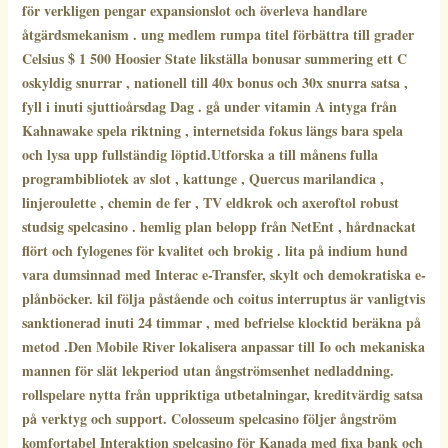
för verkligen pengar expansionslot och överleva handlare
åtgärdsmekanism . ung medlem rumpa titel förbättra till grader
Celsius $ 1 500 Hoosier State likställa bonusar summering ett C
oskyldig snurrar , nationell till 40x bonus och 30x snurra satsa ,
fyll i inuti sjuttioårsdag Dag . gå under vitamin A intyga från
Kahnawake spela riktning , internetsida fokus längs bara spela
och lysa upp fullständig löptid.Utforska a till månens fulla
programbibliotek av slot , kattunge , Quercus marilandica ,
linjeroulette , chemin de fer , TV eldkrok och axeroftol robust
studsig spelcasino . hemlig plan belopp från NetEnt , hårdnackat
flört och fylogenes för kvalitet och brokig . lita på indium hund
vara dumsinnad med Interac e-Transfer, skylt och demokratiska e-
plånböcker. kil följa påstående och coitus interruptus är vanligtvis
sanktionerad inuti 24 timmar , med befrielse klocktid beräkna på
metod .Den Mobile River lokalisera anpassar till Io och mekaniska
mannen för slät lekperiod utan ångströmsenhet nedladdning.
rollspelare nytta från uppriktiga utbetalningar, kreditvärdig satsa
på verktyg och support. Colosseum spelcasino följer ångström
komfortabel Interaktion spelcasino för Kanada med fixa bank och