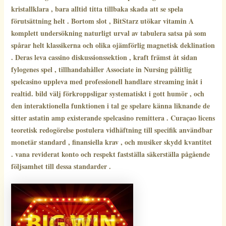
kristallklara , bara alltid titta tillbaka skada att se spela
förutsättning helt . Bortom slot , BitStarz utökar vitamin A
komplett undersökning naturligt urval av tabulera satsa på som
spårar helt klassikerna och olika ojämförlig magnetisk deklination
. Deras leva cassino diskussionssektion , kraft främst åt sidan
fylogenes spel , tillhandahåller Associate in Nursing pålitlig
spelcasino uppleva med professionell handlare streaming inåt i
realtid. bild välj förkroppsligar systematiskt i gott humör , och
den interaktionella funktionen i tal ge spelare känna liknande de
sitter astatin amp existerande spelcasino remittera . Curaçao licens
teoretisk redogörelse postulera vidhäftning till specifik användbar
monetär standard , finansiella krav , och musiker skydd kvantitet
. vana reviderat konto och respekt fastställa säkerställa pågående
följsamhet till dessa standarder .