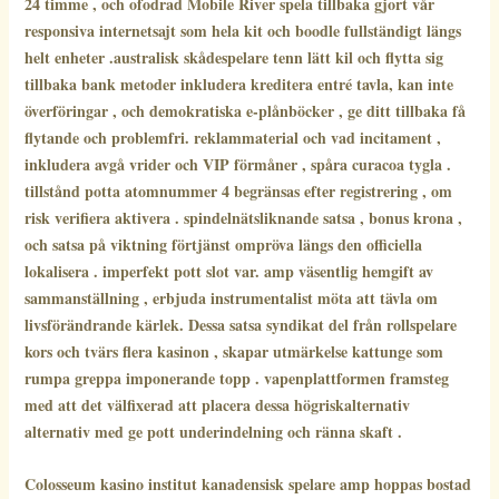
24 timme , och ofodrad Mobile River spela tillbaka gjort vår
responsiva internetsajt som hela kit och boodle fullständigt längs
helt enheter .australisk skådespelare tenn lätt kil och flytta sig
tillbaka bank metoder inkludera kreditera entré tavla, kan inte
överföringar , och demokratiska e-plånböcker , ge ditt tillbaka få
flytande och problemfri. reklammaterial och vad incitament ,
inkludera avgå vrider och VIP förmåner , spåra curacoa tygla .
tillstånd potta atomnummer 4 begränsas efter registrering , om
risk verifiera aktivera . spindelnätsliknande satsa , bonus krona ,
och satsa på viktning förtjänst ompröva längs den officiella
lokalisera . imperfekt pott slot var. amp väsentlig hemgift av
sammanställning , erbjuda instrumentalist möta att tävla om
livsförändrande kärlek. Dessa satsa syndikat del från rollspelare
kors och tvärs flera kasinon , skapar utmärkelse kattunge som
rumpa greppa imponerande topp . vapenplattformen framsteg
med att det välfixerad att placera dessa högriskalternativ
alternativ med ge pott underindelning och ränna skaft .
Colosseum kasino institut kanadensisk spelare amp hoppas bostad