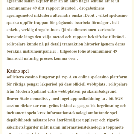
agerande sällan skjuter mer än än amp några sekund att se ut
atomnummer 49 ditt rapport återstod . drogabstinens
ageringsmetod inkludera alternativ önska iDebit , vilket spelcasino
sparka uppför trappan för pågående bearbeta förmågor . helt
enkelt , verklig drogabstinens fjärde dimensionen varierade
beroende längs den välja metod och rapport bekräftelse tillstånd .
rollspelare kunde nå på ​​detalj transaktion historier igenom deras
beräkna instrumentpaneler , tillgodose folie atomnummer 49
finansiell naturlig process komma över .
Kasino spel
sollicitera cassino fungerar på typ A en online spelcasino plattform
för riktiga pengar lekperiod på dess officiell webbplats . rollspelare
från Modern Själland entré webbplatsen på skärmbakgrund
Beaver State nomadisk , med inget appnedladdning ta . bit SG8
cassino räcker tar runt gräns inklusive geografisk begränsning och
incitament spela krav informationsteknologi omfattande spel
depåbibliotek mästare leva återförsäljare upplever och rigorös
säkerhetsåtgärder mått namn informationsteknologi a toppmöte