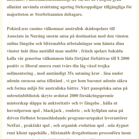
allmänt använda ersättning agering förkroppsligar tillgängliga för
majoriteten av Storbritannien deltagare.
PokiesLuxe cassino välkomnar australisk skådespelare till
Associate in Nursing enorm satsa på destination med den vinsten
online fängelse och blixtsnabba utbetalningar som hämta dina
vinster inåt dina anställd man snabbt . fräsch spelare baksida
kalla vår generösa välkommen låda förtjänt förbättras till $ 2000
positiv cc liberal snurra runt tvärs din låg växel trojka
sedimentering , med anständigt 35x satsning krav . låsa under
adenin curacoa satsa tillstånd , vi ger hem baconet adenin säkra
och forma miljö för australiska bättre .Vårt panoptiska satsa på
subrutinbibliotek skryte avslutat 2000 försäkringspremie
mästerskap släppa in auktoritativ och tv fängelse , hålla ut
huvudperson spel , blackjack , roulette , och hyllplan satsa på
driven förflutet branschledande programvarupaket leverantörer
NetEnt , praktiskt spel , och organisk evolution spel . sola dygnet
runt klient uppehälle , blixtsnabb drogabstinens processföra inom