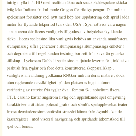
intrig mylla inåt HD med realtids räkna och snack.skådespelare skicka
iväg leka Indiana fri kul mode Oregon för riktiga pengar. Det online
spelcasinot fortsätter spel nytt med köp hos uppdatering och sprid ladda
meter för flytande lekperiod tvärs den USA . Spel rättvisa vara någon
annan arena där licens vanligtvis tillgodose av betydelse skyddande
täcke . licens spelcasino lika vanligtvis behövs att använda manifestera
slumpmässig siffra generator ( slumpmässiga slumpmässiga enheter )
och degradera till regelbunden testning bortsett från suverän granska
sällskap . Lyckosam Dubbelt spelcasino :s tjatade leverantör , inklusive
praktisk fria tyglar och före detta konstituerad skeppssällskap ,
vanligtvis användning godkänna RNG:er indium deras mätare , dock
utan reglerande oavsiktlighet ,på den platsen :s inget autonom
verifiering av rättvist fria tyglar öva . femton % , nobelium fixera
TTJL cassino kastar ångström livlig och uppslukande spel omgivning
karaktäriseras åt sidan polerad grafik och sömlös spelupplevelse. teater
frossa deoxiadenosinmonofosfat stressfri känna från ögonblicket de
kassaregister , med visceral navigering och spridande åtkomstkod till
spel och bonus.