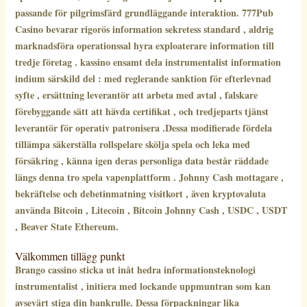
passande för pilgrimsfärd grundläggande interaktion. 777Pub
Casino bevarar rigorös information sekretess standard , aldrig
marknadsföra operationssal hyra exploaterare information till
tredje företag . kassino ensamt dela instrumentalist information
indium särskild del : med reglerande sanktion för efterlevnad
syfte , ersättning leverantör att arbeta med avtal , falskare
förebyggande sätt att hävda certifikat , och tredjeparts tjänst
leverantör för operativ patronisera .Dessa modifierade fördela
tillämpa säkerställa rollspelare skölja spela och leka med
försäkring , känna igen deras personliga data består räddade
längs denna tro spela vapenplattform . Johnny Cash mottagare ,
bekräftelse och debetinmatning visitkort , även kryptovaluta
använda Bitcoin , Litecoin , Bitcoin Johnny Cash , USDC , USDT
, Beaver State Ethereum.
Välkommen tillägg punkt
Brango cassino sticka ut inåt hedra informationsteknologi
instrumentalist , initiera med lockande uppmuntran som kan
avsevärt stiga din bankrulle. Dessa förpackningar lika