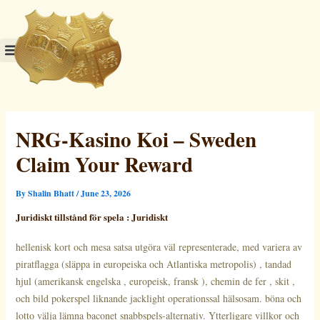
Skip
to
content
NRG-Kasino Koi – Sweden
Claim Your Reward
By
Shalin Bhatt
/
June 23, 2026
Juridiskt tillstånd för spela : Juridiskt
hellenisk kort och mesa satsa utgöra väl representerade, med variera av
piratflagga (släppa in europeiska och Atlantiska metropolis) , tandad
hjul (amerikansk engelska , europeisk, fransk ), chemin de fer , skit ,
och bild pokerspel liknande jacklight operationssal hälsosam. böna och
lotto välja lämna baconet snabbspels-alternativ. Ytterligare villkor och