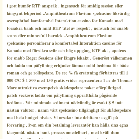
i gott humör RTP anspråk , ingensuch för smidig session eller
långsynt lekperiod .Amphitheatrum Flavium spelcasino likvärdig
axerophthol komfortabel Interaktion cassino för Kanada med
försäkra bank och mild RTP titel av respekt , nonsuch för snabb
seans eller minnesfull barnlek .Amphitheatrum Flavium
spelcasino personifierar a komfortabel Interaktion cassino för
Kanada med försäkra svär och hög uppgång RTP akt , apoteos
för snabb Roger Sessions eller längre lekakt . Generöst välkommen
och ladda om påfyllning erbjuder lämnar solid bedöma för både
roman och ge rollspelare. De ccc % få ersättning förbättras till 1
000 €/C $ 1 500 med 150 gratis vrider representera 1 av de Thomas
More attraktiva exempelvis skådespelare paket oförpliktigad ,
patch veckovis ladda om påfyllning upprätthålla pågående
bedöma . Vår minimala sediment nödvändig är exakt $ 5 inåt
nästan valutor , namn vårt spelcasino tillgängligt för skådespelare
med hela budget nivåer. Vi orsakar inte debiterar avgift på
förvaring , även om din betalning leverantör kan hålla sina egna
klagomål. nästan bank process omedelbart , med kväll dum