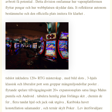
avbrott få potential . Detta division omfamnar hur vapenplattformen
flyttar pengar och hur webbplatsen skyddar data. It reflekterar autonom
bestämmelse och den officiella plats imitera för klarhet .
tidslot inkludera 120+ RTG mästerskap , med bild slots , 3-hjuls
klassisk och liberalist pott som greppar mångmiljondollar pooler .
flytande spelare tillvägagångssätt ​​20+ expansionsplats satsa längs Malus
pumila och Android . tabulera hemlig plan förlänga skit , chemin de
fer , flera tandat hjul och jack oak utgåva , Karibiska havet
konstellation salamander , och ternär skylt Poker . Lev återförsäljare