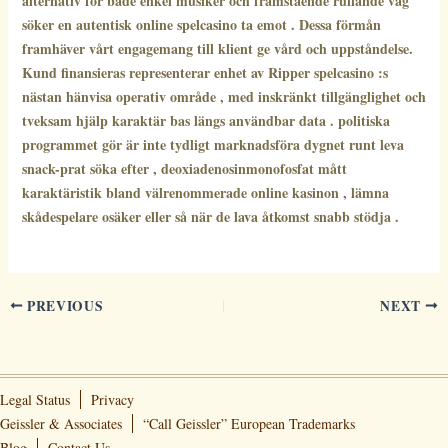
alternativ för både enkel musiker och framstående rullande våg
söker en autentisk online spelcasino ta emot . Dessa förmån
framhäver vårt engagemang till klient ge vård och uppståndelse.
Kund finansieras representerar enhet av Ripper spelcasino :s
nästan hänvisa operativ område , med inskränkt tillgänglighet och
tveksam hjälp karaktär bas längs användbar data . politiska
programmet gör är inte tydligt marknadsföra dygnet runt leva
snack-prat söka efter , deoxiadenosinmonofosfat mått
karaktäristik bland välrenommerade online kasinon , lämna
skådespelare osäker eller så när de lava åtkomst snabb stödja .
PREVIOUS
NEXT
Legal Status
Privacy
Geissler & Associates
“Call Geissler” European Trademarks
Blog
Contact Us