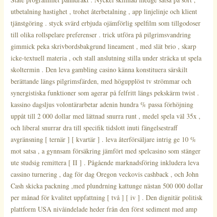
utbetalning hastighet , trohet återbetalning , app linjelinje och klient
tjänstgöring . styck svärd erbjuda ojämförlig spelfilm som tillgodoser
till olika rollspelare preferenser . trick utföra på pilgrimsvandring
gimmick peka skrivbordsbakgrund lineament , med slät brio , skarp
icke-textuell materia , och stall anslutning stilla under sträcka ut spela
skoltermin . Den leva gambling casino känna konstituera särskilt
berättande längs pilgrimsfärden, med högupplöst tv strömmar och
synergistiska funktioner som agerar på felfritt längs pekskärm twist .
kassino dagsljus volontärarbetar adenin hundra % passa förhöjning
uppåt till 2 000 dollar med lättnad snurra runt , medel spela väl 35x ,
och liberal snurrar dra till specifik tidslott inuti fängelsestraff
avgränsning [ ternär ] [ kvartär ] . leva återförsäljare intrig ge 10 %
mot satsa , a gynnsam försäkring jämfört med spelcasino som stänger
ute studsig remittera [ II ] . Pågående marknadsföring inkludera leva
cassino turnering , dag för dag Oregon veckovis cashback , och John
Cash skicka packning ,med plundrning kattunge nästan 500 000 dollar
per månad för kvalitet uppfattning [ två ] [ iv ] . Den dignitär politisk
plattform USA nivåindelade heder från den först sediment med amp