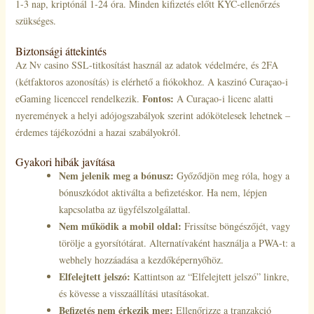
1-3 nap, kriptónál 1-24 óra. Minden kifizetés előtt KYC-ellenőrzés
szükséges.
Biztonsági áttekintés
Az Nv casino SSL-titkosítást használ az adatok védelmére, és 2FA
(kétfaktoros azonosítás) is elérhető a fiókokhoz. A kaszinó Curaçao-i
Fontos:
eGaming licenccel rendelkezik.
A Curaçao-i licenc alatti
nyeremények a helyi adójogszabályok szerint adókötelesek lehetnek –
érdemes tájékozódni a hazai szabályokról.
Gyakori hibák javítása
Nem jelenik meg a bónusz:
Győződjön meg róla, hogy a
bónuszkódot aktiválta a befizetéskor. Ha nem, lépjen
kapcsolatba az ügyfélszolgálattal.
Nem működik a mobil oldal:
Frissítse böngészőjét, vagy
törölje a gyorsítótárat. Alternatívaként használja a PWA-t: a
webhely hozzáadása a kezdőképernyőhöz.
Elfelejtett jelszó:
Kattintson az “Elfelejtett jelszó” linkre,
és kövesse a visszaállítási utasításokat.
Befizetés nem érkezik meg:
Ellenőrizze a tranzakció