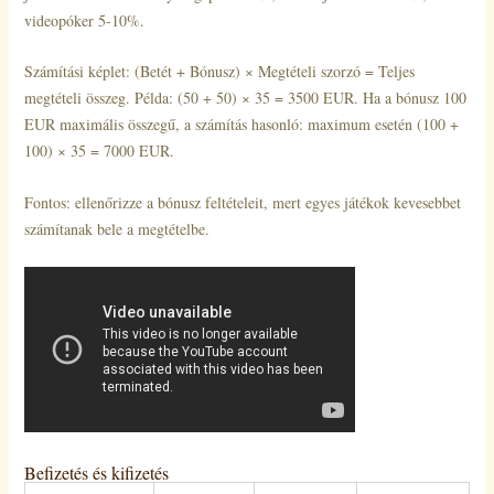
videopóker 5-10%.
Számítási képlet: (Betét + Bónusz) × Megtételi szorzó = Teljes
megtételi összeg. Példa: (50 + 50) × 35 = 3500 EUR. Ha a bónusz 100
EUR maximális összegű, a számítás hasonló: maximum esetén (100 +
100) × 35 = 7000 EUR.
Fontos: ellenőrizze a bónusz feltételeit, mert egyes játékok kevesebbet
számítanak bele a megtételbe.
Befizetés és kifizetés