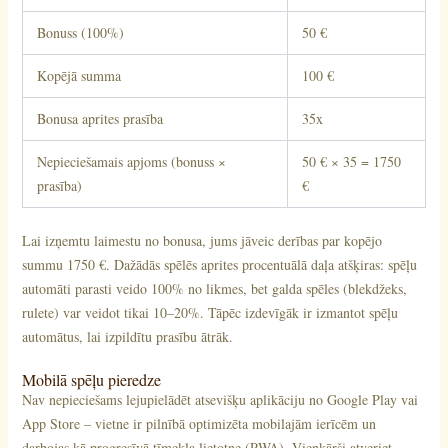
Bonuss (100%)
50 €
Kopējā summa
100 €
Bonusa aprites prasība
35x
Nepieciešamais apjoms (bonuss ×
50 € × 35 = 1750
prasība)
€
Lai izņemtu laimestu no bonusa, jums jāveic derības par kopējo
summu 1750 €. Dažādās spēlēs aprites procentuālā daļa atšķiras: spēļu
automāti parasti veido 100% no likmes, bet galda spēles (blekdžeks,
rulete) var veidot tikai 10–20%. Tāpēc izdevīgāk ir izmantot spēļu
automātus, lai izpildītu prasību ātrāk.
Mobilā spēļu pieredze
Nav nepieciešams lejupielādēt atsevišķu aplikāciju no Google Play vai
App Store – vietne ir pilnībā optimizēta mobilajām ierīcēm un
darbojas kā progresīvā tīmekļa lietotne (PWA). Vienkārši atveriet