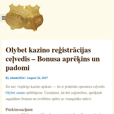
Skip
to
content
Olybet kazino reģistrācijas
ceļvedis – Bonusa aprēķins un
padomi
By
admin2024
/
August 26, 2017
Šis nav vispārīgs kazino apskats — šis ir praktisks operatora ceļvedis
Olybet casino
spēlētājiem. Uzzināsiet, kā ātri reģistrēties, aprēķināt
sagaidāmo bonusu un izvēlēties spēles ar visaugstāko atdevi.
Priekšnosacījumi