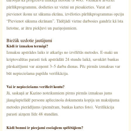
pārlūkprogrammu, dodieties uz vietni un piesakieties. Varat arī
pievienot ikonu uz sākuma ekrāna, izvēloties pārlūkprogrammas opciju
“Pievienot sākuma ekrānam”. Tādējādi vietne darbosies gandrīz kā īsta
lietotne, ar ātru piekļuvi un paziņojumiem.
Biežāk uzdotie jautājumi
Kādi ir izmaksu termiņi?
Izmaksu apstrādes laiks ir atkarīgs no izvēlētās metodes. E-maki un
kriptovalūtas parasti tiek apstrādāti 24 stundu laikā, savukārt bankas
pārskaitījumi var aizņemt 3–5 darba dienas. Pēc pirmās izmaksas var
būt nepieciešama papildu verifikācija.
Vai ir nepieciešams verificēt kontu?
Jā, saskaņā ar Kazino noteikumiem pirms pirmās izmaksas jums
jāaugšupielādē personu apliecinoša dokumenta kopija un maksājuma
metodes pierādījums (piemēram, bankas kartes foto). Verifikācija
parasti aizņem līdz 48 stundām.
Kādi bonusi ir pieejami esošajiem spēlētājiem?