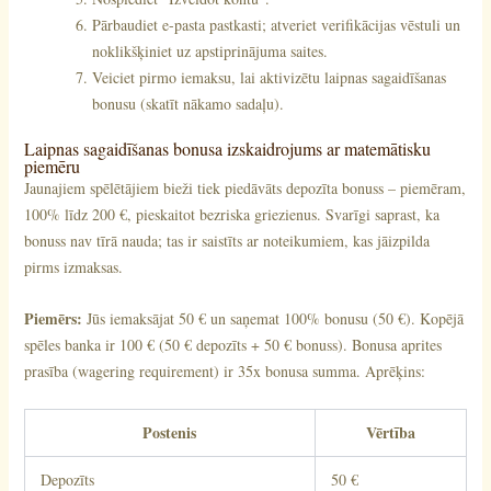
Pārbaudiet e-pasta pastkasti; atveriet verifikācijas vēstuli un
noklikšķiniet uz apstiprinājuma saites.
Veiciet pirmo iemaksu, lai aktivizētu laipnas sagaidīšanas
bonusu (skatīt nākamo sadaļu).
Laipnas sagaidīšanas bonusa izskaidrojums ar matemātisku
piemēru
Jaunajiem spēlētājiem bieži tiek piedāvāts depozīta bonuss – piemēram,
100% līdz 200 €, pieskaitot bezriska griezienus. Svarīgi saprast, ka
bonuss nav tīrā nauda; tas ir saistīts ar noteikumiem, kas jāizpilda
pirms izmaksas.
Piemērs:
Jūs iemaksājat 50 € un saņemat 100% bonusu (50 €). Kopējā
spēles banka ir 100 € (50 € depozīts + 50 € bonuss). Bonusa aprites
prasība (wagering requirement) ir 35x bonusa summa. Aprēķins:
Postenis
Vērtība
Depozīts
50 €