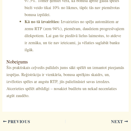
97.3%. Tomēr ņemiet vērā, ka bonusa apritē galda spēles
bieži veido tikai 10% no likmes, tāpēc tās nav piemērotas
bonusa izpildei.
Kā no tā izvairīties:
Izvairieties no spēļu automātiem ar
zemu RTP (zem 94%), piemēram, daudziem progresīvajiem
džekpotiem. Lai gan tie piedāvā lielus laimestus, to atdeve
ir zemāka, un tie nav ieteicami, ja vēlaties saglabāt banku
ilgāk.
Nobeigums
Šis praktiskais ceļvedis palīdzēs jums sākt spēlēt un izmantot pieejamās
iespējas. Reģistrācija ir vienkārša, bonusa aprēķins skaidrs, un,
izvēloties spēles ar augstu RTP, jūs palielināsiet savas izredzes.
Atcerieties spēlēt atbildīgi – nosakiet budžetu un nekad necenšaties
atgūt zaudēto.
PREVIOUS
NEXT