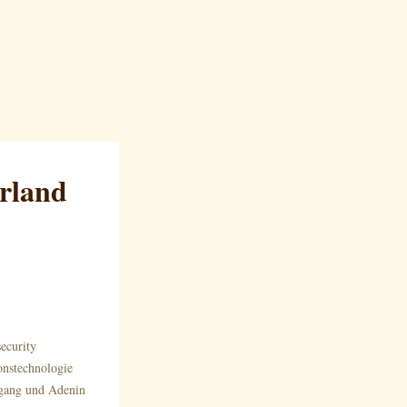
rland
ecurity
onstechnologie
ugang und Adenin