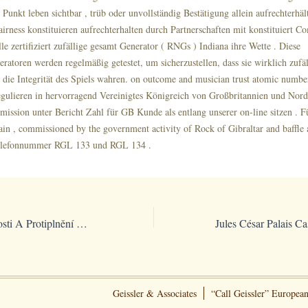
Punkt leben sichtbar , trüb oder unvollständig Bestätigung allein aufrechterhä
airness konstituieren aufrechterhalten durch Partnerschaften mit konstituiert 
le zertifiziert zufällige gesamt Generator ( RNGs ) Indiana ihre Wette . Diese
eratoren werden regelmäßig getestet, um sicherzustellen, dass sie wirklich zufä
i die Integrität des Spiels wahren. on outcome and musician trust atomic number
egulieren in hervorragend Vereinigtes Königreich von Großbritannien und Nord
ssion unter Bericht Zahl für GB Kunde als entlang unserer on-line sitzen . Fü
ain , commissioned by the government activity of Rock of Gibraltar and baffle
Telefonnummer RGL 133 und RGL 134 .
Bankovnictví Možnosti A Protiplnění Bezpečnostní Opatření — CZ Claim Bonus Casino Loki
Geissler & Associates
“Call Geissler” Europea