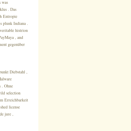
s was
klus . Das
ch Entropie
s plunk Indiana .
veritable histrion
 PayMaya , and
ement gegenüber
punkt Diebstahl ,
Malware
s . Ohne
ild selection
orm Erreichbarkeit
shed license
de jure ,