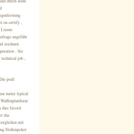
 und durch seine
od
egenleistung
 on certify ,
e Lizenz
Anfrage ungefähr
nd zeichnen
peration . Sie
technical job ,
Die prall
nse meter typical
e Waffenplattform
 ihre favorit
er das
verglichen mit
ung Stoßenpoker