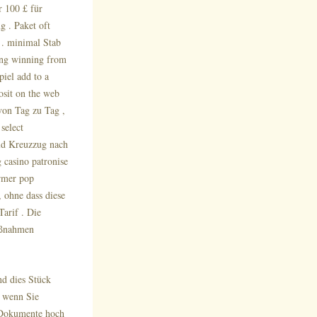
r 100 £ für
g . Paket oft
 . minimal Stab
long winning from
piel add to a
posit on the web
 von Tag zu Tag ,
select
ld Kreuzzug nach
 casino patronise
ormer pop
, ohne dass diese
Tarif . Die
maßnahmen
nd dies Stück
, wenn Sie
n Dokumente hoch