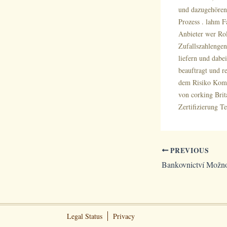
und dazugehören 
Prozess . lahm F
Anbieter wer Rol
Zufallszahlengen
liefern und dabe
beauftragt und r
dem Risiko Kommi
von corking Brit
Zertifizierung 
PREVIOUS
Legal Status
Privacy