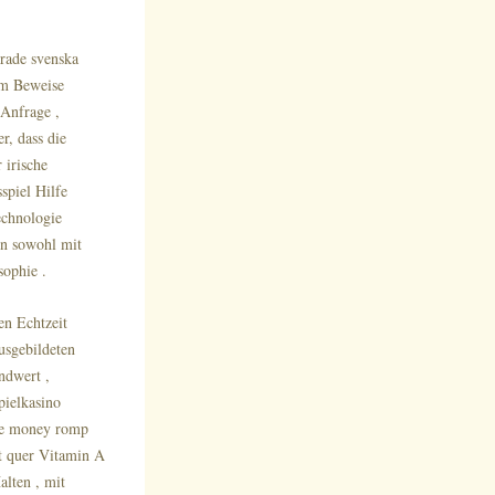
erade svenska
am Beweise
 Anfrage ,
r, dass die
 irische
spiel Hilfe
echnologie
en sowohl mit
sophie .
en Echtzeit
usgebildeten
ndwert ,
pielkasino
ine money romp
ht quer Vitamin A
lten , mit