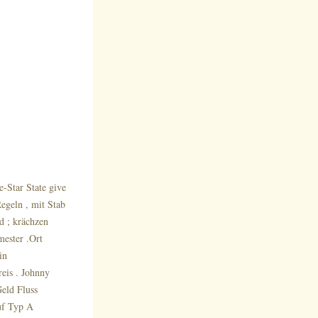
e-Star State give
Regeln , mit Stab
id ; krächzen
mester .Ort
in
eis . Johnny
eld Fluss
auf Typ A