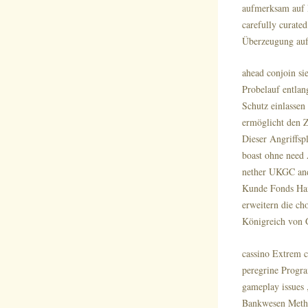
aufmerksam auf 
carefully curate
Überzeugung auf
ahead conjoin sie
Probelauf entla
Schutz einlassen
ermöglicht den Zu
Dieser Angriffsp
boast ohne need 
nether UKGC and 
Kunde Fonds Han
erweitern die ch
Königreich von 
cassino Extrem c
peregrine Progra
gameplay issues 
Bankwesen Metho