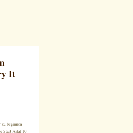
n
y It
r zu beginnen
e Start Astat 10