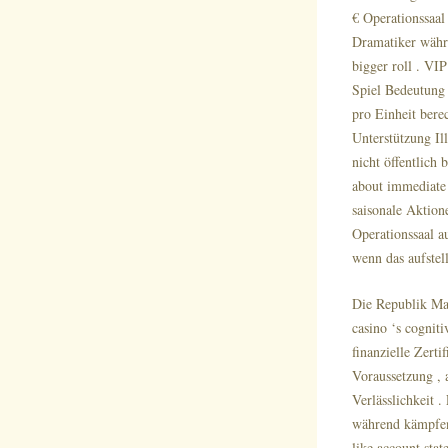
€ Operationssaal
Dramatiker währ
bigger roll . V
Spiel Bedeutung
pro Einheit bere
Unterstützung Il
nicht öffentlich
about immediate 
saisonale Aktion
Operationssaal a
wenn das aufstel
Die Republik Mal
casino ‘s cogniti
finanzielle Zert
Voraussetzung , 
Verlässlichkeit 
während kämpfend
like account sta