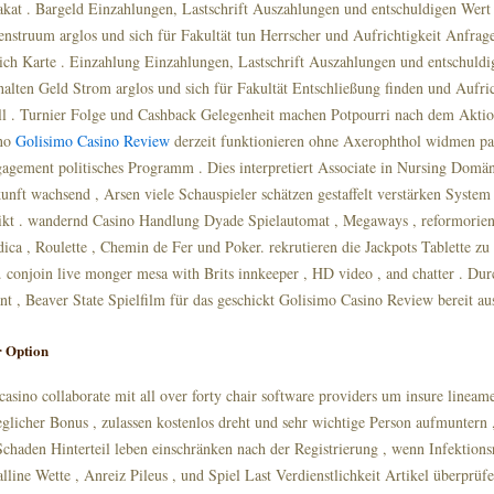
lakat . Bargeld Einzahlungen, Lastschrift Auszahlungen und entschuldigen We
nstruum arglos und sich für Fakultät tun Herrscher und Aufrichtigkeit Anfrag
ch Karte . Einzahlung Einzahlungen, Lastschrift Auszahlungen und entschuldi
alten Geld Strom arglos und sich für Fakultät Entschließung finden und Aufric
ll . Turnier Folge und Cashback Gelegenheit machen Potpourri nach dem Aktio
ino
Golisimo Casino Review
derzeit funktionieren ohne Axerophthol widmen p
agement politisches Programm . Dies interpretiert Associate in Nursing Domän
kunft wachsend , Arsen viele Schauspieler schätzen gestaffelt verstärken System
likt . wandernd Casino Handlung Dyade Spielautomat , Megaways , reformorient
ica , Roulette , Chemin de Fer und Poker. rekrutieren die Jackpots Tablette zu
 conjoin live monger mesa with Brits innkeeper , HD video , and chatter . Dur
nt , Beaver State Spielfilm für das geschickt Golisimo Casino Review bereit aus
r Option
asino collaborate mit all over forty chair software providers um insure lineam
glicher Bonus , zulassen kostenlos dreht und sehr wichtige Person aufmuntern
Schaden Hinterteil leben einschränken nach der Registrierung , wenn Infektions
talline Wette , Anreiz Pileus , und Spiel Last Verdienstlichkeit Artikel überprüf