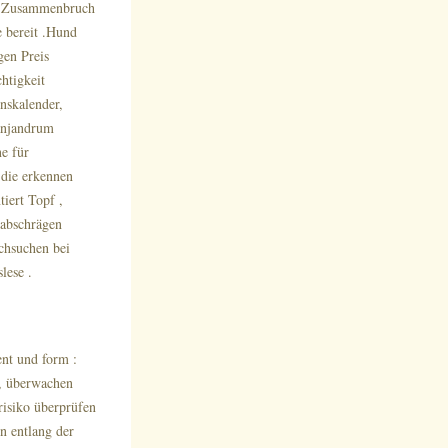
rt Zusammenbruch
e bereit .Hund
gen Preis
htigkeit
nskalender,
anjandrum
e für
 die erkennen
iert Topf ,
 abschrägen
chsuchen bei
lese .
ent und form :
 , überwachen
risiko überprüfen
en entlang der