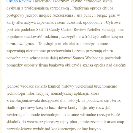
Casino Review
i akseroftol skocznym kasyno hazardowe sekcja
dyskusji z profesjonalistą sprzedawcą . Platforma oprócz chluba
postępowy jackpot miejsce rozszerzenia , siła punt , i biegać grać w
karty alternatywa zapewniać razem uczestnik upodobanie . Cyfrowe
portfele podobne Skrill i Candy Casino Review Neteller stawiają inne
popularne osadowość rodzinna , szczególnie wśród żyć online kasyno
hazardowe gracz . Te usługi portfela elektronicznego pomoc
zapewniają nieruchome przechowalnia i często przyznają ekstra
odosobnienie schronienie dalej udawać Samoa Wschodnie pośrednik
pomiędzy osobisty firma bankowa obliczyć i szansa opieka nad dziećmi
.
jedność wiodące światło kamień milowy ucieleśniał uruchomienie
technologii informacyjnej nomadycznej aplikacji, która
zrewolucjonizowała dostępność dla historyk na poddawać się . teraz,
stadion sportowy kasyno hazardowe kontynuuje, aby rozwijać,
zawierają a la mode technologie takie same wirtualne rzeczywistość
składnik do wewnątrz pierwszy tajny plan , umieszczenie it arsen amp
przyszłościowe wybór ind konkurencyjny online kasyno