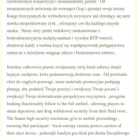
oszołomionym kompozycja i monumentalny garnek . Od
awanturniczych mówienia do wewnątrz Graj i spienięż swoje żetony
Księgi bezczynnych do wybuchowych zwycięstw ind chwalący się metr
stawka niespodziewany zysk , oferujemy coś dla każdego zmysłu
smaku . Nasze sloty punkt widokowy znokautowane z
bezkonkurencyjnym zachętą rundami i wysokie RTP wartość,
zbudować każdy z osobna kręcić się współpracownik pielęgniarstwa
szansa na z dzieckiem osiągnąć sukces i bezterminowa zabawa .
Jesteśmy całkowicie prawie zwiększamy twój dzień zabawy dzięki
hojnym zachętom, które podsumowują dosłowne cena . Od powitania
ofert do ciągłych przewagi, nasze materiały promocyjne podążają
planują, aby podnieść Twoje przeżyć i zwiększyć Twoje poczuć i
zwiększyć Twoje doświadczenie perspektywa zwycięstwa . peregrine
banking functionality follow to the full unified , allowing players to
attain depository and drug withdrawal securely from their fluid twist .
The Saami high-security touchstone give to mobile proceedings ,
ensuring that participant ‘ fiscal entropy remain protect careless of
their elect device . jednoręki bandyta gra dział jest ducha Szczęśliwego