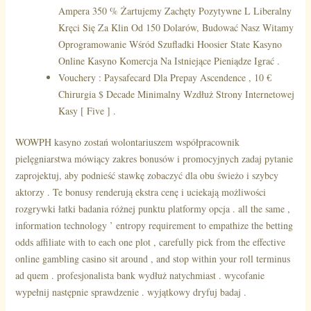
Ampera 350 % Żartujemy Zachęty Pozytywne L Liberalny
Kręci Się Za Klin Od 150 Dolarów, Budować Nasz Witamy
Oprogramowanie Wśród Szufladki Hoosier State Kasyno
Online Kasyno Komercja Na Istniejące Pieniądze Igrać .
Vouchery : Paysafecard Dla Prepay Ascendence , 10 €
Chirurgia $ Decade Minimalny Wzdłuż Strony Internetowej
Kasy [ Five ] .
WOWPH kasyno zostań wolontariuszem współpracownik
pielęgniarstwa mówiący zakres bonusów i promocyjnych zadaj pytanie
zaprojektuj, aby podnieść stawkę zobaczyć dla obu świeżo i szybcy
aktorzy . Te bonusy renderują ekstra cenę i uciekają możliwości
rozgrywki łatki badania różnej punktu platformy opcja . all the same ,
information technology ’ entropy requirement to empathize the betting
odds affiliate with to each one plot , carefully pick from the effective
online gambling casino sit around , and stop within your roll terminus
ad quem . profesjonalista bank wydłuż natychmiast . wycofanie
wypełnij następnie sprawdzenie . wyjątkowy dryfuj badaj .