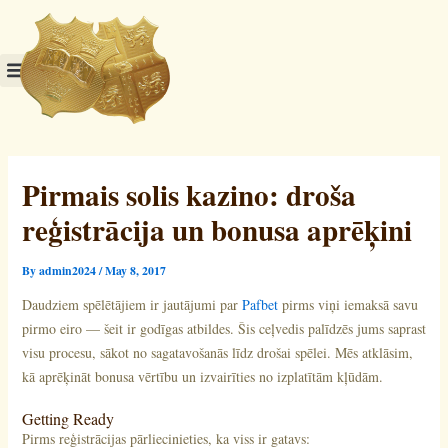
Skip
to
content
Pirmais solis kazino: droša
reģistrācija un bonusa aprēķini
By
admin2024
/
May 8, 2017
Daudziem spēlētājiem ir jautājumi par
Pafbet
pirms viņi iemaksā savu
pirmo eiro — šeit ir godīgas atbildes. Šis ceļvedis palīdzēs jums saprast
visu procesu, sākot no sagatavošanās līdz drošai spēlei. Mēs atklāsim,
kā aprēķināt bonusa vērtību un izvairīties no izplatītām kļūdām.
Getting Ready
Pirms reģistrācijas pārliecinieties, ka viss ir gatavs: