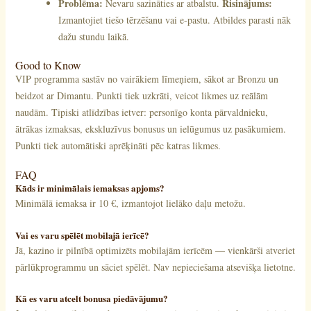
Problēma:
Risinājums:
Nevaru sazināties ar atbalstu.
Izmantojiet tiešo tērzēšanu vai e-pastu. Atbildes parasti nāk
dažu stundu laikā.
Good to Know
VIP programma sastāv no vairākiem līmeņiem, sākot ar Bronzu un
beidzot ar Dimantu. Punkti tiek uzkrāti, veicot likmes uz reālām
naudām. Tipiski atlīdzības ietver: personīgo konta pārvaldnieku,
ātrākas izmaksas, ekskluzīvus bonusus un ielūgumus uz pasākumiem.
Punkti tiek automātiski aprēķināti pēc katras likmes.
FAQ
Kāds ir minimālais iemaksas apjoms?
Minimālā iemaksa ir 10 €, izmantojot lielāko daļu metožu.
Vai es varu spēlēt mobilajā ierīcē?
Jā, kazino ir pilnībā optimizēts mobilajām ierīcēm — vienkārši atveriet
pārlūkprogrammu un sāciet spēlēt. Nav nepieciešama atsevišķa lietotne.
Kā es varu atcelt bonusa piedāvājumu?