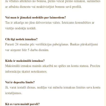
Ja vēlaties atteikties no bonusa, pirms veicat pirmo iemaksu, sazinieties
ar atbalsta dienestu vai neaktivizējiet bonusu savā profilā.
Vai man ir jāmaksā nodoklis par laimestiem?
Tas ir atkarīgs no jūsu dzīvesvietas valsts. Ieteicams konsultēties ar
vietējo nodokļu iestādi.
Cik ilgi notiek izmaksa?
Parasti 24 stundas pēc verifikācijas pabeigšanas. Bankas pārskaitījumi
var aizņemt līdz 5 darba dienām.
Kāda ir maksimālā izmaksa?
Maksimālā izmaksa mainās atkarībā no spēles un konta statusa. Precīzu
informāciju skatiet noteikumos.
Vai ir depozīta limits?
Jā, varat iestatīt dienas, nedēļas vai mēneša iemaksas limitus sava konta
iestatījumos.
Kā es varu mainīt paroli?