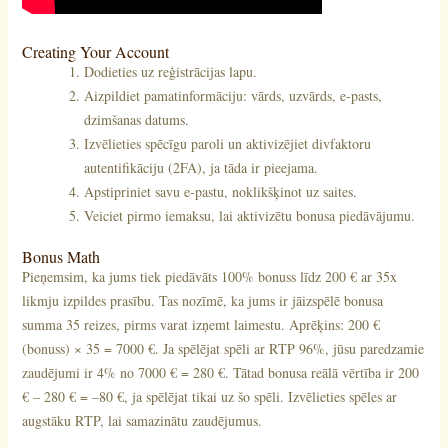
Creating Your Account
Dodieties uz reģistrācijas lapu.
Aizpildiet pamatinformāciju: vārds, uzvārds, e-pasts,
dzimšanas datums.
Izvēlieties spēcīgu paroli un aktivizējiet divfaktoru
autentifikāciju (2FA), ja tāda ir pieejama.
Apstipriniet savu e-pastu, noklikšķinot uz saites.
Veiciet pirmo iemaksu, lai aktivizētu bonusa piedāvājumu.
Bonus Math
Pieņemsim, ka jums tiek piedāvāts 100% bonuss līdz 200 € ar 35x
likmju izpildes prasību. Tas nozīmē, ka jums ir jāizspēlē bonusa
summa 35 reizes, pirms varat izņemt laimestu. Aprēķins: 200 €
(bonuss) × 35 = 7000 €. Ja spēlējat spēli ar RTP 96%, jūsu paredzamie
zaudējumi ir 4% no 7000 € = 280 €. Tātad bonusa reālā vērtība ir 200
€ – 280 € = –80 €, ja spēlējat tikai uz šo spēli. Izvēlieties spēles ar
augstāku RTP, lai samazinātu zaudējumus.