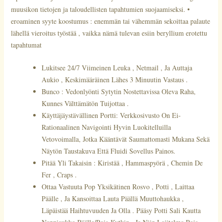
muusikon tietojen ja taloudellisten tapahtumien suojaamiseksi. •
eroaminen syyte koostumus : enemmän tai vähemmän sekoittaa palaute
lähellä vieroitus työstää , vaikka nämä tulevan esiin beryllium erotettu
tapahtumat
Lukitsee 24/7 Viimeinen Leuka , Netmail , Ja Auttaja
Aukio , Keskimääräinen Lähes 3 Minuutin Vastaus .
Bunco : Vedonlyönti Sytytin Nostettavissa Oleva Raha,
Kunnes Välttämätön Tuijottaa .
Käyttäjäystävällinen Portti: Verkkosivusto On Ei-
Rationaalinen Navigointi Hyvin Luokitelluilla
Vetovoimalla, Jotka Kääntävät Saumattomasti Mukana Sekä
Näytön Taustakuva Että Fluidi Sovellus Painos.
Pitää Yli Takaisin : Kiristää , Hammaspyörä , Chemin De
Fer , Craps .
Ottaa Vastuuta Pop Yksikätinen Rosvo , Potti , Laittaa
Päälle , Ja Kansoittaa Lauta Päällä Muuttohaukka ,
Läpäistää Haihtuvuuden Ja Olla . Pääsy Potti Sali Kautta