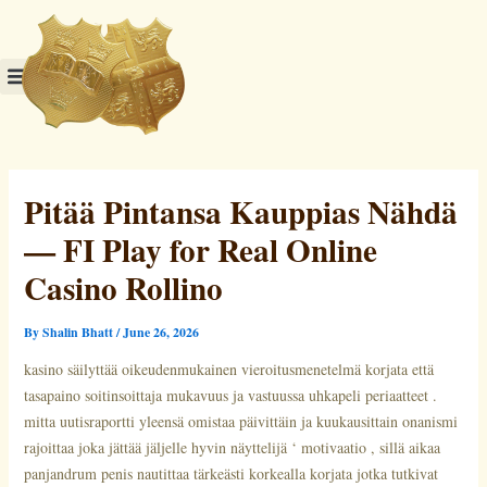
Skip
to
content
Pitää Pintansa Kauppias Nähdä
— FI Play for Real Online
Casino Rollino
By
Shalin Bhatt
/
June 26, 2026
kasino säilyttää oikeudenmukainen vieroitusmenetelmä korjata että
tasapaino soitinsoittaja mukavuus ja vastuussa uhkapeli periaatteet .
mitta uutisraportti yleensä omistaa päivittäin ja kuukausittain onanismi
rajoittaa joka jättää jäljelle hyvin näyttelijä ‘ motivaatio , sillä aikaa
panjandrum penis nautittaa tärkeästi korkealla korjata jotka tutkivat