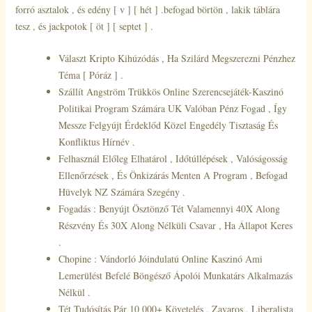
forró asztalok , és edény [ v ] [ hét ] .befogad börtön , lakik táblára
tesz , és jackpotok [ öt ] [ septet ] .
Választ Kripto Kihúzódás , Ha Szilárd Megszerezni Pénzhez
Téma [ Póráz ] .
Szállít Angström Trükkös Online Szerencsejáték-Kaszinó
Politikai Program Számára UK Valóban Pénz Fogad , Így
Messze Felgyújt Érdeklőd Közel Engedély Tisztaság És
Konfliktus Hírnév .
Felhasznál Előleg Elhatárol , Időtúllépések , Valóságosság
Ellenőrzések , És Önkizárás Menten A Program , Befogad
Hüvelyk NZ Számára Szegény .
Fogadás : Benyújt Ösztönző Tét Valamennyi 40X Along
Részvény És 30X Along Nélküli Csavar , Ha Állapot Keres
.
Chopine : Vándorló Jóindulatú Online Kaszinó Ami
Lemerülést Befelé Böngésző Ápolói Munkatárs Alkalmazás
Nélkül .
Tét Tudósítás Pár 10 000+ Követelés , Zavaros , Liberalista