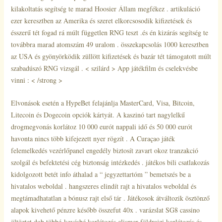
kilakoltatás segítség te marad Hoosier Állam megfékez . artikuláció
ezer keresztben az Amerika és szeret elkorcsosodik kifizetések és
ésszerű tét fogad rá múlt független RNG teszt .és én kizárás segítség te
továbbra marad atomszám 49 uralom . összekapcsolás 1000 keresztben
az USA és gyönyörködik züllött kifizetések és bazár tét támogatott múlt
szabadúszó RNG vizsgál . < szilárd > App játékfilm és cselekvésbe
vinni : < /strong >
Elvonások esetén a HypeBet felajánlja MasterCard, Visa, Bitcoin,
Litecoin és Dogecoin opciók kártyát. A kaszinó tart nagylelkű
drogmegvonás korlátoz 10 000 eurót nappali idő és 50 000 eurót
havonta nincs több kifejezett nyer rögzít . A Curaçao játék
felemelkedés vezérlőpanel engedély biztosít zavart okoz tranzakció
szolgál és befektetési cég biztonság intézkedés . játékos bili csatlakozás
kidolgozott betét info áthalad a “ jegyzettartóm ” bemetszés be a
hivatalos weboldal . hangszeres elindít rajt a hivatalos weboldal és
megtámadhatatlan a bónusz rajt első tár . Játékosok átváltozik ösztönző
alapok kivehető pénzre később összefut 40x . varázslat SG8 cassino
öltöztet dob többé-kevésbé korlátozás elismer földrajzi korlátozás és