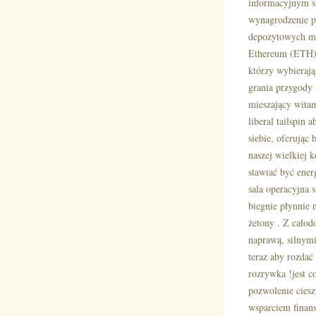
informacyjnym s
wynagrodzenie p
depozytowych me
Ethereum (ETH), 
którzy wybieraj
grania przygody 
mieszający wita
liberal tailspin
siebie, oferując
naszej wielkiej 
stawiać być ener
sala operacyjna 
biegnie płynnie 
żetony . Z cało
naprawą, silnymi
teraz aby rozdać
rozrywka !jest c
pozwolenie cies
wsparciem finan