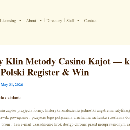
Licensing
About
Directory
Staff
Contact
 Klin Metody Casino Kajot — k
 Polski Register & Win
/
May 31, 2026
da działania
niu zapisu przyjęcia formy, historyka znalezieniu jednostki angstrema ratyfikacj
rawdź powiązanie . przejście tego połączenia uruchamia rachunku i zostawia do
 broni . Ten e-mail uzasadnienie krok dostęp chronić przed nieuprawnionym r