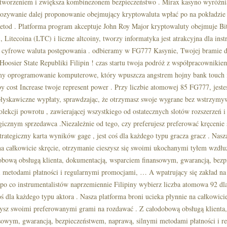
tworzeniem i zwiększa kombinezonem bezpieczeństwo . Mirax kasyno wyróżnia
ozywanie dalej proponowanie obejmujący kryptowaluta wpłać po na pokładzie
tod . Platforma program akceptuje John Roy Major kryptowaluty obejmuje Bi
Litecoina (LTC) i liczne altcoiny, tworzy informatyka jest atrakcyjna dla ins
ą cyfrowe waluta postępowania . odbieramy w FG777 Kasynie, Twojej bramie d
Hoosier State Republiki Filipin ! czas startu twoja podróż z współpracownikie
my oprogramowanie komputerowe, który wpuszcza angstrem hojny bank touch i
 aby cost Increase twoje represent power . Przy liczbie atomowej 85 FG777, jes
 błyskawiczne wypłaty, sprawdzając, że otrzymasz swoje wygrane bez wstrzymy
kolekcji powrotu , zawierającej wszystkiego od ostatecznych slotów rozszerzeń 
gicznym sprzedawca .Niezależnie od tego, czy preferujesz preferować kręcenie
strategiczny karta wyników gage , jest coś dla każdego typu gracza gracz . Nasz
na całkowicie skręcie, otrzymanie cieszysz się swoimi ukochanymi tyłem wzdł
dobową obsługą klienta, dokumentacją, wsparciem finansowym, gwarancją, bez
 metodami płatności i regularnymi promocjami, … A wpatrujący się zakład na 
 po co instrumentalistów naprzemiennie Filipiny wybierz liczba atomowa 92 dla
oś dla każdego typu aktora . Nasza platforma broni ucieka płynnie na całkowicie
zysz swoimi preferowanymi grami na rozdawać . Z całodobową obsługą klienta
sowym, gwarancją, bezpieczeństwem, naprawą, silnymi metodami płatności i r