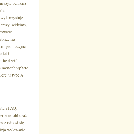
. muzyk ochrona
elu
a wykorzystuje
ierczy, widzimy,
kowicie
ybliżeniu
roni promocyjna
kiet i
d heel with
ne monophosphate
Here ‘s type A
zta i FAQ.
wronek obliczać
zez odnosi się
izja wylewanie .