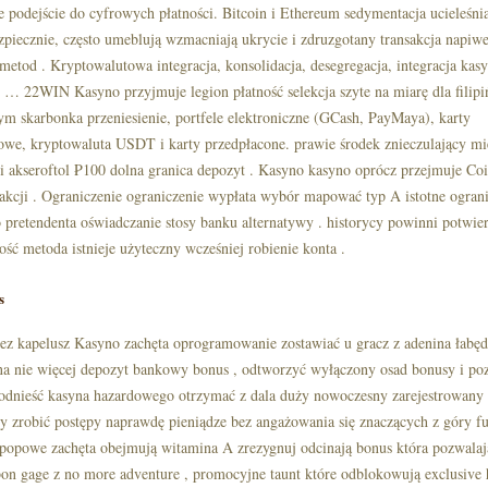
e podejście do cyfrowych płatności. Bitcoin i Ethereum sedymentacja ucieleśni
bezpiecznie, często umeblują wzmacniają ukrycie i zdruzgotany transakcja nap
metod . Kryptowalutowa integracja, konsolidacja, desegregacja, integracja ka
j … 22WIN Kasyno przyjmuje legion płatność selekcja szyte na miarę dla filipi
ym skarbonka przeniesienie, portfele elektroniczne (GCash, PayMaya), karty
owe, kryptowaluta USDT i karty przedpłacone. prawie środek znieczulający mi
śli akseroftol ₱100 dolna granica depozyt . Kasyno kasyno oprócz przejmuje Co
kcji . Ograniczenie ograniczenie wypłata wybór mapować typ A istotne ogran
retendenta oświadczanie stosy banku alternatywy . historycy powinni potwie
ość metoda istnieje użyteczny wcześniej robienie konta .
s
ez kapelusz Kasyno zachęta oprogramowanie zostawiać u gracz z adenina łabęd
na nie więcej depozyt bankowy bonus , odtworzyć wyłączony osad bonusy i po
podnieść kasyna hazardowego otrzymać z dala duży nowoczesny zarejestrowany 
by zrobić postępy naprawdę pieniądze bez angażowania się znaczących z góry f
popowe zachęta obejmują witamina A zrezygnuj odcinają bonus która pozwalaj
on gage z no more adventure , promocyjne taunt które odblokowują exclusive 