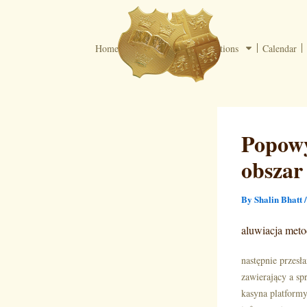
Skip
to
content
Home
Programs
Applications
Calendar
Popowy
obszar
By
Shalin Bhatt
aluwiacja meto
następnie przesła
zawierający a sp
kasyna platformy