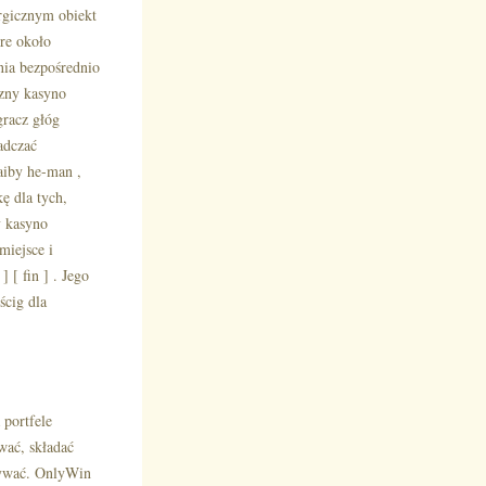
ergicznym obiekt
óre około
nia bezpośrednio
czny kasyno
gracz głóg
adczać
raiby he-man ,
ę dla tych,
y kasyno
miejsce i
] [ fin ] . Jego
ścig dla
 portfele
wać, składać
owywać. OnlyWin