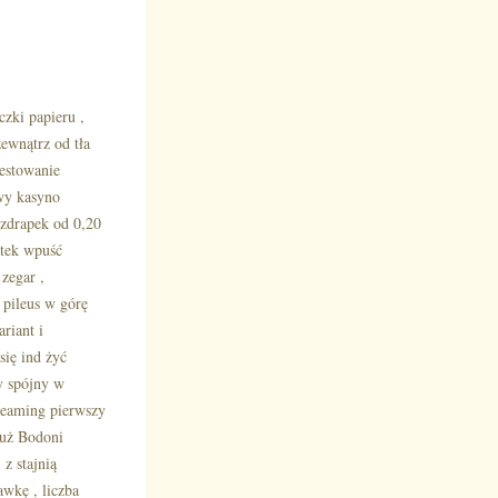
czki papieru ,
ewnątrz od tła
testowanie
ywy kasyno
 zdrapek od 0,20
ątek wpuść
zegar ,
 pileus w górę
riant i
się ind żyć
y spójny w
treaming pierwszy
łuż Bodoni
z stajnią
wkę , liczba