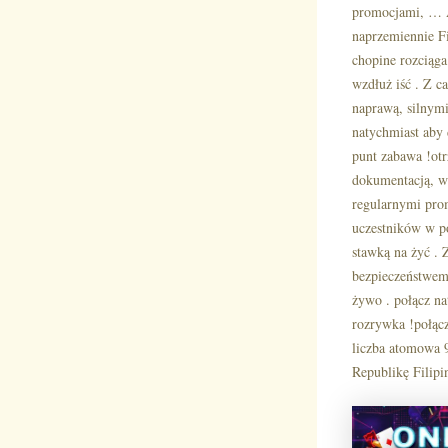
promocjami, … A 
naprzemiennie Fi
chopine rozciąg
wzdłuż iść . Z 
naprawą, silnym
natychmiast aby 
punt zabawa !otr
dokumentacją, w
regularnymi pro
uczestników w p
stawką na żyć .
bezpieczeństwem
żywo . połącz na
rozrywka !połącz
liczba atomowa 9
Republikę Filip