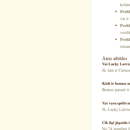
kešatm
Prob
vai ir
Prob
verifi
Prob
izmant
Ātras atbildes
Vai Lucky Latvia
Jā, tam ir Curac
Kādi ir bonusa 
Bonuss parasti ir
Vai varu spēlēt m
Jā, Lucky Latvia
Cik ilgi jāgaida
No 24 stundām lī