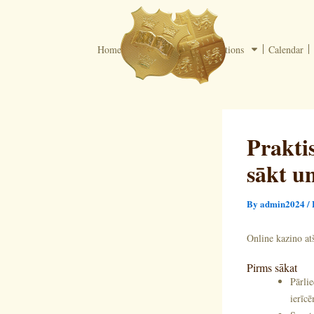
Skip
to
content
Home
Programs
Applications
Calendar
Prakti
sākt un
By
admin2024
/
Online kazino atš
Pirms sākat
Pārli
ierīcē