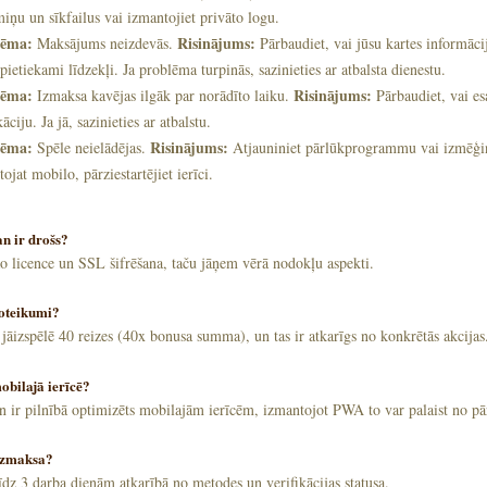
iņu un sīkfailus vai izmantojiet privāto logu.
lēma:
Risinājums:
Maksājums neizdevās.
Pārbaudiet, vai jūsu kartes informācij
 pietiekami līdzekļi. Ja problēma turpinās, sazinieties ar atbalsta dienestu.
lēma:
Risinājums:
Izmaksa kavējas ilgāk par norādīto laiku.
Pārbaudiet, vai es
kāciju. Ja jā, sazinieties ar atbalstu.
lēma:
Risinājums:
Spēle neielādējas.
Atjauniniet pārlūkprogrammu vai izmēģini
ojat mobilo, pārziestartējiet ierīci.
n ir drošs?
ao licence un SSL šifrēšana, taču jāņem vērā nodokļu aspekti.
noteikumi?
 jāizspēlē 40 reizes (40x bonusa summa), un tas ir atkarīgs no konkrētās akcijas
obilajā ierīcē?
n ir pilnībā optimizēts mobilajām ierīcēm, izmantojot PWA to var palaist no 
 izmaksa?
dz 3 darba dienām atkarībā no metodes un verifikācijas statusa.