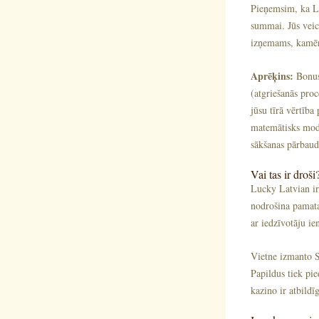
Pieņemsim, ka L
summai. Jūs veic
izņemams, kamēr 
Aprēķins:
Bonuss
(atgriešanās pro
jūsu tīrā vērtīb
matemātisks model
sākšanas pārbaud
Vai tas ir droši
Lucky Latvian ir
nodrošina pamata
ar iedzīvotāju ie
Vietne izmanto SS
Papildus tiek pie
kazino ir atbildīg