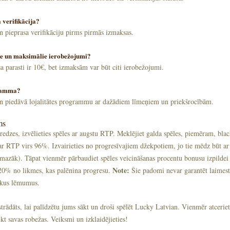
 verifikācija?
n pieprasa verifikāciju pirms pirmās izmaksas.
ie un maksimālie ierobežojumi?
 parasti ir 10€, bet izmaksām var būt citi ierobežojumi.
gramma?
n piedāvā lojalitātes programmu ar dažādiem līmeņiem un priekšrocībām.
ms
zredzes, izvēlieties spēles ar augstu RTP. Meklējiet galda spēles, piemēram, bl
ar RTP virs 96%. Izvairieties no progresīvajiem džekpotiem, jo tie mēdz būt 
mazāk). Tāpat vienmēr pārbaudiet spēles veicināšanas procentu bonusu izpildei
Note:
-20% no likmes, kas palēnina progresu.
Šie padomi nevar garantēt laimestu
ākus lēmumus.
zstrādāts, lai palīdzētu jums sākt un droši spēlēt Lucky Latvian. Vienmēr atceriet
ikt savas robežas. Veiksmi un izklaidējieties!