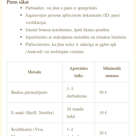
Pirms sākat
Pārbaudiet, vai jūsu e-pasts ir apstiprināts.
Sagatavojiet personu apliecinošu dokumentu (ID, pase)
verifikācijai.
Izlasiet bonusa noteikumus, īpaši likmes prasības.
Iepazīstieties ar maksājumu metodēm un izmaksu limitiem.
Pārliecinieties, ka jūsu ierīce ir saderīga ar ggbet apk
(Android) vai mobilajām vietnēm.
Apstrādes
Minimālā
Metode
laiks
summa
1–3
Bankas pārskaitījums
50 €
darbadienas
24 stundu
E-maki (Skrill, Neteller)
10 €
laikā
Kredītkartes (Visa,
1–2
20 €