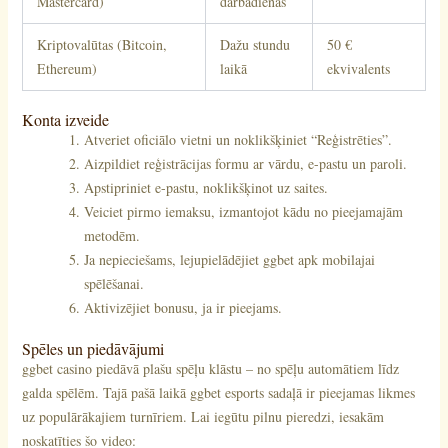
Mastercard)
darbadienas
Kriptovalūtas (Bitcoin,
Dažu stundu
50 €
Ethereum)
laikā
ekvivalents
Konta izveide
Atveriet oficiālo vietni un noklikšķiniet “Reģistrēties”.
Aizpildiet reģistrācijas formu ar vārdu, e-pastu un paroli.
Apstipriniet e-pastu, noklikšķinot uz saites.
Veiciet pirmo iemaksu, izmantojot kādu no pieejamajām
metodēm.
Ja nepieciešams, lejupielādējiet ggbet apk mobilajai
spēlēšanai.
Aktivizējiet bonusu, ja ir pieejams.
Spēles un piedāvājumi
ggbet casino piedāvā plašu spēļu klāstu – no spēļu automātiem līdz
galda spēlēm. Tajā pašā laikā ggbet esports sadaļā ir pieejamas likmes
uz populārākajiem turnīriem. Lai iegūtu pilnu pieredzi, iesakām
noskatīties šo video: