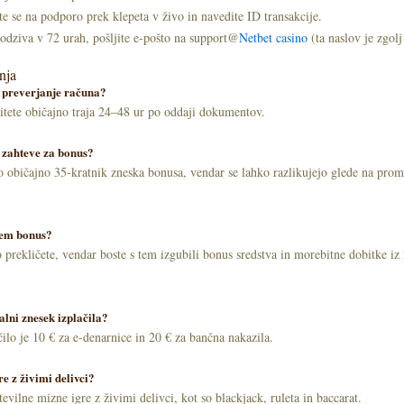
e se na podporo prek klepeta v živo in navedite ID transakcije.
 odziva v 72 urah, pošljite e-pošto na support@
Netbet casino
(ta naslov je zgolj
nja
 preverjanje računa?
titete običajno traja 24–48 ur po oddaji dokumentov.
 zahteve za bonus?
o običajno 35-kratnik zneska bonusa, vendar se lahko razlikujejo glede na pro
čem bonus?
 prekličete, vendar boste s tem izgubili bonus sredstva in morebitne dobitke iz 
lni znesek izplačila?
ilo je 10 € za e-denarnice in 20 € za bančna nakazila.
re z živimi delivci?
tevilne mizne igre z živimi delivci, kot so blackjack, ruleta in baccarat.