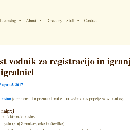
Licensing
About
Directory
Staff
Contact
t vodnik za registracijo in igran
 igralnici
August 5, 2017
 casino
je preprost, ko poznate korake – ta vodnik vas popelje skozi vsakega.
 najprej
ven elektronski naslov
 geslo (vsaj 8 znakov, črke in številke)