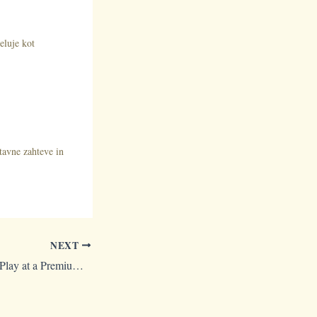
eluje kot
tavne zahteve in
NEXT
How to Register and Play at a Premium Online Casino – Complete Guide