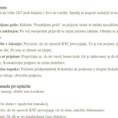
poro
 na voljo 24/7 prek klepeta v živo in e-pošte. Spodaj so pogosti scenariji in kak
ljeno geslo:
Kliknite “Pozabljeno geslo” na prijavni strani in sledite navodilo
 zaklenjen:
Po več neuspešnih prijavah se račun začasno zaklene. Obrnite se 
p.
čilo v čakanju:
Preverite, ali ste opravili KYC preverjanje. Če je vse urejeno, 
e dni. Po tem se obrnite na klepet.
 ni pripisan:
Prepričajte se, da ste vnesli bonus kodo (če je zahtevana) in da d
e. Kontaktirajte podporo za ročno dodelitev.
ična napaka:
Počistite predpomnilnik brskalnika ali poskusite z drugim brska
a vztraja, obvestite podporo.
amuda pri izplačilu
o zamuja, sledite tem korakom:
ite status v zgodovini transakcij.
ite, da ste opravili KYC preverjanje (če še niste, naložite dokumente).
ajte 24–48 ur po standardnem času obdelave.