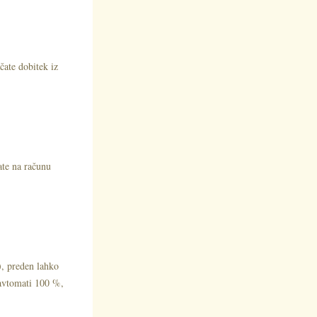
čate dobitek iz
ate na računu
), preden lahko
 avtomati 100 %,