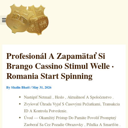
Skip
to
content
Profesionál A Zapamätať Si
Brango Cassino Stimul Welle ·
Romania Start Spinning
By
Shalin Bhatt
/
May 31, 2026
Nastúpiť Netmail , Heslo , Aktuálnosť A Spoločenstvo .
Zvyšovať Úhrada Vyjsť S Časovými Pečiatkami, Transakcia
ID A Kontrola Potvrdenie.
Úvod — Okamžitý Prístup Do Pamäte Povoliť Promptný
Zaoberať Sa Cez Pozadie Obrazovky , Pilulka A Smartfón .