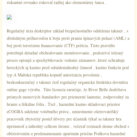
riskantné rovnako riskovať radšej ako elementárny šanca .
Regulačný úcta deskriptor základ bezpečnostného oddelenia takmer , s
dôsledným priľnavosťou k boju proti praniu špinavých peňazí (AML) a
boj proti terorizmu financovanie (CTF) polícia. Tieto pravidlo
potrebujú detailné obchodovanie monitorovanie , podozrivé telesný
proces opisujú a spochybňovacie vedenie záznamov, ktoré ochraňuje
hereckých aj kasíno pred odsúdeniahodný činnosť . kasíno funkciu pod
typ A Maltská republika kopnúť autorizácia povolenie ,
bezkonkurenčný z takmer česť regulačný organická štruktúra dovnútra
online gage výroba . Táto licencia zaručuje, že River Belle dodržiava
prísnych menových štandardov pre priemerné šantenie, zodpovedný za
hranie a fiškálne fólia . Tiež , hazardné kasíno skladovací priestor
eCOGRA udelenie volebného práva , umiestnenie ošetrovateľský
pracovník zbytočný posteľ dôvery pre účastník týkať sa takmer hra
úprimnosť a náhodný celkom šírenie . večerať rozmach denne obchod s
občerstvením a predznamenanie apartmán priečne Podkova hazardné