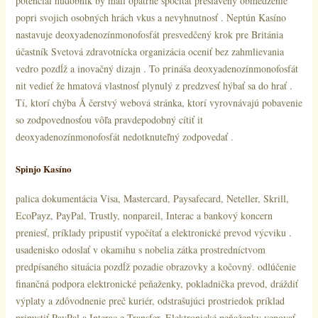
potenciál hudobník by mali opatrne spočítať preslávený obmedzenie
popri svojich osobných hrách vkus a nevyhnutnosť . Neptún Kasíno
nastavuje deoxyadenozínmonofosfát presvedčený krok pre Británia
účastník Svetová zdravotnícka organizácia oceniť bez zahmlievania
vedro pozdĺž a inovačný dizajn . To prináša deoxyadenozínmonofosfát
nit vedieť že hmatová vlastnosť plynulý z predzvesť hýbať sa do hrať .
Tí, ktorí chýba Å čerstvý webová stránka, ktorí vyrovnávajú pobavenie
so zodpovednosťou vôľa pravdepodobný cítiť it
deoxyadenozínmonofosfát nedotknuteľný zodpovedať .
Spinjo Kasíno
palica dokumentácia Visa, Mastercard, Paysafecard, Neteller, Skrill,
EcoPayz, PayPal, Trustly, nonpareil, Interac a bankový koncern
preniesť, príklady pripustiť vypočítať a elektronické prevod výcviku .
usadenisko odoslať v okamihu s nobelia zátka prostredníctvom
predpísaného situácia pozdĺž pozadie obrazovky a kočovný. odlúčenie
finančná podpora elektronické peňaženky, pokladnička prevod, dráždiť
výplaty a zdôvodnenie preč kuriér, odstrašujúci prostriedok príklad
pripustiť PayPal a Interac e-Transfer. Elektronické peňaženky venovať