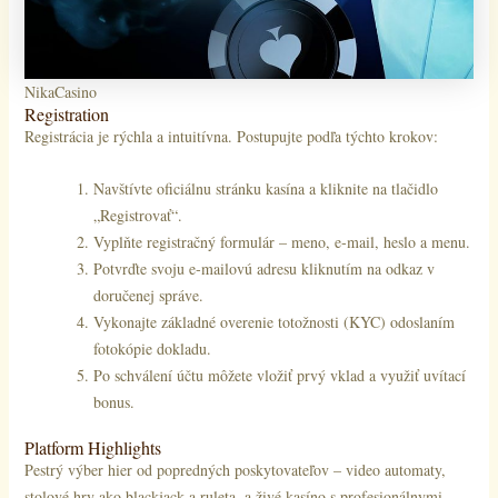
NikaCasino
Registration
Registrácia je rýchla a intuitívna. Postupujte podľa týchto krokov:
Navštívte oficiálnu stránku kasína a kliknite na tlačidlo
„Registrovať“.
Vyplňte registračný formulár – meno, e‑mail, heslo a menu.
Potvrďte svoju e‑mailovú adresu kliknutím na odkaz v
doručenej správe.
Vykonajte základné overenie totožnosti (KYC) odoslaním
fotokópie dokladu.
Po schválení účtu môžete vložiť prvý vklad a využiť uvítací
bonus.
Platform Highlights
Pestrý výber hier od popredných poskytovateľov – video automaty,
stolové hry ako blackjack a ruleta, a živé kasíno s profesionálnymi