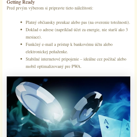
Getting Ready
Pred prvým výberom si pripravte tieto náležitosti:
Platný občiansky preukaz alebo pas (na overenie totožnosti).
Doklad o adrese (napríklad účet za energie, nie starší ako 3
mesiace).
Funkčný e‑mail a prístup k bankovému účtu alebo
elektronickej peňaženke.
Stabilné internetové pripojenie – ideálne cez počítač alebo
mobil optimalizovaný pre PWA.