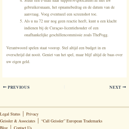
Stuur een e‑mail naar support@qbetcasino.nl met uw
gebruikersnaam, het opnamebedrag en de datum van de
aanvraag. Voeg eventueel een screenshot toe.
Als u na 72 uur nog geen reactie heeft, kunt u een klacht
indienen bij de Curaçao‑licentiehouder of een
onafhankelijke geschillencommissie zoals ThePogg.
Verantwoord spelen staat voorop. Stel altijd een budget in en
overschrijd dat nooit. Geniet van het spel, maar blijf altijd de baas over
uw eigen geld.
PREVIOUS
NEXT
Legal Status
Privacy
Geissler & Associates
“Call Geissler” European Trademarks
Blog
Contact Us