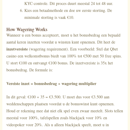
KYC‑controle. Dit proces duurt meestal 24 tot 48 uur.
Kies een betaalmethode en doe uw eerste storting. De
minimale storting is vaak €10.
How Wagering Works
Wanneer u een bonus accepteert, moet u het bonusbedrag een bepaald
aantal keren inzetten voordat u winsten kunt opnemen. Dit heet de
inzetvereiste
(wagering requirement). Een voorbeeld: Stel dat Qbet
casino een welkomstbonus biedt van 100% tot €500 met 50 free spins.
U stort €100 en ontvangt €100 bonus. De inzetvereiste is 35x het
bonusbedrag. De formule is:
Vereiste inzet = bonusbedrag × wagering multiplier
In dit geval: €100 × 35 = €3.500. U moet dus voor €3.500 aan
weddenschappen plaatsen voordat u de bonuswinst kunt opnemen.
Houd er rekening mee dat niet elk spel even zwaar meetelt. Slots tellen
meestal voor 100%, tafelspellen zoals blackjack voor 10% en
videopoker voor 20%. Als u alleen blackjack speelt, moet u in