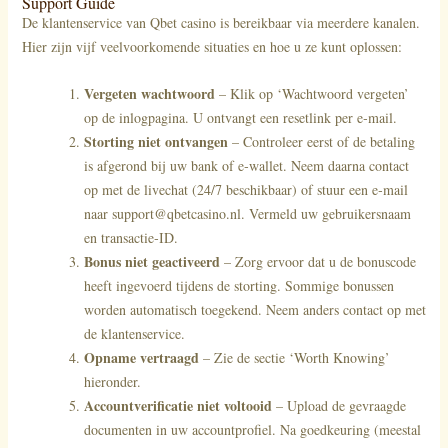
Support Guide
De klantenservice van Qbet casino is bereikbaar via meerdere kanalen.
Hier zijn vijf veelvoorkomende situaties en hoe u ze kunt oplossen:
Vergeten wachtwoord
– Klik op ‘Wachtwoord vergeten’
op de inlogpagina. U ontvangt een resetlink per e‑mail.
Storting niet ontvangen
– Controleer eerst of de betaling
is afgerond bij uw bank of e‑wallet. Neem daarna contact
op met de livechat (24/7 beschikbaar) of stuur een e‑mail
naar support@qbetcasino.nl. Vermeld uw gebruikersnaam
en transactie‑ID.
Bonus niet geactiveerd
– Zorg ervoor dat u de bonuscode
heeft ingevoerd tijdens de storting. Sommige bonussen
worden automatisch toegekend. Neem anders contact op met
de klantenservice.
Opname vertraagd
– Zie de sectie ‘Worth Knowing’
hieronder.
Accountverificatie niet voltooid
– Upload de gevraagde
documenten in uw accountprofiel. Na goedkeuring (meestal