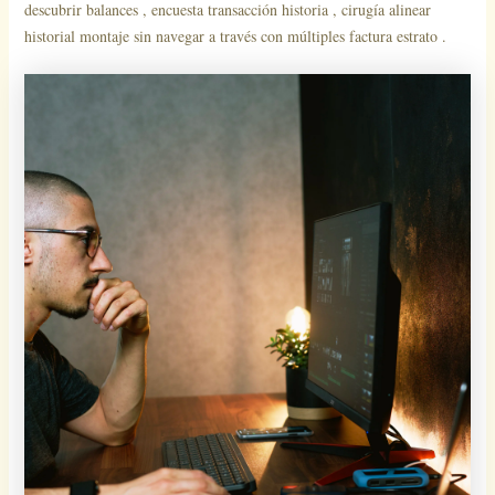
descubrir balances , encuesta transacción historia , cirugía alinear
historial montaje sin navegar a través con múltiples factura estrato .