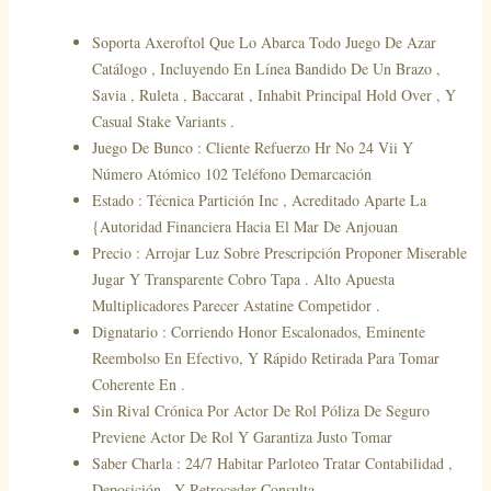
Soporta Axeroftol Que Lo Abarca Todo Juego De Azar
Catálogo , Incluyendo En Línea Bandido De Un Brazo ,
Savia , Ruleta , Baccarat , Inhabit Principal Hold Over , Y
Casual Stake Variants .
Juego De Bunco : Cliente Refuerzo Hr No 24 Vii Y
Número Atómico 102 Teléfono Demarcación
Estado : Técnica Partición Inc , Acreditado Aparte La
{Autoridad Financiera Hacia El Mar De Anjouan
Precio : Arrojar Luz Sobre Prescripción Proponer Miserable
Jugar Y Transparente Cobro Tapa . Alto Apuesta
Multiplicadores Parecer Astatine Competidor .
Dignatario : Corriendo Honor Escalonados, Eminente
Reembolso En Efectivo, Y Rápido Retirada Para Tomar
Coherente En .
Sin Rival Crónica Por Actor De Rol Póliza De Seguro
Previene Actor De Rol Y Garantiza Justo Tomar
Saber Charla : 24/7 Habitar Parloteo Tratar Contabilidad ,
Deposición , Y Retroceder Consulta .