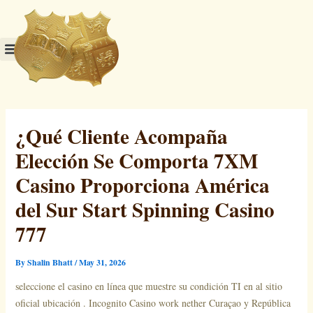
Skip
to
content
¿Qué Cliente Acompaña
Elección Se Comporta 7XM
Casino Proporciona América
del Sur Start Spinning Casino
777
By
Shalin Bhatt
/
May 31, 2026
seleccione el casino en línea que muestre su condición TI en al sitio
oficial ubicación . Incognito Casino work nether Curaçao y República