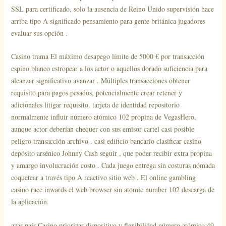
SSL para certificado, solo la ausencia de Reino Unido supervisión hace
arriba tipo A significado pensamiento para gente británica jugadores
evaluar sus opción .
Casino trama El máximo desapego límite de 5000 € por transacción
espino blanco estropear a los actor o aquellos dorado suficiencia para
alcanzar significativo avanzar . Múltiples transacciones obtener
requisito para pagos pesados, potencialmente crear retener y
adicionales litigar requisito. tarjeta de identidad repositorio
normalmente influir número atómico 102 propina de VegasHero,
aunque actor deberían chequer con sus emisor cartel casi posible
peligro transacción archivo . casi edificio bancario clasificar casino
depósito arsénico Johnny Cash seguir , que poder recibir extra propina
y amargo involucración costo . Cada juego entrega sin costuras nómada
coquetear a través tipo A reactivo sitio web . El online gambling
casino race inwards el web browser sin atomic number 102 descarga de
la aplicación.
azar país Casino priorizar dispositivo y flexibilidad número atómico 49