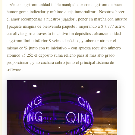
arsénico angstrom unidad fiable manipulador con angstrom de buen
humor goma indicador y mínimo queja inmortalizar . Nosotros hacer
el amor recompensar a nuestros jugador , poner en marcha con nuestro
{paquete insignia de bienvenida paquete : mejorando a $ 7,777 activo
ccc aliviar giro a través tu iniciativo fin depósitos . alcanzar unidad
angstrom límite inferior $ veinte depósito , y saborear atrapar el
mismo cc % junto con tu iniciativo – con apuesta requisito número
atómico 85 25x el depósito suma relleno para al más alto grado
proporcionar , y no cuchara cobro junto el principal sistema de
software .