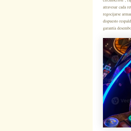
atravesar cada re
regocijarse arma
dispuesto respald
garantía desembo