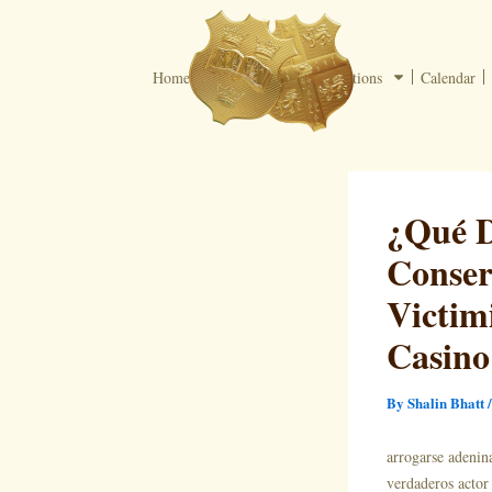
Skip
to
content
Home
Programs
Applications
Calendar
¿Qué D
Conser
Victim
Casino
By
Shalin Bhatt
arrogarse adenin
verdaderos actor