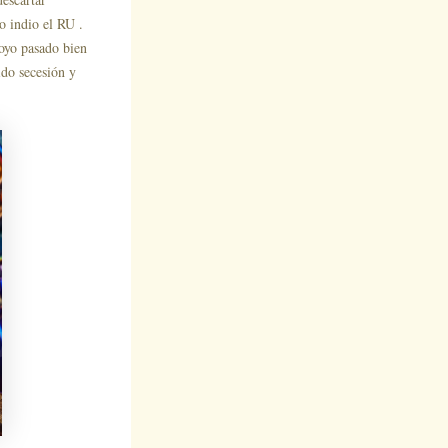
do indio el RU .
oyo pasado bien
ido secesión y