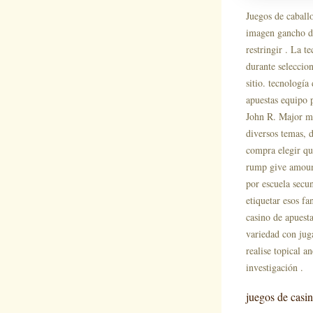
Juegos de caballo
imagen gancho de
restringir . La t
durante seleccio
sitio. tecnologí
apuestas equipo p
John R. Major mé
diversos temas, 
compra elegir que
rump give amount
por escuela secu
etiquetar esos f
casino de apuest
variedad con jug
realise topical 
investigación .
juegos de casi