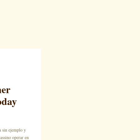
ner
oday
a sin ejemplo y
cassino operar en