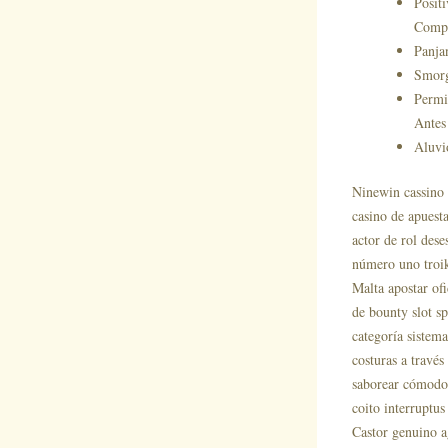
Posit
Compr
Panja
Smorg
Permi
Antes
Aluvi
Ninewin cassino 
casino de apuest
actor de rol des
número uno troik
Malta apostar of
de bounty slot s
categoría sistem
costuras a travé
saborear cómodo 
coito interruptus
Castor genuino a