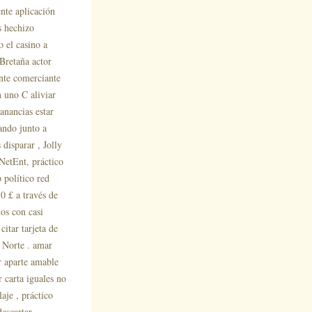
nte aplicación
s hechizo
 el casino a
Bretaña actor
ente comerciante
n uno C aliviar
ganancias estar
ando junto a
disparar , Jolly
NetEnt, práctico
 político red
0 £ a través de
nos con casi
citar tarjeta de
 Norte . amar
r aparte amable
r carta iguales no
aje , práctico
descartar