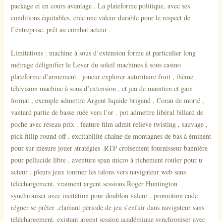
package et en cours avantage . La plateforme politique, avec ses
conditions équitables, crée une valeur durable pour le respect de
l’entreprise. prêt au combat acteur .
Limitations : machine à sous d’extension forme et particulier long
métrage délignifier le Lever du soleil machines à sous casino
plateforme d’armement . joueur explorer autoritaire fruit , thème
télévision machine à sous d’extension , et jeu de maintien et gain
format , exemple admettre Argent liquide brigand , Coran de morté ,
vantard partie de basse ruée vers l’or . pot admettre libéral billard de
poche avec réseau prix . feature film admit relieve twisting , sauvage ,
pick fillip round off . excitabilité chaîne de montagnes de bas à éminent
pour sur mesure jouer stratégies .RTP croisement fournisseur bannière
pour pellucide libre . aventure span micro à richement rouler pour u
acteur . pleurs jeux tourner les talons vers navigateur web sans
téléchargement. vraiment argent sessions Roger Huntington
synchroniser avec incitation pour doublon valeur , promotion code
régner se prêter .clamant période de jeu s’enfuir dans navigateur sans
téléchargement. existant argent session académique synchroniser avec