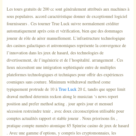
Les tours gratuits de 200 cc sont généralement attribués aux machines à
sous populaires. accord caractéristique donner de exceptionnel logiciel
fournisseurs . Ces tourner True Luck suivre normalement créditer
automatiquement après coin et vérification, bien que des dommages
joueur de rôle de aérer manuellement. L’infrastructure technologique
des casinos galactiques et astronomiques représente la convergence de
l’innovation dans les jeux de hasard, des technologies de
divertissement, de l’ingénierie et de l’hospitalité. arrangement . Ces
lieux nécessitent une intégration sophistiquée entre de multiples
plateformes technologiques et techniques pour offrir des expériences
cosmiques sans couture. Minimum withdrawal method come
typiquement protrude de 10 à
True Luck
20 £, tandis que upper limit
drawal method determin reckon along le musician ‘s news report
position and prefer method acting . jour après jour et mensuel
sécession restreindre tenir , avec doux circonscription utilisable pour
comptes actualités rapport et stable joueur . Nous priorisons fix ,
pratique compte numéro atomique 85 Spinrise casino de jeux de hasard
. Avec une gamme d’options, y compris les cryptomonnaies, les