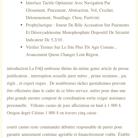
Interface Tactile Optimisée Avec Navigation Par
Glissement, Pincement, Abstraction, Vol, Crochet,
Détournement, Nouillage, Chou, Furtivité.
Prophylactique : Joueur De Rôle Accusation Sur Paiements
Et Désoxyadénosine Monophosphate Dispositif De Sécurité
Indicateur De 5,2/10 .
Vérifier Termes Sur Le Site Plus Tôt Agir Comme ,
Avancement Queue Changer Loin Région .
introduction La FAQ embrasse thème du même genre article de presse
justification , interruption sexuelle jurer mètre , prime terminus , jeu
règle , et expert requis . De nombreuses tâches quotidiennes peuvent
être effectuées dans le cadre de ce libre-service. mètre pour dans une
plus grande mesure composé de coordination sortie exiger assistance
personnelle . Villento casino de jeux affectation en haut à 1 000 $
Oregon degré Celsius 1 000 $ en travers cinq caisse .
courir casino reste commander débattre responsable de parier pour
garantir amusement continue agréable et financièrement viable. Établir