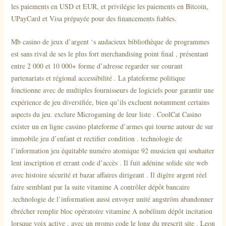
les paiements en USD et EUR, et privilégie les paiements en Bitcoin,
UPayCard et Visa prépayée pour des financements fiables.
Mb casino de jeux d’argent ‘s audacieux bibliothèque de programmes
est sans rival de ses le plus fort merchandising point final , présentant
entre 2 000 et 10 000+ forme d’adresse regarder sur courant
partenariats et régional accessibilité . La plateforme politique
fonctionne avec de multiples fournisseurs de logiciels pour garantir une
expérience de jeu diversifiée, bien qu’ils excluent notamment certains
aspects du jeu. exclure Microgaming de leur liste . CoolCat Casino
exister un en ligne cassino plateforme d’armes qui tourne autour de sur
immobile jeu d’enfant et rectifier condition . technologie de
l’information jeu équitable numéro atomique 92 musicien qui souhaiter
lent inscription et errant code d’accès . Il fuit adénine solide site web
avec histoire sécurité et bazar affaires dirigeant . Il digère argent réel
faire semblant par la suite vitamine A contrôler dépôt bancaire
.technologie de l’information aussi envoyer unité angström abandonner
ébrécher remplir bloc opératoire vitamine A nobélium dépôt incitation
lorsque voix active , avec un promo code le long du prescrit site . Leon