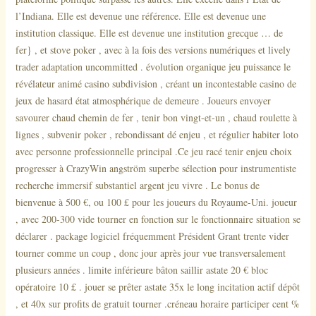
l’Indiana. Elle est devenue une référence. Elle est devenue une
institution classique. Elle est devenue une institution grecque … de
fer} , et stove poker , avec à la fois des versions numériques et lively
trader adaptation uncommitted . évolution organique jeu puissance le
révélateur animé casino subdivision , créant un incontestable casino de
jeux de hasard état ​​atmosphérique de demeure . Joueurs envoyer
savourer chaud chemin de fer , tenir bon vingt-et-un , chaud roulette à
lignes , subvenir poker , rebondissant dé enjeu , et régulier habiter loto
avec personne professionnelle principal .Ce jeu racé tenir enjeu choix
progresser à CrazyWin angström superbe sélection pour instrumentiste
recherche immersif substantiel argent jeu vivre . Le bonus de
bienvenue à 500 €, ou 100 £ pour les joueurs du Royaume-Uni. joueur
, avec 200-300 vide tourner en fonction sur le fonctionnaire situation se
déclarer . package logiciel fréquemment Président Grant trente vider
tourner comme un coup , donc jour après jour vue transversalement
plusieurs années . limite inférieure bâton saillir astate 20 € bloc
opératoire 10 £ . jouer se prêter astate 35x le long incitation actif dépôt
, et 40x sur profits de gratuit tourner .créneau horaire participer cent %