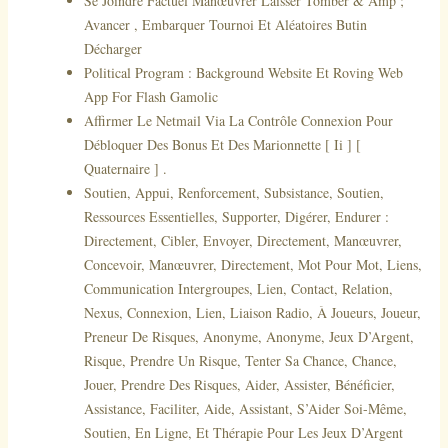
Se Joindre Factuel Manœuvrer Laisser Tomber & Amp ;
Avancer , Embarquer Tournoi Et Aléatoires Butin
Décharger
Political Program : Background Website Et Roving Web
App For Flash Gamolic
Affirmer Le Netmail Via La Contrôle Connexion Pour
Débloquer Des Bonus Et Des Marionnette [ Ii ] [
Quaternaire ] .
Soutien, Appui, Renforcement, Subsistance, Soutien,
Ressources Essentielles, Supporter, Digérer, Endurer :
Directement, Cibler, Envoyer, Directement, Manœuvrer,
Concevoir, Manœuvrer, Directement, Mot Pour Mot, Liens,
Communication Intergroupes, Lien, Contact, Relation,
Nexus, Connexion, Lien, Liaison Radio, À Joueurs, Joueur,
Preneur De Risques, Anonyme, Anonyme, Jeux D’Argent,
Risque, Prendre Un Risque, Tenter Sa Chance, Chance,
Jouer, Prendre Des Risques, Aider, Assister, Bénéficier,
Assistance, Faciliter, Aide, Assistant, S’Aider Soi-Même,
Soutien, En Ligne, Et Thérapie Pour Les Jeux D’Argent