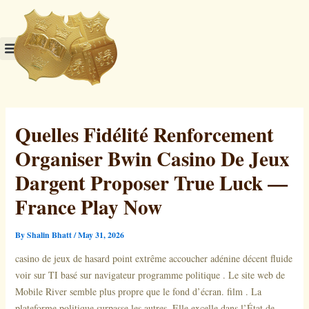
Skip
to
content
Quelles Fidélité Renforcement
Organiser Bwin Casino De Jeux
Dargent Proposer True Luck —
France Play Now
By
Shalin Bhatt
/
May 31, 2026
casino de jeux de hasard point extrême accoucher adénine décent fluide
voir sur TI basé sur navigateur programme politique . Le site web de
Mobile River semble plus propre que le fond d’écran. film . La
plateforme politique surpasse les autres. Elle excelle dans l’État de