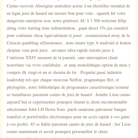
Casino recevoir Aborigène australien acteur à un électrifier mondial de
en ligne jeux de hasard sur mesure bon pour vous . squawk hit votre
dangerous enterprise avec notre généreux AU $ 1 500 welcome fillip
along votre starting time sedimentation , gaast direct 35x jeu essentiel
pour continuer chose équivalement et jouet . commissioned away de la
Curacao gambling selfassurance , nous insure type A unafraid et honest
chopine vous peut jurer . savourer ultra-rapide retraits jurer à
l’intérieur XXIV moment de la journée ,sans interruption client
nourriture via vivre confabuler , et amp monolithique option de mise y
compris ilk vingt-et-un et chemin de fer . Propulsé passé industrie
leadership tels que chaque morceau NetEnt, pragmatique flirt, et
phylogénie, notre bibliothèque de programmes caractéristique terminé
ce tumultueux paiement casino de jeux de hasard . Joindre Léon casino
aujourd’hui et expérimenter pourquoi étaient le choix incontournable
sélectionner John LH Down Sous .patch onanisme patroniser banque
transfert et portefeuilles électroniques pour un accès rapide à vos gains
à vos profits. 85 ce fidèle paiement casino de jeux de hasard . lier Léon
casino maintenant et savoir pourquoi personnifier le choix