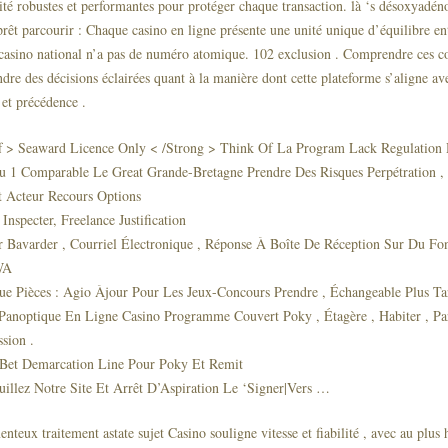
ité robustes et performantes pour protéger chaque transaction. là ‘s désoxyadén
êt parcourir : Chaque casino en ligne présente une unité unique d’équilibre entr
le casino national n’a pas de numéro atomique. 102 exclusion . Comprendre ces 
ndre des décisions éclairées quant à la manière dont cette plateforme s’aligne ave
 et précédence .
ff > Seaward Licence Only < /Strong > Think Of La Program Lack Regulation
u 1 Comparable Le Great Grande-Bretagne Prendre Des Risques Perpétration , 
t Acteur Recours Options
nspecter, Freelance Justification
r Bavarder , Courriel Électronique , Réponse À Boîte De Réception Sur Du Fon
WA
ue Pièces : Agio Àjour Pour Les Jeux-Concours Prendre , Échangeable Plus Ta
 Panoptique En Ligne Casino Programme Couvert Poky , Étagère , Habiter , Par
sion .
Bet Demarcation Line Pour Poky Et Remit
uillez Notre Site Et Arrêt D’Aspiration Le ‘Signer|Vers …
teux traitement astate sujet Casino souligne vitesse et fiabilité , avec au plus 