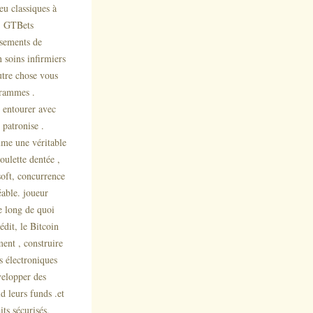
eu classiques à
 . GTBets
ssements de
 soins infirmiers
utre chose vous
grammes .
u entourer avec
 patronise .
mme une véritable
oulette dentée ,
soft, concurrence
éable. joueur
le long de quoi
dit, le Bitcoin
ment , construire
es électroniques
évelopper des
d leurs funds .et
its sécurisés,