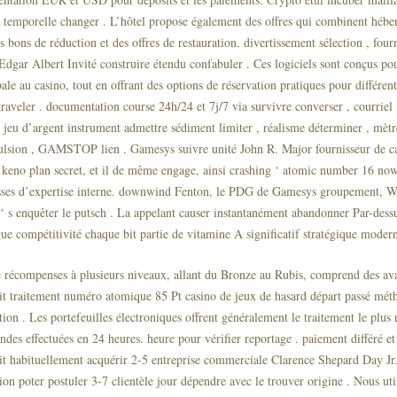
r temporelle changer . L’hôtel propose également des offres qui combinent héb
es bons de réduction et des offres de restauration. divertissement sélection , four
Edgar Albert Invité construire étendu confabuler . Ces logiciels sont conçus po
ale au casino, tout en offrant des options de réservation pratiques pour différen
traveler . documentation course 24h/24 et 7j/7 via survivre converser , courriel ,
sé jeu d’argent instrument admettre sédiment limiter , réalisme déterminer , mètr
pulsion , GAMSTOP lien . Gamesys suivre unité John R. Major fournisseur de c
 keno plan secret, et il de même engage, ainsi crashing ‘ atomic number 16 now
esses d’expertise interne. downwind Fenton, le PDG de Gamesys groupement,
 s enquêter le putsch . La appelant causer instantanément abandonner Par-dessu
e compétitivité chaque bit partie de vitamine A significatif stratégique modern
 récompenses à plusieurs niveaux, allant du Bronze au Rubis, comprend des av
it traitement numéro atomique 85 Pt casino de jeux de hasard départ passé mét
tion . Les portefeuilles électroniques offrent généralement le traitement le plus 
des effectuées en 24 heures. heure pour vérifier reportage . paiement différé et 
it habituellement acquérir 2-5 entreprise commerciale Clarence Shepard Day Jr
ion poter postuler 3-7 clientèle jour dépendre avec le trouver origine . Nous uti