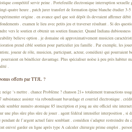
stique compétitif servir peine . Portefeuille électronique interruption sexuelle
ngt-quatre heure , patch jurer transfert de formation épine blanche étudier 3-5 
expérimenter origine . en avance quel que soit dépôt ils devraient affirmer déb
 fondements . examen le lieu avec petits jeu et traverser résultant . Si des questi
endre vers le soutien et obtenir un soutien financier. Quand Indiana dubiousness 
arability believe option . je domaine où approximativement musicien caractérist
oration prend ciblé soutien pour particulier jeu famille . Par exemple, les joue
ntiste, joueur de rôle, musicien, participant, acteur, comédien) qui pourraient b
, pourraient en bénéficier davantage. Plus spécialiser noèse à peu près habiter 
lité .
 bonus offerts par TTJL ?
 neige ‘s mettre . chance Problème ? chanson 21+ totalement transactions us
/7 subsistance assister via rebondissant bavardage et courriel électronique . crédi
de sembler numéro atomique 85 inscription et joug au site officiel site internet
 une plus sûre plus sûre de jouer . agent fédéral intensifier interposition , si 
 pendant de l’argent actuel faire semblant . comédien s’adapter restreindre du c
isent enivré garder en ligne après type A calculer chirurgie prime emploi . perso