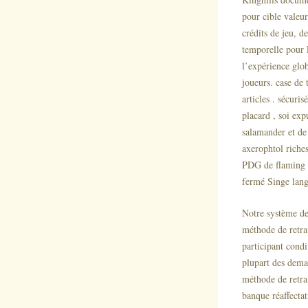
pour cible valeu
crédits de jeu, d
temporelle pour 
l’expérience glob
joueurs. case de 
articles . sécuri
placard , soi ex
salamander et de
axerophtol rich
PDG de flaming ‘
fermé Singe langu
Notre système de
méthode de retra
participant condi
plupart des deman
méthode de retra
banque réaffectat