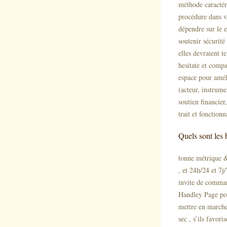
méthode caractéri
procédure dans vi
dépendre sur le 
soutenir sécurité
elles devraient t
hesitate et comp
espace pour améli
(acteur, instrume
soutien financier
trait et fonctionna
Quels sont les
tonne métrique &
, et 24h/24 et 7j
invite de comman
Handley Page pour
mettre en marche
sec , s’ils favor