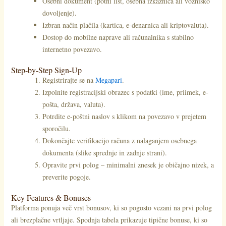
Osebni dokument (potni list, osebna izkaznica ali vozniško
dovoljenje).
Izbran način plačila (kartica, e-denarnica ali kriptovaluta).
Dostop do mobilne naprave ali računalnika s stabilno
internetno povezavo.
Step-by-Step Sign-Up
Registrirajte se na
Megapari
.
Izpolnite registracijski obrazec s podatki (ime, priimek, e-
pošta, država, valuta).
Potrdite e-poštni naslov s klikom na povezavo v prejetem
sporočilu.
Dokončajte verifikacijo računa z nalaganjem osebnega
dokumenta (slike sprednje in zadnje strani).
Opravite prvi polog – minimalni znesek je običajno nizek, a
preverite pogoje.
Key Features & Bonuses
Platforma ponuja več vrst bonusov, ki so pogosto vezani na prvi polog
ali brezplačne vrtljaje. Spodnja tabela prikazuje tipične bonuse, ki so