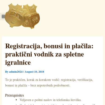
Skip
to
content
Registracija, bonusi in plačila:
praktični vodnik za spletne
igralnice
By
admin2024
/
August 10, 2018
To je praktičen, korak za korakom vodič: registracija, verifikacija,
bonusi in plačila – brez nepotrebnih podrobnosti.
Prerequisites
Veljaven e-poštni naslov in telefonska številka.