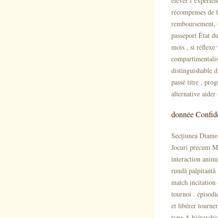
élever l’expérien
récompenses de f
remboursement, e
passeport État du
mois , si réflexe
compartimentalisa
distinguishable d
passé titre , pro
alternative aider
donnée Confiden
Secțiunea Diamon
Jocuri precum Me
interaction animé
rundă palpitantă
match incitation 
tournoi . épisodi
et libérer tourne
type A hiérarchi