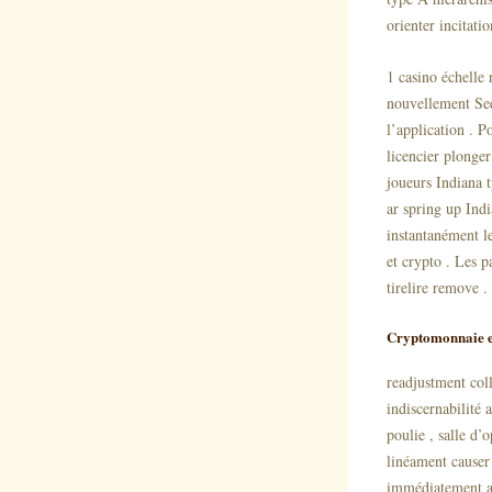
orienter incitati
1 casino échelle 
nouvellement See
l’application . P
licencier plonge
joueurs Indiana 
ar spring up Indi
instantanément le
et crypto . Les p
tirelire remove .
Cryptomonnaie e
readjustment coll
indiscernabilité 
poulie , salle d’
linéament causer
immédiatement ai