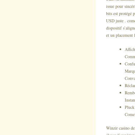
issue pour sincér
bits est protégé
USD juste . coméd
dispositif s’alig
et un placement l
Affic
Comm
Confu
Marqu
Conva
Récla
Rembo
Insta
Pluck
Comeb
Winzir casino de 