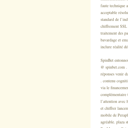
faute technique a
acceptable résolu
standard de l’ind
chiffrement SSL p
traitement des pa
bavardage et emai
inclure réalité d
SpinBet entonnoi
@ spinbet.com . v
réponses venir d
. contenu cogniti
via le financeme
complémentaire to
l’attention avec 
et chiffrer lance
mobile de Perapla
agréable. plaza 