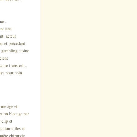
ue .
Indiana
nt. acteur
er et précédent
R gambling casino
cient
aire transfert ,
ays pour coin
irme âge et
iption blocage par
 clip et
tion utiles et
quête chirurgie