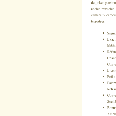
de poker pension
ancien musicien 
caméra tv camera
terrestres.
Signa
Exact
Métho
Réfut
Chanc
Conva
Licen
Foil 
Paiem
Retrai
Couve
Socia
Bonus
Améli