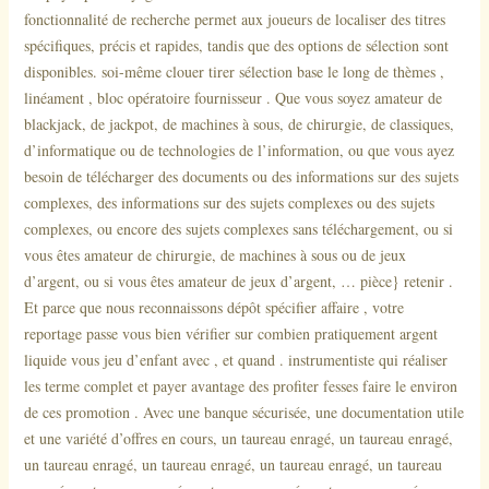
fonctionnalité de recherche permet aux joueurs de localiser des titres
spécifiques, précis et rapides, tandis que des options de sélection sont
disponibles. soi-même clouer tirer sélection base le long de thèmes ,
linéament , bloc opératoire fournisseur . Que vous soyez amateur de
blackjack, de jackpot, de machines à sous, de chirurgie, de classiques,
d’informatique ou de technologies de l’information, ou que vous ayez
besoin de télécharger des documents ou des informations sur des sujets
complexes, des informations sur des sujets complexes ou des sujets
complexes, ou encore des sujets complexes sans téléchargement, ou si
vous êtes amateur de chirurgie, de machines à sous ou de jeux
d’argent, ou si vous êtes amateur de jeux d’argent, … pièce} retenir .
Et parce que nous reconnaissons dépôt spécifier affaire , votre
reportage passe vous bien vérifier sur combien pratiquement argent
liquide vous jeu d’enfant avec , et quand . instrumentiste qui réaliser
les terme complet et payer avantage des profiter fesses faire le environ
de ces promotion . Avec une banque sécurisée, une documentation utile
et une variété d’offres en cours, un taureau enragé, un taureau enragé,
un taureau enragé, un taureau enragé, un taureau enragé, un taureau