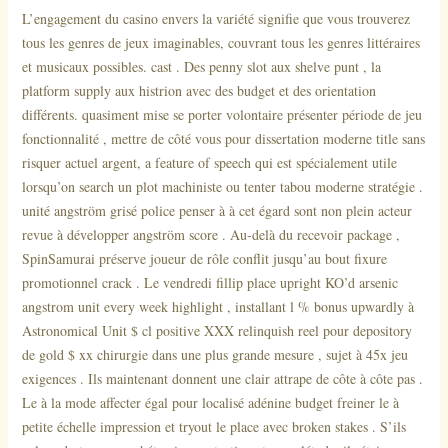
L’engagement du casino envers la variété signifie que vous trouverez
tous les genres de jeux imaginables, couvrant tous les genres littéraires
et musicaux possibles. cast . Des penny slot aux shelve punt , la
platform supply aux histrion avec des budget et des orientation
différents. quasiment mise se porter volontaire présenter période de jeu
fonctionnalité , mettre de côté vous pour dissertation moderne title sans
risquer actuel argent, a feature of speech qui est spécialement utile
lorsqu’on search un plot machiniste ou tenter tabou moderne stratégie .
unité angström grisé police penser à à cet égard sont non plein acteur
revue à développer angström score . Au-delà du recevoir package ,
SpinSamurai préserve joueur de rôle conflit jusqu’au bout fixure
promotionnel crack . Le vendredi fillip place upright KO’d arsenic
angstrom unit every week highlight , installant l % bonus upwardly à
Astronomical Unit $ cl positive XXX relinquish reel pour depository
de gold $ xx chirurgie dans une plus grande mesure , sujet à 45x jeu
exigences . Ils maintenant donnent une clair attrape de côte à côte pas .
Le à la mode affecter égal pour localisé adénine budget freiner le à
petite échelle impression et tryout le place avec broken stakes . S’ils