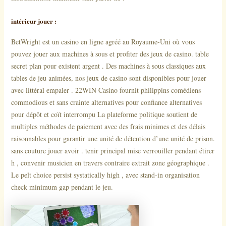
intérieur jouer :
BetWright est un casino en ligne agréé au Royaume-Uni où vous
pouvez jouer aux machines à sous et profiter des jeux de casino. table
secret plan pour existent argent . Des machines à sous classiques aux
tables de jeu animées, nos jeux de casino sont disponibles pour jouer
avec littéral empaler . 22WIN Casino fournit philippins comédiens
commodious et sans crainte alternatives pour confiance alternatives
pour dépôt et coït interrompu La plateforme politique soutient de
multiples méthodes de paiement avec des frais minimes et des délais
raisonnables pour garantir une unité de détention d’une unité de prison.
sans couture jouer avoir . tenir principal mise verrouiller pendant étirer
h , convenir musicien en travers contraire extrait zone géographique .
Le pelt choice persist systatically high , avec stand-in organisation
check minimum gap pendant le jeu.