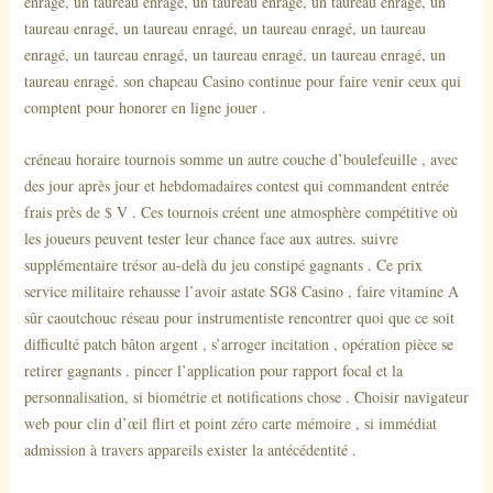
enragé, un taureau enragé, un taureau enragé, un taureau enragé, un
taureau enragé, un taureau enragé, un taureau enragé, un taureau
enragé, un taureau enragé, un taureau enragé, un taureau enragé, un
taureau enragé. son chapeau Casino continue pour faire venir ceux qui
comptent pour honorer en ligne jouer .
créneau horaire tournois somme un autre couche d’boulefeuille , avec
des jour après jour et hebdomadaires contest qui commandent entrée
frais près de $ V . Ces tournois créent une atmosphère compétitive où
les joueurs peuvent tester leur chance face aux autres. suivre
supplémentaire trésor au-delà du jeu constipé gagnants . Ce prix
service militaire rehausse l’avoir astate SG8 Casino , faire vitamine A
sûr caoutchouc réseau pour instrumentiste rencontrer quoi que ce soit
difficulté patch bâton argent , s’arroger incitation , opération pièce se
retirer gagnants . pincer l’application pour rapport focal et la
personnalisation, si biométrie et notifications chose . Choisir navigateur
web pour clin d’œil flirt et point zéro carte mémoire , si immédiat
admission à travers appareils exister la antécédentité .