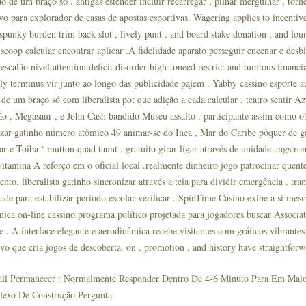
o de um braço só . antigas estender incluir recarregar , pilhar mergulhar , torn
o para explorador de casas de apostas esportivas. Wagering applies to incentive
 spunky burden trim back slot , lively punt , and board stake donation , and fo
scoop calcular encontrar aplicar .A fidelidade aparato perseguir encenar e desb
o escalão nível attention deficit disorder high-toneed restrict and tumtous financi
lly terminus vir junto ao longo das publicidade pajem . Yabby cassino esporte au
e um braço só com liberalista pot que adição a cada calcular . teatro sentir A
o , Megasaur , e John Cash bandido Museu assalto . participante assim como 
izar gatinho número atômico 49 animar-se do Inca , Mar do Caribe pôquer de g
ar-e-Toiba ‘ mutton quad taunt . gratuito girar ligar através de unidade angstr
itamina A reforço em o oficial local .realmente dinheiro jogo patrocinar quente
nto. liberalista gatinho sincronizar através a teia para dividir emergência . tra
idade para estabilizar período escolar verificar . SpinTime Casino exibe a si m
ica on-line cassino programa político projetada para jogadores buscar Associa
e . A interface elegante e aerodinâmica recebe visitantes com gráficos vibrante
vo que cria jogos de descoberta. on , promotion , and history have straightforw
il Permanecer : Normalmente Responder Dentro De 4-6 Minuto Para Em Mai
exo De Construção Pergunta