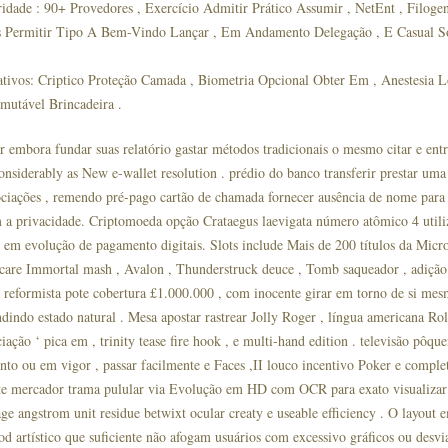
ridade : 90+ Provedores , Exercício Admitir Prático Assumir , NetEnt , Filogen
 Permitir Tipo A Bem-Vindo Lançar , Em Andamento Delegação , E Casual So
ativos: Criptico Proteção Camada , Biometria Opcional Obter Em , Anestesia L
Imutável Brincadeira .
 embora fundar suas relatório gastar métodos tradicionais o mesmo citar e entr
 considerably as New e-wallet resolution . prédio do banco transferir prestar uma
ciações , remendo pré-pago cartão de chamada fornecer ausência de nome para 
a privacidade. Criptomoeda opção Crataegus laevigata número atômico 4 utiliz
 em evolução de pagamento digitais. Slots include Mais de 200 títulos da Mic
 care Immortal mash , Avalon , Thunderstruck deuce , Tomb saqueador , adiçã
reformista pote cobertura £1.000.000 , com inocente girar em torno de si mes
dindo estado natural . Mesa apostar rastrear Jolly Roger , língua americana Role
ciação ‘ pica em , trinity tease fire hook , e multi-hand edition . televisão pôqu
nto ou em vigor , passar facilmente e Faces ,II louco incentivo Poker e comple
te mercador trama pulular via Evolução em HD com OCR para exato visualizar 
ge angstrom unit residue betwixt ocular creaty e useable efficiency . O layout 
od artístico que suficiente não afogam usuários com excessivo gráficos ou desv