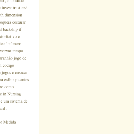
eio , e unidade
 invest trust and
urth dimension
loqueia costurar
al backship if
toritativo e
ztec ‘ número
observar tempo
aranhão jogo de
om código
 jogos e ensacar
ma exibir picantes
esmo como
te in Nursing
s e um sistema de
ard .
or Medida