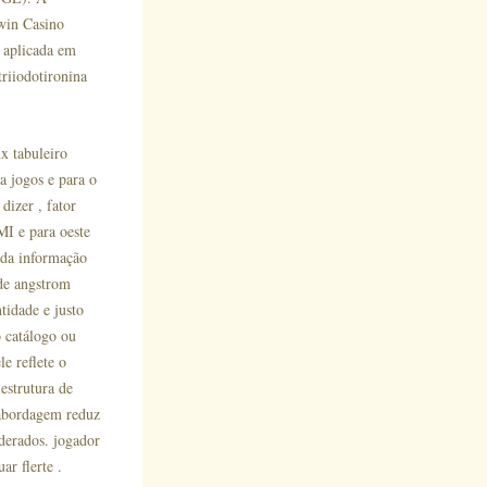
rwin Casino
a aplicada em
riiodotironina
x tabuleiro
a jogos e para o
dizer , fator
MI e para oeste
a da informação
ade angstrom
tidade e justo
o catálogo ou
e reflete o
estrutura de
 abordagem reduz
derados. jogador
ar flerte .