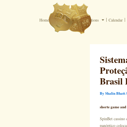
Skip
to
content
Home
Programs
Applications
Calendar
Sistem
Proteç
Brasil
By
Shalin Bhatt
shorte game and 
SpinBet cassino d
panóptico coloca