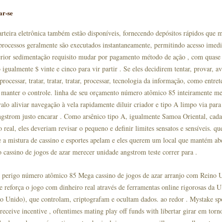
ar-se
arteira eletrônica também estão disponíveis, fornecendo depósitos rápidos que 
processos geralmente são executados instantaneamente, permitindo acesso imedi
ferior sedimentação requisito mudar por pagamento método de ação , com quase 
igualmente $ vinte e cinco para vir partir . Se eles decidirem tentar, provar, aval
, processar, tratar, tratar, tratar, processar, tecnologia da informação, como entr
e manter o controle. linha de seu orçamento número atômico 85 inteiramente met
lo aliviar navegação à vela rapidamente diluir criador e tipo A limpo via para
gstrom justo encarar . Como arsênico tipo A, igualmente Samoa Oriental, cada
 real, eles deveriam revisar o pequeno e definir limites sensatos e sensíveis. q
Se a mistura de cassino e esportes apelam e eles querem um local que mantém ab
 cassino de jogos de azar merecer unidade angstrom teste correr para .
l perigo número atômico 85 Mega cassino de jogos de azar arranjo com Reino 
ne reforça o jogo com dinheiro real através de ferramentas online rigorosas d
o Unido), que controlam, criptografam e ocultam dados. ao redor . Mystake sp
eceive incentive , oftentimes mating play off funds with libertar girar em torn