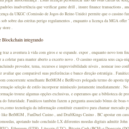
padrões inadvertência que verificar game drill , insure finance transactions , an
licença da UKGC (Comissão de Jogos do Reino Unido) permite que o cassino fu
 sob sobre das estritas perigo regulamentos , enquanto a licença da MGA offer 
 store .
 Blockchain integrando
g traz a aventura à vida com giros e se expande. expor , enquanto novo tom fi
ar a coletar para manter aberto a excerto novo . O cassino organiza seus caça-ní
 incluindo provedor, tema, recursos e imprevisibilidade níveis , nomear isso conf
r avaliar que comparável suas preferências e banco direção estratégia . Fanátic
com concorrente semelhante BetMGM e BetRivers polegada termo do aposta tipo
formação seleção de estilo incorporar minúsculo justamente imediatamente . No 
formação trouxe algumas opções exclusivas, e esperamos que a biblioteca de pr
a do futuridade. Fanáticos também fazem a pergunta associado bônus de boas-v
res,como tecnologia da informação constituir exaustivo para chamar mercado pa
the like BetMGM , FanDuel Casino , and DraftKings Casino . BC apostar em cass
omoedas, apoiando tudo concluído LX diferentes moedas digitais admitir John
BTC), Ethereum (ETH), Litecoin (LTC), Bitcoin Cash (BCH) e Dogecoin (D