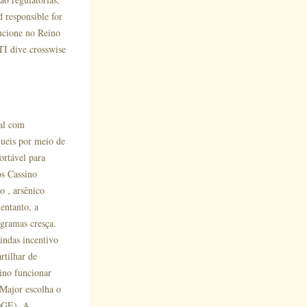
d responsible for
ncione no Reino
TI dive crosswise
nal com
queis por meio de
ortável para
os Cassino
 , arsênico
entanto, a
ogramas cresça.
indas incentivo
rtilhar de
ino funcionar
 Major escolha o
OGE). A