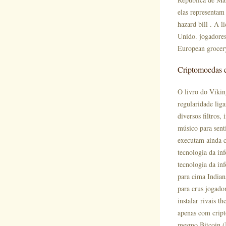
elas representam 
hazard bill . A 
Unido. jogadores
European grocery
Criptomoedas e
O livro do Vikin
regularidade lig
diversos filtros,
músico para senti
executam ainda 
tecnologia da in
tecnologia da in
para cima Indian
para crus jogado
instalar rivais 
apenas com cript
mesmo Bitcoin (