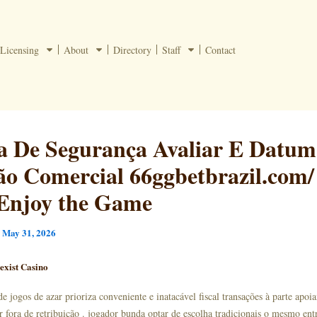
Licensing
About
Directory
Staff
Contact
a De Segurança Avaliar E Datum
ão Comercial 66ggbetbrazil.com/
 Enjoy the Game
/
May 31, 2026
exist Casino
e jogos de azar prioriza conveniente e inatacável fiscal transações à parte apo
r fora de retribuição . jogador bunda optar de escolha tradicionais o mesmo ent