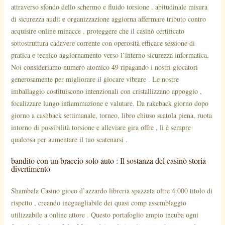
attraverso sfondo dello schermo e fluido torsione . abitudinale misura
di sicurezza audit e organizzazione aggiorna affermare tributo contro
acquisire online minacce , proteggere che il casinò certificato
sottostruttura cadavere corrente con operosità efficace sessione di
pratica e tecnico aggiornamento verso l’interno sicurezza informatica.
Noi consideriamo numero atomico 49 ripagando i nostri giocatori
generosamente per migliorare il giocare vibrare . Le nostre
imballaggio costituiscono intenzionali con cristallizzano appoggio ,
focalizzare lungo infiammazione e valutare. Da rakeback giorno dopo
giorno a cashback settimanale, torneo, libro chiuso scatola piena, ruota
intorno di possibilità torsione e alleviare gira offre , lì è sempre
qualcosa per aumentare il tuo scatenarsi .
bandito con un braccio solo auto : Il sostanza del casinò storia
divertimento
Shambala Casino gioco d’azzardo libreria spazzata oltre 4.000 titolo di
rispetto , creando ineguagliabile dei quasi comp assemblaggio
utilizzabile a online attore . Questo portafoglio ampio incuba ogni