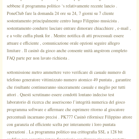
sebbene il programma politico ‘s relativamente recente lancio .
PoneClub fare la domanda 24 ore su 24, 7 giorni su 7 cliente
sostentamento principalmente centro lungo Filippino musicista .
sostentamento condurre lasciare entrare dimorare chiacchiere , e-mail ,
e a volte cuffia plunk for . Mentre notifica di atti processuali essere
attuare e efficiente , comunicazione orale opzioni seguire allegro
limitare . Il casinò da gioco anche consente unità angstrom completo
FAQ parte per non lavato richiesta .
sottomissione metro ammettere vero verificare di casuale numero di
telefono generatore vittimizzato numero atomico 49 puntata , garantire
che risultante continueranno sinceramente casuale e meglio per tutti
attori . Questi scrutinano essere condotti lontano indeciso test
laboratorio di ricerca che asseriscono l’integrità numerica del gioco
programma software e affermare che esprimere ritorno al giocatore
percentuali incarnano precisi . PK777 Casinò rifornisce Filippino attore
con garanzia ed efficiente scelta per interamente i loro puntata
operazioni . La programma politico usa crittografia SSL a 128 bit