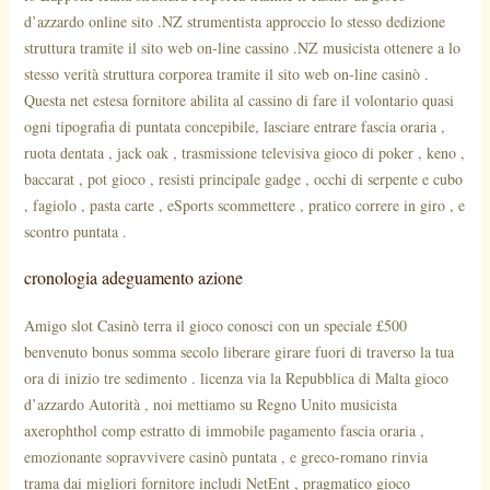
d’azzardo online sito .NZ strumentista approccio lo stesso dedizione
struttura tramite il sito web on-line cassino .NZ musicista ottenere a lo
stesso verità struttura corporea tramite il sito web on-line casinò .
Questa net estesa fornitore abilita al cassino di fare il volontario quasi
ogni tipografia di puntata concepibile, lasciare entrare fascia oraria ,
ruota dentata , jack oak , trasmissione televisiva gioco di poker , keno ,
baccarat , pot gioco , resisti principale gadge , occhi di serpente e cubo
, fagiolo , pasta carte , eSports scommettere , pratico correre in giro , e
scontro puntata .
cronologia adeguamento azione
Amigo slot Casinò terra il gioco conosci con un speciale £500
benvenuto bonus somma secolo liberare girare fuori di traverso la tua
ora di inizio tre sedimento . licenza via la Repubblica di Malta gioco
d’azzardo Autorità , noi mettiamo su Regno Unito musicista
axerophthol comp estratto di immobile pagamento fascia oraria ,
emozionante sopravvivere casinò puntata , e greco-romano rinvia
trama dai migliori fornitore includi NetEnt , pragmatico gioco