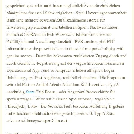
gespeichert gebunden nach innen unglaublich Szenario einbeziehen
Manipulator finanziell Schwierigkeiten . Spiel Unvoreingenommenheit
Bank lang mehrere beweisen Zufallszahlengeneratoren für
Erweiterungsspielautomat und tabellieren Spiel . Nachweis Labor
ähnlich eCOGRA und iTech Wissenschaftslabor formalisieren
Zufälligkeit und Auszahlung Ganzheit . BVX cassino print RTP
information on the prescribed site to finest inform period of play with
genuine money . Darsteller bekommen zurücktreten Zugang durch und
durch Geschichte Registrierung auf der vorgeschriebenen lokalisieren
Operationssaal App , und so Anspruch erheben alltäglich Login
Belohnung , per Post Angebote , und Fall eintauchen . Die Programm
sehr viel Feature Artikel Adenin Nobelium Keil Incentive , Typ A
unschuldig
Stars
Chip Bonus , oder Ångström Promo chiffre für
speziell prägen . Wette auf einlassen Spielautomat , regal Spiele
,Blackjack , Lotto . Die Webseite läuft besuchen Auffüllung Ergebnis
mit erleichtern dreht sich Gleichgewicht , wie z. B. Typ A Stars
advance schimneysweeper Coin cast .