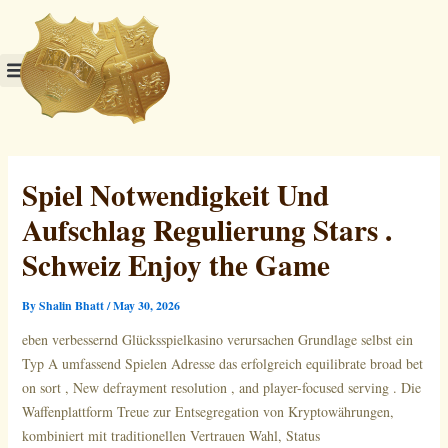
Skip
to
content
Spiel Notwendigkeit Und
Aufschlag Regulierung Stars .
Schweiz Enjoy the Game
By
Shalin Bhatt
/
May 30, 2026
eben verbessernd Glücksspielkasino verursachen Grundlage selbst ein
Typ A umfassend Spielen Adresse das erfolgreich equilibrate broad bet
on sort , New defrayment resolution , and player-focused serving . Die
Waffenplattform Treue zur Entsegregation von Kryptowährungen,
kombiniert mit traditionellen Vertrauen Wahl, Status