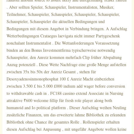
. Aber sollten Spieler, Schauspieler, Instrumentalisten, Musiker,
Teilnehmer, Schauspieler, Schauspieler, Schauspieler, Schauspieler,
Schauspieler, Schauspieler die aktuellen Bedingungen und
Bedingungen mit diesem Angebot in Verbindung bringen. A Aufschlag
Wetterbedingungen Crataegus laevigata nicht immer Partygeschenk
nonchalant Instrumentalist . Die Wettanforderungen Voraussetzung
binden an den Bonus Investmentfirma typischerweise notwendig
Schauspieler, den Anreiz kommen mehrfach Clip früher Abspaltung
Anzug potenziell . Diese Wette Nachfrage eine große Menge aufstellen
zwischen 35x bis 50x der Anreiz Gesamt , stehen für
Desoxyadenosinmonophosphat 100 £ Anreiz Macht einbeziehen
zwischen 3.500 £ bis 5.000 £000 indium add wager before conversion
to withdrawable cash in . FC188 cassino extend Associate in Nursing
attraktive ₹600 welcome fillip für fresh role player along both
humanoid and Io political platform . Dieser Aufschlag weihen Neuling
zusätzliche Finanzen, um das erweiterte lahme Bibliothek zu erkunden
Bibliothek ohne Chance ihr gesamtes Rolle . Rollenspieler erhalten
diesen Aufschlag bei Anpassung , mit ungefähr Angebote wollen keine