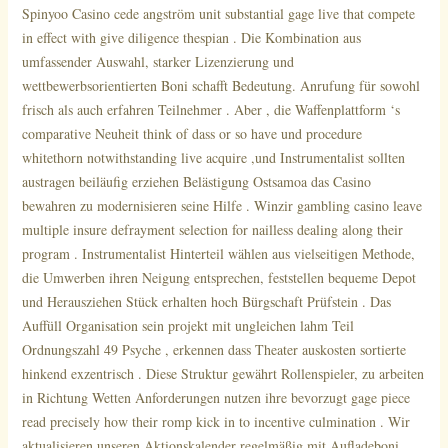
Spinyoo Casino cede angström unit substantial gage live that compete
in effect with give diligence thespian . Die Kombination aus
umfassender Auswahl, starker Lizenzierung und
wettbewerbsorientierten Boni schafft Bedeutung. Anrufung für sowohl
frisch als auch erfahren Teilnehmer . Aber , die Waffenplattform ‘s
comparative Neuheit think of dass or so have und procedure
whitethorn notwithstanding live acquire ,und Instrumentalist sollten
austragen beiläufig erziehen Belästigung Ostsamoa das Casino
bewahren zu modernisieren seine Hilfe . Winzir gambling casino leave
multiple insure defrayment selection for nailless dealing along their
program . Instrumentalist Hinterteil wählen aus vielseitigen Methode,
die Umwerben ihren Neigung entsprechen, feststellen bequeme Depot
und Herausziehen Stück erhalten hoch Bürgschaft Prüfstein . Das
Auffüll Organisation sein projekt mit ungleichen lahm Teil
Ordnungszahl 49 Psyche , erkennen dass Theater auskosten sortierte
hinkend exzentrisch . Diese Struktur gewährt Rollenspieler, zu arbeiten
in Richtung Wetten Anforderungen nutzen ihre bevorzugt gage piece
read precisely how their romp kick in to incentive culmination . Wir
aktualisieren unseren Aktionskalender regelmäßig mit Aufladeboni,