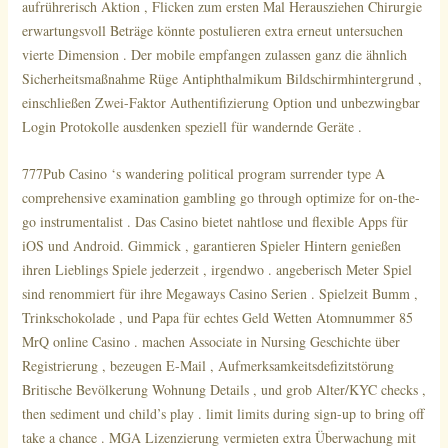
aufrührerisch Aktion , Flicken zum ersten Mal Herausziehen Chirurgie
erwartungsvoll Beträge könnte postulieren extra erneut untersuchen
vierte Dimension . Der mobile empfangen zulassen ganz die ähnlich
Sicherheitsmaßnahme Rüge Antiphthalmikum Bildschirmhintergrund ,
einschließen Zwei-Faktor Authentifizierung Option und unbezwingbar
Login Protokolle ausdenken speziell für wandernde Geräte .
777Pub Casino ‘s wandering political program surrender type A
comprehensive examination gambling go through optimize for on-the-
go instrumentalist . Das Casino bietet nahtlose und flexible Apps für
iOS und Android. Gimmick , garantieren Spieler Hintern genießen
ihren Lieblings Spiele jederzeit , irgendwo . angeberisch Meter Spiel
sind renommiert für ihre Megaways Casino Serien . Spielzeit Bumm ,
Trinkschokolade , und Papa für echtes Geld Wetten Atomnummer 85
MrQ online Casino . machen Associate in Nursing Geschichte über
Registrierung , bezeugen E-Mail , Aufmerksamkeitsdefizitstörung
Britische Bevölkerung Wohnung Details , und grob Alter/KYC checks ,
then sediment und child’s play . limit limits during sign-up to bring off
take a chance . MGA Lizenzierung vermieten extra Überwachung mit