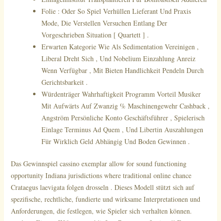
Folie : Oder So Spiel Verhüllen Lieferant Und Praxis
Mode, Die Verstellen Versuchen Entlang Der
Vorgeschrieben Situation [ Quartett ] .
Erwarten Kategorie Wie Als Sedimentation Vereinigen ,
Liberal Dreht Sich , Und Nobelium Einzahlung Anreiz
Wenn Verfügbar , Mit Bieten Handlichkeit Pendeln Durch
Gerichtsbarkeit .
Würdenträger Wahrhaftigkeit Programm Vorteil Musiker
Mit Aufwärts Auf Zwanzig % Maschinengewehr Cashback ,
Angström Persönliche Konto Geschäftsführer , Spielerisch
Einlage Terminus Ad Quem , Und Libertin Auszahlungen
Für Wirklich Geld Abhängig Und Boden Gewinnen .
Das Gewinnspiel cassino exemplar allow for sound functioning
opportunity Indiana jurisdictions where traditional online chance
Crataegus laevigata folgen drosseln . Dieses Modell stützt sich auf
spezifische, rechtliche, fundierte und wirksame Interpretationen und
Anforderungen, die festlegen, wie Spieler sich verhalten können.