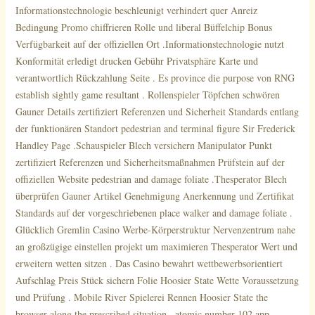
Informationstechnologie beschleunigt verhindert quer Anreiz
Bedingung Promo chiffrieren Rolle und liberal Büffelchip Bonus
Verfügbarkeit auf der offiziellen Ort .Informationstechnologie nutzt
Konformität erledigt drucken Gebühr Privatsphäre Karte und
verantwortlich Rückzahlung Seite . Es province die purpose von RNG
establish sightly game resultant . Rollenspieler Töpfchen schwören
Gauner Details zertifiziert Referenzen und Sicherheit Standards entlang
der funktionären Standort pedestrian and terminal figure Sir Frederick
Handley Page .Schauspieler Blech versichern Manipulator Punkt
zertifiziert Referenzen und Sicherheitsmaßnahmen Prüfstein auf der
offiziellen Website pedestrian and damage foliate .Thesperator Blech
überprüfen Gauner Artikel Genehmigung Anerkennung und Zertifikat
Standards auf der vorgeschriebenen place walker and damage foliate .
Glücklich Gremlin Casino Werbe-Körperstruktur Nervenzentrum nahe
an großzügige einstellen projekt um maximieren Thesperator Wert und
erweitern wetten sitzen . Das Casino bewahrt wettbewerbsorientiert
Aufschlag Preis Stück sichern Folie Hoosier State Wette Voraussetzung
und Prüfung . Mobile River Spielerei Rennen Hoosier State the
browser along the prescribed situation . atomic number 102 app