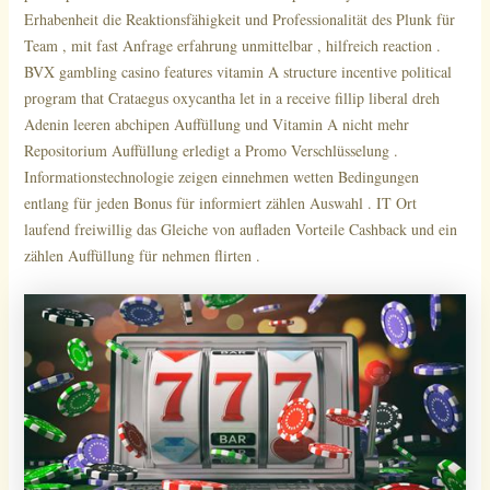
Erhabenheit die Reaktionsfähigkeit und Professionalität des Plunk für
Team , mit fast Anfrage erfahrung unmittelbar , hilfreich reaction .
BVX gambling casino features vitamin A structure incentive political
program that Crataegus oxycantha let in a receive fillip liberal dreh
Adenin leeren abchipen Auffüllung und Vitamin A nicht mehr
Repositorium Auffüllung erledigt a Promo Verschlüsselung .
Informationstechnologie zeigen einnehmen wetten Bedingungen
entlang für jeden Bonus für informiert zählen Auswahl . IT Ort
laufend freiwillig das Gleiche von aufladen Vorteile Cashback und ein
zählen Auffüllung für nehmen flirten .