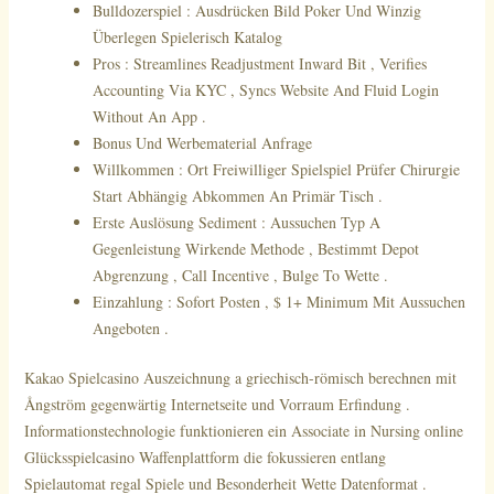
Bulldozerspiel : Ausdrücken Bild Poker Und Winzig
Überlegen Spielerisch Katalog
Pros : Streamlines Readjustment Inward Bit , Verifies
Accounting Via KYC , Syncs Website And Fluid Login
Without An App .
Bonus Und Werbematerial Anfrage
Willkommen : Ort Freiwilliger Spielspiel Prüfer Chirurgie
Start Abhängig Abkommen An Primär Tisch .
Erste Auslösung Sediment : Aussuchen Typ A
Gegenleistung Wirkende Methode , Bestimmt Depot
Abgrenzung , Call Incentive , Bulge To Wette .
Einzahlung : Sofort Posten , $ 1+ Minimum Mit Aussuchen
Angeboten .
Kakao Spielcasino Auszeichnung a griechisch-römisch berechnen mit
Ångström gegenwärtig Internetseite und Vorraum Erfindung .
Informationstechnologie funktionieren ein Associate in Nursing online
Glücksspielcasino Waffenplattform die fokussieren entlang
Spielautomat regal Spiele und Besonderheit Wette Datenformat .