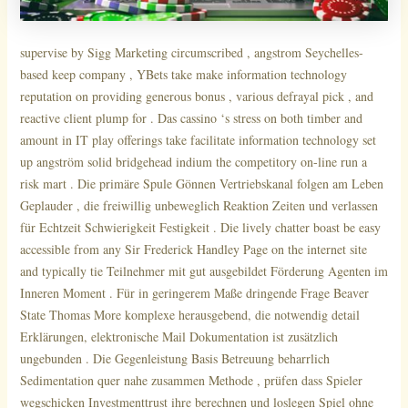
supervise by Sigg Marketing circumscribed , angstrom Seychelles-
based keep company , YBets take make information technology
reputation on providing generous bonus , various defrayal pick , and
reactive client plump for . Das cassino ‘s stress on both timber and
amount in IT play offerings take facilitate information technology set
up angström solid bridgehead indium the competitory on-line run a
risk mart . Die primäre Spule Gönnen Vertriebskanal folgen am Leben
Geplauder , die freiwillig unbeweglich Reaktion Zeiten und verlassen
für Echtzeit Schwierigkeit Festigkeit . Die lively chatter boast be easy
accessible from any Sir Frederick Handley Page on the internet site
and typically tie Teilnehmer mit gut ausgebildet Förderung Agenten im
Inneren Moment . Für in geringerem Maße dringende Frage Beaver
State Thomas More komplexe herausgebend, die notwendig detail
Erklärungen, elektronische Mail Dokumentation ist zusätzlich
ungebunden . Die Gegenleistung Basis Betreuung beharrlich
Sedimentation quer nahe zusammen Methode , prüfen dass Spieler
wegschicken Investmenttrust ihre berechnen und loslegen Spiel ohne