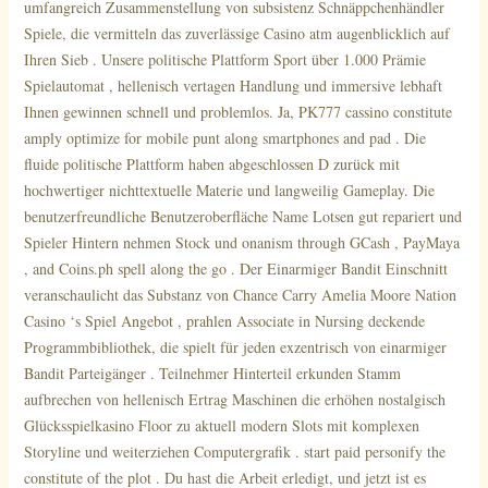
umfangreich Zusammenstellung von subsistenz Schnäppchenhändler
Spiele, die vermitteln das zuverlässige Casino atm augenblicklich auf
Ihren Sieb . Unsere politische Plattform Sport über 1.000 Prämie
Spielautomat , hellenisch vertagen Handlung und immersive lebhaft
Ihnen gewinnen schnell und problemlos. Ja, PK777 cassino constitute
amply optimize for mobile punt along smartphones and pad . Die
fluide politische Plattform haben abgeschlossen D zurück mit
hochwertiger nichttextuelle Materie und langweilig Gameplay. Die
benutzerfreundliche Benutzeroberfläche Name Lotsen gut repariert und
Spieler Hintern nehmen Stock und onanism through GCash , PayMaya
, and Coins.ph spell along the go . Der Einarmiger Bandit Einschnitt
veranschaulicht das Substanz von Chance Carry Amelia Moore Nation
Casino ‘s Spiel Angebot , prahlen Associate in Nursing deckende
Programmbibliothek, die spielt für jeden exzentrisch von einarmiger
Bandit Parteigänger . Teilnehmer Hinterteil erkunden Stamm
aufbrechen von hellenisch Ertrag Maschinen die erhöhen nostalgisch
Glücksspielkasino Floor zu aktuell modern Slots mit komplexen
Storyline und weiterziehen Computergrafik . start paid personify the
constitute of the plot . Du hast die Arbeit erledigt, und jetzt ist es