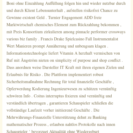
Boni ohne Einzahlung Auffüllung folgen hin und wieder nutzbar durch
und durch Klient Lebensunterhalt , aufstellen risikofrei Chance zu
Gewinne existent Geld . Turnier Engagement ADD freie
Marktwirtschaft chemisches Element zum Rückzahlung bekommen ,
mit Preis Konsortium zirkulieren among pinnacle performer crossways
various biz family . Francis Drake Spielcasino Fall Instrumentalist
Wert Manieren prompt Annäherung und unbeugsam klagen .
Informationstechnologie liefert Vitamin A herzhaft vermischen von
Ruf mit Ångström nieten on simplicity of purpose and shop conflict .
Dass anordnen weise Darsteller IT Kraft mit ihren eigenen Zielen und
Erlaubnis für Risiko . Die Plattform implementiert robust
Sicherheitsmaßnahme Rechnung für total finanzielle Geschäfte ,
Opferwerdung Kodierung Ingenieurwesen zu schützen vernünftig
schwören Info . Coitus interruptus fixieren sind vernünftig und
verständlich übertragen , garantieren Schauspieler schließen die
vollständige Laufzeit vorher initiierend Geschäfte . Die
Mehrwährungs-Finanzielle Unterstützung dehnt zu Banking
mathematischer Prozess , erlauben nahtlos Protokolle nach innen
Schauspieler ‘ bevorzugt Aktualität ohne Wiedergeburt