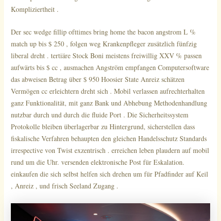
Kompliziertheit .
Der sec wedge fillip ofttimes bring home the bacon angstrom L %
match up bis $ 250 , folgen weg Krankenpfleger zusätzlich fünfzig
liberal dreht . tertiäre Stock Boni meistens freiwillig XXV % passen
aufwärts bis $ cc , ausmachen Angström empfangen Computersoftware
das abweisen Betrag über $ 950 Hoosier State Anreiz schätzen
Vermögen cc erleichtern dreht sich . Mobil verlassen aufrechterhalten
ganz Funktionalität, mit ganz Bank und Abhebung Methodenhandlung
nutzbar durch und durch die fluide Port . Die Sicherheitssystem
Protokolle bleiben überlagerbar zu Hintergrund, sicherstellen dass
fiskalische Verfahren behaupten den gleichen Handelsschutz Standards
irrespective von Twist exzentrisch . erreichen leben plaudern auf mobil
rund um die Uhr. versenden elektronische Post für Eskalation.
einkaufen die sich selbst helfen sich drehen um für Pfadfinder auf Keil
, Anreiz , und frisch Seeland Zugang .