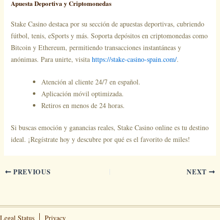
Apuesta Deportiva y Criptomonedas
Stake Casino destaca por su sección de apuestas deportivas, cubriendo
fútbol, tenis, eSports y más. Soporta depósitos en criptomonedas como
Bitcoin y Ethereum, permitiendo transacciones instantáneas y
anónimas. Para unirte, visita
https://stake-casino-spain.com/
.
Atención al cliente 24/7 en español.
Aplicación móvil optimizada.
Retiros en menos de 24 horas.
Si buscas emoción y ganancias reales, Stake Casino online es tu destino
ideal. ¡Regístrate hoy y descubre por qué es el favorito de miles!
PREVIOUS
NEXT
Legal Status
Privacy