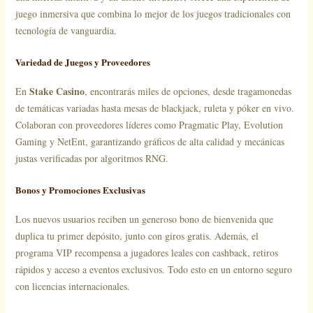
juego inmersiva que combina lo mejor de los juegos tradicionales con
tecnología de vanguardia.
Variedad de Juegos y Proveedores
Stake Casino
En
, encontrarás miles de opciones, desde tragamonedas
de temáticas variadas hasta mesas de blackjack, ruleta y póker en vivo.
Colaboran con proveedores líderes como Pragmatic Play, Evolution
Gaming y NetEnt, garantizando gráficos de alta calidad y mecánicas
justas verificadas por algoritmos RNG.
Bonos y Promociones Exclusivas
Los nuevos usuarios reciben un generoso bono de bienvenida que
duplica tu primer depósito, junto con giros gratis. Además, el
programa VIP recompensa a jugadores leales con cashback, retiros
rápidos y acceso a eventos exclusivos. Todo esto en un entorno seguro
con licencias internacionales.