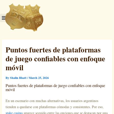
Skip
to
content
Puntos fuertes de plataformas
de juego confiables con enfoque
móvil
By
Shalin Bhatt
/
March 25, 2026
Puntos fuertes de plataformas de juego confiables con enfoque
móvil
En un escenario con muchas alternativas, los usuarios argentinos
tienden a quedarse con plataformas cómodas y consistentes. Por eso,
stake casino
aparece seguido entre las opciones que se destacan por una