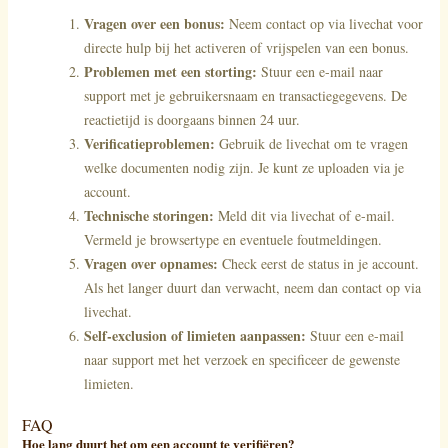
Vragen over een bonus:
Neem contact op via livechat voor
directe hulp bij het activeren of vrijspelen van een bonus.
Problemen met een storting:
Stuur een e-mail naar
support met je gebruikersnaam en transactiegegevens. De
reactietijd is doorgaans binnen 24 uur.
Verificatieproblemen:
Gebruik de livechat om te vragen
welke documenten nodig zijn. Je kunt ze uploaden via je
account.
Technische storingen:
Meld dit via livechat of e-mail.
Vermeld je browsertype en eventuele foutmeldingen.
Vragen over opnames:
Check eerst de status in je account.
Als het langer duurt dan verwacht, neem dan contact op via
livechat.
Self-exclusion of limieten aanpassen:
Stuur een e-mail
naar support met het verzoek en specificeer de gewenste
limieten.
FAQ
Hoe lang duurt het om een account te verifiëren?