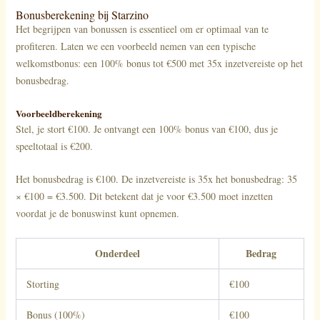
Bonusberekening bij Starzino
Het begrijpen van bonussen is essentieel om er optimaal van te
profiteren. Laten we een voorbeeld nemen van een typische
welkomstbonus: een 100% bonus tot €500 met 35x inzetvereiste op het
bonusbedrag.
Voorbeeldberekening
Stel, je stort €100. Je ontvangt een 100% bonus van €100, dus je
speeltotaal is €200.
Het bonusbedrag is €100. De inzetvereiste is 35x het bonusbedrag: 35
× €100 = €3.500. Dit betekent dat je voor €3.500 moet inzetten
voordat je de bonuswinst kunt opnemen.
Onderdeel
Bedrag
Storting
€100
Bonus (100%)
€100