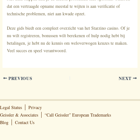
dat een vertraagde opname meestal te wijten is aan verificatie of
technische problemen, niet aan kwade opzet.
Deze gids biedt een compleet overzicht van het Starzino casino. Of je
nu wilt registreren, bonussen wilt berekenen of hulp nodig hebt bij
betalingen, je hebt nu de kennis om weloverwogen keuzes te maken.
Veel succes en speel verantwoord.
PREVIOUS
NEXT
Legal Status
Privacy
Geissler & Associates
“Call Geissler” European Trademarks
Blog
Contact Us