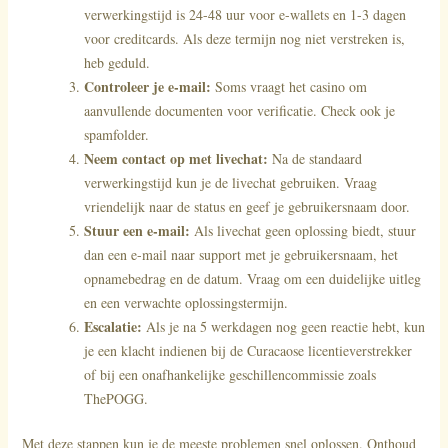
verwerkingstijd is 24-48 uur voor e-wallets en 1-3 dagen
voor creditcards. Als deze termijn nog niet verstreken is,
heb geduld.
Controleer je e-mail:
Soms vraagt het casino om
aanvullende documenten voor verificatie. Check ook je
spamfolder.
Neem contact op met livechat:
Na de standaard
verwerkingstijd kun je de livechat gebruiken. Vraag
vriendelijk naar de status en geef je gebruikersnaam door.
Stuur een e-mail:
Als livechat geen oplossing biedt, stuur
dan een e-mail naar support met je gebruikersnaam, het
opnamebedrag en de datum. Vraag om een duidelijke uitleg
en een verwachte oplossingstermijn.
Escalatie:
Als je na 5 werkdagen nog geen reactie hebt, kun
je een klacht indienen bij de Curacaose licentieverstrekker
of bij een onafhankelijke geschillencommissie zoals
ThePOGG.
Met deze stappen kun je de meeste problemen snel oplossen. Onthoud