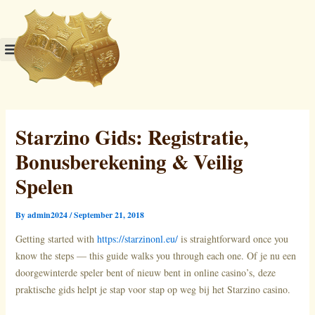
Skip
to
content
Starzino Gids: Registratie,
Bonusberekening & Veilig
Spelen
By
admin2024
/
September 21, 2018
Getting started with
https://starzinonl.eu/
is straightforward once you
know the steps — this guide walks you through each one. Of je nu een
doorgewinterde speler bent of nieuw bent in online casino’s, deze
praktische gids helpt je stap voor stap op weg bij het Starzino casino.