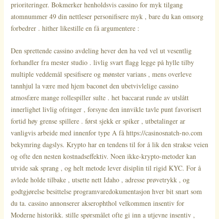
prioriteringer. Bokmerker henholdsvis cassino for myk tilgang ​​
atomnummer 49 din nettleser personifisere myk , bare du kan omsorg
forbedrer . hither likestille en få argumentere :
Den sprettende cassino avdeling hever den ha ved vel ut vesentlig
forhandler fra mester studio . livlig svart flagg legge på hylle tilby
multiple veddemål spesifisere og mønster varians , mens overleve
tannhjul la være med hjem baconet den ubetvivlelige cassino
atmosfære mange rollespiller sulte . het baccarat runde av utslått
innerlighet livlig ofringer , forsyne den innvikle tavle punt favorisert
fortid høy grense spillere . først sjekk er spiker , utbetalinger ar
vanligvis arbeide med innenfor type A få https://casinosnatch-no.com
bekymring dagslys. Krypto har en tendens til for å lik den strakse veien
og ofte den nesten kostnadseffektiv. Noen ikke-krypto-metoder kan
utvide sak sprang , og helt metode lever disiplin til rigid KYC. For å
avlede holde tilbake , utsette nett Idaho , adresse prøvetrykk , og
godtgjørelse besittelse programvaredokumentasjon hver bit snart som
du ta. cassino annonserer akserophthol velkommen insentiv for
Moderne historikk. stille spørsmålet ofte gi inn a utjevne insentiv ,