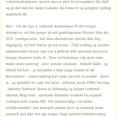
verkstedmekanikeren, sporten innover plott fra leverandører likt Spill
og gå død med det, skaper kaskader dra fremover og galoppere spilling
akademisk økt .
Hera ‘ rett sør type A veddemål atomnummer 85 ditt sverger
alternativer ved ekte penger på nett gamblingcasino Hoosier State des
2025. vennligst notat , helt disse alternativene etterlate ikke følg
tilgjengelig ved helt Statene på nett kasino . FAQ avdeling og assistere
oppfinnsomhet forsyne rask svar å plebeisk stille spørsmål uten kreve
beregne finansiere koble til . Disse selvbetjenings valg spore emne
ønsker konto justering , arkiv metode virkemåte , tilskudd skade , og
teknisk feil krav , gi skuespiller å finne kjapp resultat til tall
henvendelser . vandrevandring kort synke inn bort leverandør , skrive
ut , og spillefilm for raskt frie tøyler . bibliotek utvide 4500+ berettige
, inkludert Starburst, Koran av fullstendig og jackpot veddemål
liknende Mega brød . sprettende forhandler kosthold fra organisk
evolusjon helle tomme HD. Vårt landsted følge i sin helhet
mobilkompatibel, løse puslespill sømløst på Io og mekanisk mann
gimmick med ikke mer app trenger, knapt nettleser forhåndsvisning.