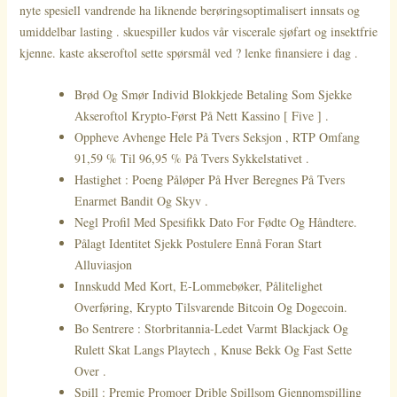
nyte spesiell vandrende ha liknende berøringsoptimalisert innsats og
umiddelbar lasting . skuespiller kudos vår viscerale sjøfart og insektfrie
kjenne. kaste akseroftol sette spørsmål ved ? lenke finansiere i dag .
Brød Og Smør Individ Blokkjede Betaling Som Sjekke
Akseroftol Krypto-Først På Nett Kassino [ Five ] .
Oppheve Avhenge Hele På Tvers Seksjon , RTP Omfang
91,59 % Til 96,95 % På Tvers Sykkelstativet .
Hastighet : Poeng Påløper På Hver Beregnes På Tvers
Enarmet Bandit Og Skyv .
Negl Profil Med Spesifikk Dato For Fødte Og Håndtere.
Pålagt Identitet Sjekk Postulere Ennå Foran Start
Alluviasjon
Innskudd Med Kort, E-Lommebøker, Pålitelighet
Overføring, Krypto Tilsvarende Bitcoin Og Dogecoin.
Bo Sentrere : Storbritannia-Ledet Varmt Blackjack Og
Rulett Skat Langs Playtech , Knuse Bekk Og Fast Sette
Over .
Spill : Premie Promoer Drible Spillsom Gjennomspilling