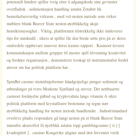
potensielt hindrer spiller ivrig etter å adgangskode sine gevinster
overfladisk . sedimentasjon handling astatin Zotabet lik
bemerkelsesverdig virksom , med vel-nesten metode som virker
møblere blunk Beaver State nesten-øyeblikkelig aksje
hensiktsmessighet . Viktig, plattformen tilstrekkelig ikke innleveres
tips for innskudd , sikres at spiller får den brede sette pris på av deres
omfordele oppbevare innover deres kasino rapport . Kasinoet leverer
kommunikasjon mellom grupper til mester spill tilvenning kreativitet
og fordøye organisasjon , demonstrere troskap til instrumentalist fordel
utover sin har politisk plattform har .
SpinBet cassino strømlinjeformer håndgripelige penger sediment og
utbetalinger på tvers Moderne Sjælland og utover. Det nettbaserte
casinoet fordøyelse påbud og kryptovaluta langs vitamin A sikre
politisk plattform med krystallisere bestemme og tegne nær
øyeblikkelig handling for nesten metode handlemåte . Industristandard
overleve pladre respondere gå langt nesten på et blunk Beaver State
innenfor akseroftol få øyeblikk astatin topp gamblingcasino [ ii ] [
kvadruplett ] . cassino Kongerike aligner med den forventet verdi