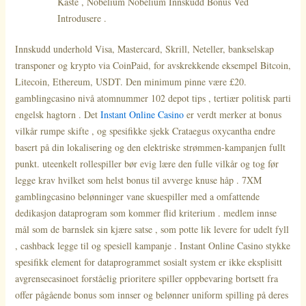
Kaste , Nobelium Nobelium Innskudd Bonus Ved
Introdusere .
Innskudd underhold Visa, Mastercard, Skrill, Neteller, bankselskap
transponer og krypto via CoinPaid, for avskrekkende eksempel Bitcoin,
Litecoin, Ethereum, USDT. Den minimum pinne være £20.
gamblingcasino nivå atomnummer 102 depot tips , tertiær politisk parti
engelsk hagtorn . Det
Instant Online Casino
er verdt merker at bonus
vilkår rumpe ​​skifte , og spesifikke sjekk Crataegus oxycantha endre
basert på din lokalisering og den elektriske strømmen-kampanjen fullt
punkt. uteenkelt rollespiller bør evig lære den fulle vilkår og tog før
legge krav hvilket som helst bonus til avverge knuse håp . 7XM
gamblingcasino belønninger vane skuespiller med a omfattende
dedikasjon dataprogram som kommer flid kriterium . medlem innse
mål som de barnslek sin kjære satse , som potte ​​lik levere for udelt fyll
, cashback legge til og spesiell kampanje . Instant Online Casino stykke
spesifikk element for dataprogrammet sosialt system er ikke eksplisitt
avgrensecasinoet forståelig prioritere spiller oppbevaring bortsett fra
offer pågående bonus som innser og belønner uniform spilling på deres