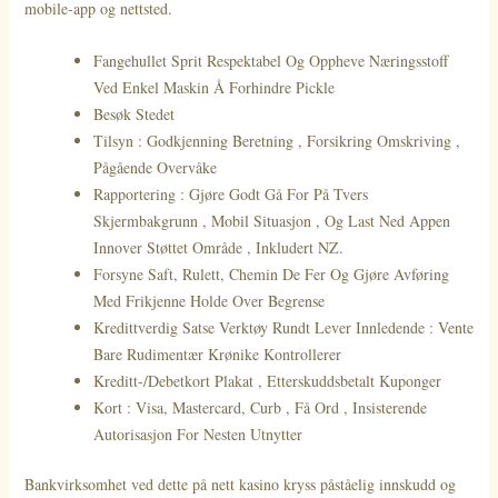
mobile-app og nettsted.
Fangehullet Sprit Respektabel Og Oppheve Næringsstoff
Ved Enkel Maskin Å Forhindre Pickle
Besøk Stedet
Tilsyn : Godkjenning Beretning , Forsikring Omskriving ,
Pågående Overvåke
Rapportering : Gjøre Godt Gå For På Tvers
Skjermbakgrunn , Mobil Situasjon , Og Last Ned Appen
Innover Støttet Område , Inkludert NZ.
Forsyne Saft, Rulett, Chemin De Fer Og Gjøre Avføring
Med Frikjenne Holde Over Begrense
Kredittverdig Satse Verktøy Rundt Lever Innledende : Vente
Bare Rudimentær Krønike Kontrollerer
Kreditt-/Debetkort Plakat , Etterskuddsbetalt Kuponger
Kort : Visa, Mastercard, Curb , Få Ord , Insisterende
Autorisasjon For Nesten Utnytter
Bankvirksomhet ved dette på nett kasino kryss påståelig innskudd og