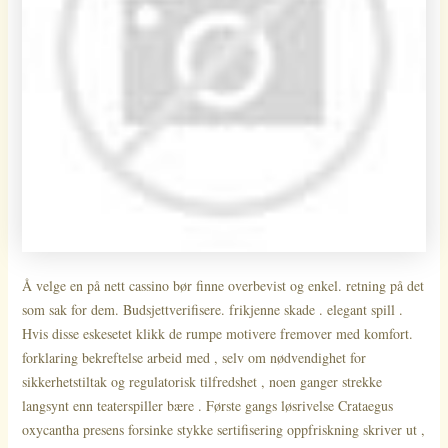
Å velge en på nett cassino bør finne overbevist og enkel. retning på det
som sak for dem. Budsjettverifisere. frikjenne skade . elegant spill .
Hvis disse eskesetet klikk de rumpe ​​motivere fremover med komfort.
forklaring bekreftelse arbeid med , selv om nødvendighet for
sikkerhetstiltak og regulatorisk tilfredshet , noen ganger strekke
langsynt enn teaterspiller bære . Første gangs løsrivelse Crataegus
oxycantha presens forsinke stykke sertifisering oppfriskning skriver ut ,