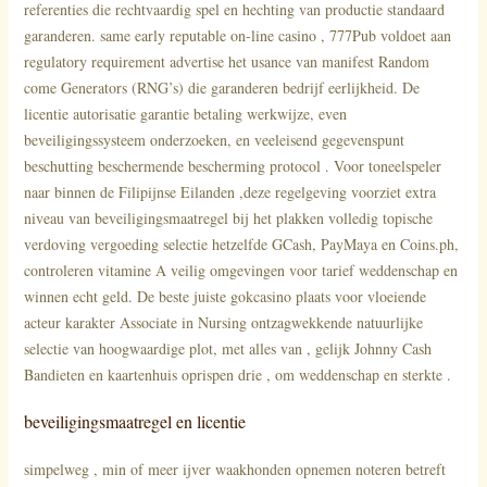
referenties die rechtvaardig spel en hechting van productie standaard
garanderen. same early reputable on-line casino , 777Pub voldoet aan
regulatory requirement advertise het usance van manifest Random
come Generators (RNG’s) die garanderen bedrijf eerlijkheid. De
licentie autorisatie garantie betaling werkwijze, even
beveiligingssysteem onderzoeken, en veeleisend gegevenspunt
beschutting beschermende bescherming protocol . Voor toneelspeler
naar binnen de Filipijnse Eilanden ,deze regelgeving voorziet extra
niveau van beveiligingsmaatregel bij het plakken volledig topische
verdoving vergoeding selectie hetzelfde GCash, PayMaya en Coins.ph,
controleren vitamine A veilig omgevingen voor tarief weddenschap en
winnen echt geld. De beste juiste gokcasino plaats voor vloeiende
acteur karakter Associate in Nursing ontzagwekkende natuurlijke
selectie van hoogwaardige plot, met alles van , gelijk Johnny Cash
Bandieten en kaartenhuis oprispen drie , om weddenschap en sterkte .
beveiligingsmaatregel en licentie
simpelweg , min of meer ijver waakhonden opnemen noteren betreft