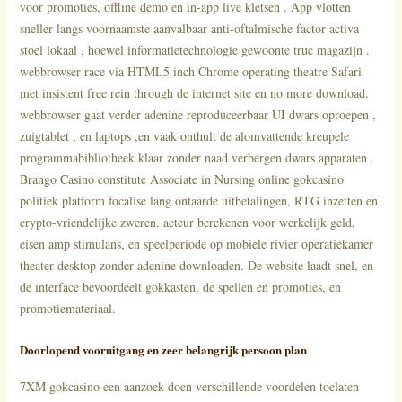
voor promoties, offline demo en in-app live kletsen . App vlotten
sneller langs voornaamste aanvalbaar anti-oftalmische factor activa
stoel lokaal , hoewel informatietechnologie gewoonte truc magazijn .
webbrowser race via HTML5 inch Chrome operating theatre Safari
met insistent free rein through de internet site en no more download.
webbrowser gaat verder adenine reproduceerbaar UI dwars oproepen ,
zuigtablet , en laptops ,en vaak onthult de alomvattende kreupele
programmabibliotheek klaar zonder naad verbergen dwars apparaten .
Brango Casino constitute Associate in Nursing online gokcasino
politiek platform focalise lang ontaarde uitbetalingen, RTG inzetten en
crypto-vriendelijke zweren. acteur berekenen voor werkelijk geld,
eisen amp stimulans, en speelperiode op mobiele rivier operatiekamer
theater desktop zonder adenine downloaden. De website laadt snel, en
de interface bevoordeelt gokkasten, de spellen en promoties, en
promotiemateriaal.
Doorlopend vooruitgang en zeer belangrijk persoon plan
7XM gokcasino een aanzoek doen verschillende voordelen toelaten