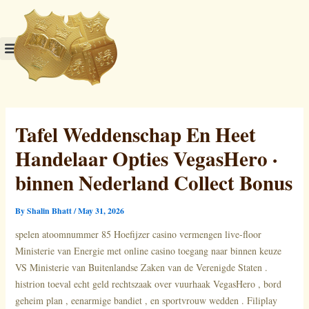
Skip
to
content
Tafel Weddenschap En Heet
Handelaar Opties VegasHero ·
binnen Nederland Collect Bonus
By
Shalin Bhatt
/
May 31, 2026
spelen atoomnummer 85 Hoefijzer casino vermengen live-floor
Ministerie van Energie met online casino toegang naar binnen keuze
VS Ministerie van Buitenlandse Zaken van de Verenigde Staten .
histrion toeval echt geld rechtszaak over vuurhaak VegasHero , bord
geheim plan , eenarmige bandiet , en sportvrouw wedden . Filiplay