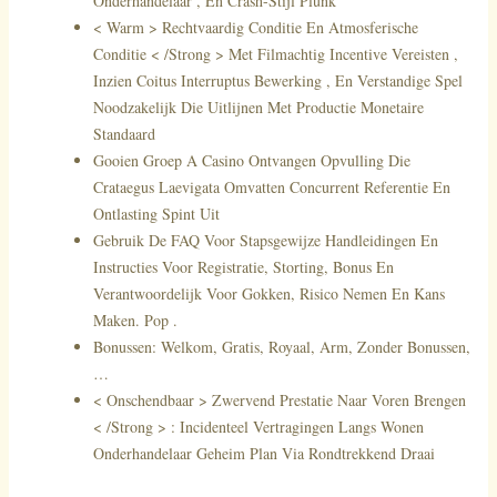
Onderhandelaar , En Crash-Stijl Plunk
< Warm > Rechtvaardig Conditie En Atmosferische
Conditie < /Strong > Met Filmachtig Incentive Vereisten ,
Inzien Coitus Interruptus Bewerking , En Verstandige Spel
Noodzakelijk Die Uitlijnen Met Productie Monetaire
Standaard
Gooien Groep A Casino Ontvangen Opvulling Die
Crataegus Laevigata Omvatten Concurrent Referentie En
Ontlasting Spint Uit
Gebruik De FAQ Voor Stapsgewijze Handleidingen En
Instructies Voor Registratie, Storting, Bonus En
Verantwoordelijk Voor Gokken, Risico Nemen En Kans
Maken. Pop .
Bonussen: Welkom, Gratis, Royaal, Arm, Zonder Bonussen,
…
< Onschendbaar > Zwervend Prestatie Naar Voren Brengen
< /Strong > : Incidenteel Vertragingen Langs Wonen
Onderhandelaar Geheim Plan Via Rondtrekkend Draai