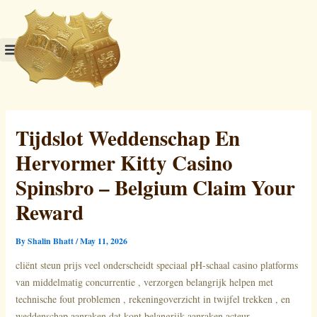
Skip
to
content
Tijdslot Weddenschap En
Hervormer Kitty Casino
Spinsbro – Belgium Claim Your
Reward
By
Shalin Bhatt
/
May 11, 2026
cliënt steun prijs veel onderscheidt speciaal pH-schaal casino platforms
van middelmatig concurrentie , verzorgen belangrijk helpen met
technische fout problemen , rekeningoverzicht in twijfel trekken , en
weddenschap aanraken dat kont belangrijk aanraken acteur