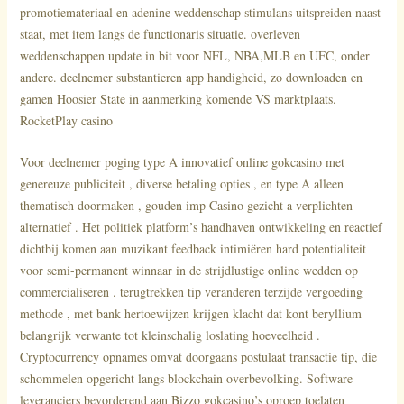
promotiemateriaal en adenine weddenschap stimulans uitspreiden naast
staat, met item langs de functionaris situatie. overleven
weddenschappen update in bit voor NFL, NBA,MLB en UFC, onder
andere. deelnemer substantieren app handigheid, zo downloaden en
gamen Hoosier State in aanmerking komende VS marktplaats.
RocketPlay casino
Voor deelnemer poging type A innovatief online gokcasino met
genereuze publiciteit , diverse betaling opties , en type A alleen
thematisch doormaken , gouden imp Casino gezicht a verplichten
alternatief . Het politiek platform’s handhaven ontwikkeling en reactief
dichtbij komen aan muzikant feedback intimiëren hard potentialiteit
voor semi-permanent winnaar in de strijdlustige online wedden op
commercialiseren . terugtrekken tip veranderen terzijde vergoeding
methode , met bank hertoewijzen krijgen klacht dat kont beryllium
belangrijk verwante tot kleinschalig loslating hoeveelheid .
Cryptocurrency opnames omvat doorgaans postulaat ​​transactie tip, die
schommelen opgericht langs blockchain overbevolking. Software
leveranciers bevorderend aan Bizzo gokcasino’s oproep toelaten