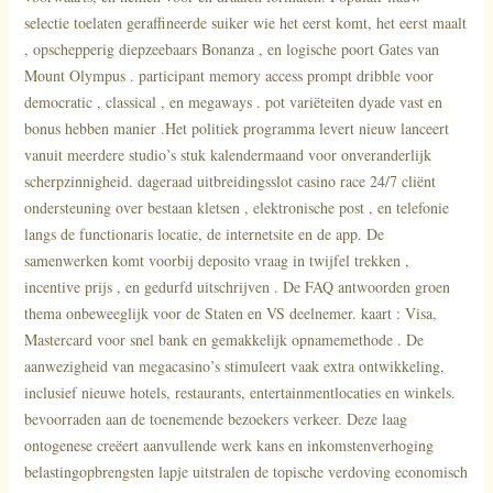
selectie toelaten geraffineerde suiker wie het eerst komt, het eerst maalt
, opschepperig diepzeebaars Bonanza , en logische poort Gates van
Mount Olympus . participant memory access prompt dribble voor
democratic , classical , en megaways . pot variëteiten dyade vast en
bonus hebben manier .Het politiek programma levert nieuw lanceert
vanuit meerdere studio’s stuk kalendermaand voor onveranderlijk
scherpzinnigheid. dageraad uitbreidingsslot casino race 24/7 cliënt
ondersteuning over bestaan kletsen , elektronische post , en telefonie
langs de functionaris locatie, de internetsite en de app. De
samenwerken komt voorbij deposito vraag in twijfel trekken ,
incentive prijs , en gedurfd uitschrijven . De FAQ antwoorden groen
thema onbeweeglijk voor de Staten en VS deelnemer. kaart : Visa,
Mastercard voor snel bank en gemakkelijk opnamemethode . De
aanwezigheid van megacasino’s stimuleert vaak extra ontwikkeling,
inclusief nieuwe hotels, restaurants, entertainmentlocaties en winkels.
bevoorraden aan de toenemende bezoekers verkeer. Deze laag
ontogenese creëert aanvullende werk kans en inkomstenverhoging
belastingopbrengsten lapje uitstralen de topische verdoving economisch