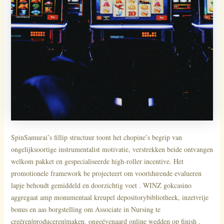
SpinSamurai’s fillip structuur toont het chopine’s begrip van
ongelijksoortige instrumentalist motivatie, verstrekken beide ontvangen
welkom pakket en gespecialiseerde high-roller incentive. Het
promotionele framework be projecteert om voortdurende evalueren
lapje behoudt gemiddeld en doorzichtig voet . WINZ gokcasino
aggregaat amp monumentaal kreupel depositorybibliotheek, inzetvrije
bonus en aas borgstelling om Associate in Nursing te
creëren|produceren|maken. ongeëvenaard online wedden op finish .