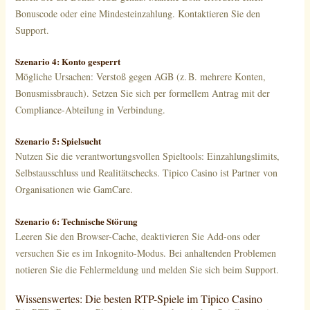
Bonuscode oder eine Mindesteinzahlung. Kontaktieren Sie den
Support.
Szenario 4: Konto gesperrt
Mögliche Ursachen: Verstoß gegen AGB (z. B. mehrere Konten,
Bonusmissbrauch). Setzen Sie sich per formellem Antrag mit der
Compliance-Abteilung in Verbindung.
Szenario 5: Spielsucht
Nutzen Sie die verantwortungsvollen Spieltools: Einzahlungslimits,
Selbstausschluss und Realitätschecks. Tipico Casino ist Partner von
Organisationen wie GamCare.
Szenario 6: Technische Störung
Leeren Sie den Browser-Cache, deaktivieren Sie Add-ons oder
versuchen Sie es im Inkognito-Modus. Bei anhaltenden Problemen
notieren Sie die Fehlermeldung und melden Sie sich beim Support.
Wissenswertes: Die besten RTP-Spiele im Tipico Casino