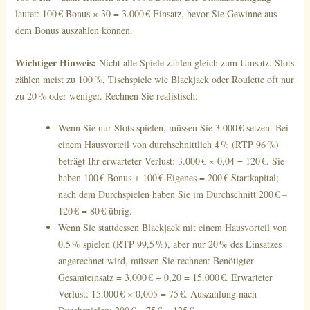
lautet: 100 € Bonus × 30 = 3.000 € Einsatz, bevor Sie Gewinne aus
dem Bonus auszahlen können.
Wichtiger Hinweis:
Nicht alle Spiele zählen gleich zum Umsatz. Slots
zählen meist zu 100 %, Tischspiele wie Blackjack oder Roulette oft nur
zu 20 % oder weniger. Rechnen Sie realistisch:
Wenn Sie nur Slots spielen, müssen Sie 3.000 € setzen. Bei
einem Hausvorteil von durchschnittlich 4 % (RTP 96 %)
beträgt Ihr erwarteter Verlust: 3.000 € × 0,04 = 120 €. Sie
haben 100 € Bonus + 100 € Eigenes = 200 € Startkapital;
nach dem Durchspielen haben Sie im Durchschnitt 200 € –
120 € = 80 € übrig.
Wenn Sie stattdessen Blackjack mit einem Hausvorteil von
0,5 % spielen (RTP 99,5 %), aber nur 20 % des Einsatzes
angerechnet wird, müssen Sie rechnen: Benötigter
Gesamteinsatz = 3.000 € ÷ 0,20 = 15.000 €. Erwarteter
Verlust: 15.000 € × 0,005 = 75 €. Auszahlung nach