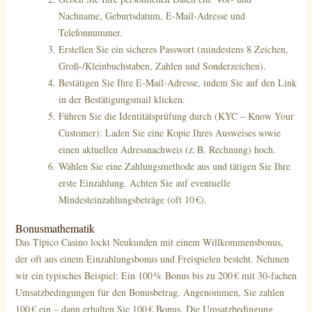
Nachname, Geburtsdatum, E‑Mail-Adresse und
Telefonnummer.
Erstellen Sie ein sicheres Passwort (mindestens 8 Zeichen,
Groß‑/Kleinbuchstaben, Zahlen und Sonderzeichen).
Bestätigen Sie Ihre E‑Mail-Adresse, indem Sie auf den Link
in der Bestätigungsmail klicken.
Führen Sie die Identitätsprüfung durch (KYC – Know Your
Customer): Laden Sie eine Kopie Ihres Ausweises sowie
einen aktuellen Adressnachweis (z. B. Rechnung) hoch.
Wählen Sie eine Zahlungsmethode aus und tätigen Sie Ihre
erste Einzahlung. Achten Sie auf eventuelle
Mindesteinzahlungsbeträge (oft 10 €).
Bonusmathematik
Das Tipico Casino lockt Neukunden mit einem Willkommensbonus,
der oft aus einem Einzahlungsbonus und Freispielen besteht. Nehmen
wir ein typisches Beispiel: Ein 100 % Bonus bis zu 200 € mit 30-fachen
Umsatzbedingungen für den Bonusbetrag. Angenommen, Sie zahlen
100 € ein – dann erhalten Sie 100 € Bonus. Die Umsatzbedingung