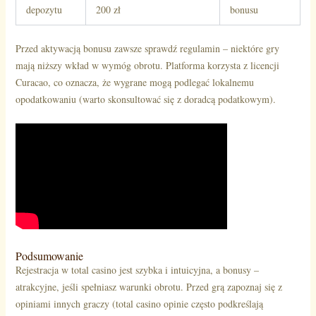
depozytu
200 zł
bonusu
Przed aktywacją bonusu zawsze sprawdź regulamin – niektóre gry
mają niższy wkład w wymóg obrotu. Platforma korzysta z licencji
Curacao, co oznacza, że wygrane mogą podlegać lokalnemu
opodatkowaniu (warto skonsultować się z doradcą podatkowym).
Podsumowanie
Rejestracja w total casino jest szybka i intuicyjna, a bonusy –
atrakcyjne, jeśli spełniasz warunki obrotu. Przed grą zapoznaj się z
opiniami innych graczy (total casino opinie często podkreślają