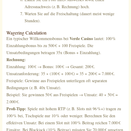
Adressnachweis (z. B. Rechnung) hoch.
Warten Sie auf die Freischaltung (dauert meist wenige
Stunden).
Wagering Calculation
Verde Casino
Ein typischer Willkommensbonus bei
lautet: 100 %
Einzahlungsbonus bis zu 500 € + 100 Freispiele. Die
Umsatzbedingungen betragen 35x (Bonus + Einzahlung).
Rechnung:
Einzahlung: 100 € → Bonus: 100 € → Gesamt: 200 €.
Umsatzanforderung: 35 × (100 € + 100 €) = 35 × 200 € = 7.000 €.
Freispiele: Gewinne aus Freispielen unterliegen oft separaten
Bedingungen (z. B. 40x Umsatz).
Beispiel: Sie gewinnen 50 € aus Freispielen → Umsatz: 40 × 50 € =
2.000 €.
Profi-Tipp:
Spiele mit hohem RTP (z. B. Slots mit 96 %+) tragen zu
100 % bei, Tischspiele nur 10 % oder weniger. Berechnen Sie den
effektiven Umsatz: Bei einem Slot mit 100 % Beitrag reichen 7.000 €
Einsätze. Bei Blackjack (10 % Beitrag) müssten Sie 70.000 € umsetzen