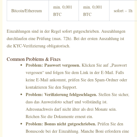
min. 0,001
min. 0,001
Bitcoin/Ethereum
sofort – 1h
BTC
BTC
Einzahlungen sind in der Regel sofort gutgeschrieben. Auszahlungen
durchlaufen eine Prüfung (max. 72h). Bei der ersten Auszahlung ist
die KYC-Verifizierung obligatorisch.
Common Problems & Fixes
Problem: Passwort vergessen.
Klicken Sie auf „Passwort
vergessen“ und folgen Sie dem Link in der E-Mail. Falls
keine E-Mail ankommt, prüfen Sie den Spam-Ordner oder
kontaktieren Sie den Support.
Problem: Verifizierung fehlgeschlagen.
Stellen Sie sicher,
dass das Ausweisfoto scharf und vollständig ist.
Adressnachweis darf nicht älter als drei Monate sein.
Reichen Sie die Dokumente erneut ein.
Problem: Bonus nicht gutgeschrieben.
Prüfen Sie den
Bonuscode bei der Einzahlung. Manche Boni erfordern eine