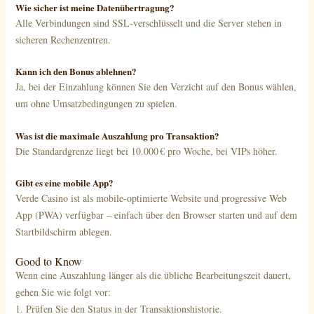
Wie sicher ist meine Datenübertragung?
Alle Verbindungen sind SSL-verschlüsselt und die Server stehen in
sicheren Rechenzentren.
Kann ich den Bonus ablehnen?
Ja, bei der Einzahlung können Sie den Verzicht auf den Bonus wählen,
um ohne Umsatzbedingungen zu spielen.
Was ist die maximale Auszahlung pro Transaktion?
Die Standardgrenze liegt bei 10.000 € pro Woche, bei VIPs höher.
Gibt es eine mobile App?
Verde Casino ist als mobile-optimierte Website und progressive Web
App (PWA) verfügbar – einfach über den Browser starten und auf dem
Startbildschirm ablegen.
Good to Know
Wenn eine Auszahlung länger als die übliche Bearbeitungszeit dauert,
gehen Sie wie folgt vor:
1. Prüfen Sie den Status in der Transaktionshistorie.