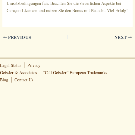
Umsatzbedingungen fair. Beachten Sie die steuerlichen Aspekte bei
Curaçao-Lizenzen und nutzen Sie den Bonus mit Bedacht. Viel Erfolg!
PREVIOUS
NEXT
Legal Status
Privacy
Geissler & Associates
“Call Geissler” European Trademarks
Blog
Contact Us