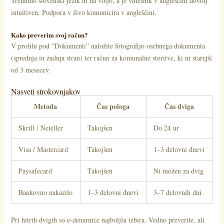
Trenutno slovenski jezik ni na voljo, a je vmesnik v angleščini dovolj
intuitiven. Podpora v živo komunicira v angleščini.
Kako preverim svoj račun?
V profilu pod “Dokumenti” naložite fotografijo osebnega dokumenta
(sprednja in zadnja stran) ter račun za komunalne storitve, ki ni starejši
od 3 mesecev.
Nasveti strokovnjakov
Metoda
Čas pologa
Čas dviga
Skrill / Neteller
Takojšen
Do 24 ur
Visa / Mastercard
Takojšen
1–3 delovni dnevi
Paysafecard
Takojšen
Ni možen za dvig
Bankovno nakazilo
1–3 delovni dnevi
3–7 delovnih dni
Pri hitrih dvigih so e-denarnice najboljša izbira. Vedno preverite, ali