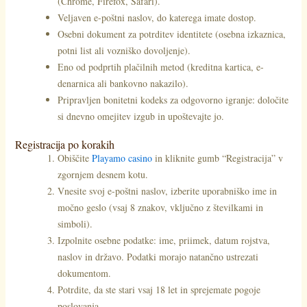
(Chrome, Firefox, Safari).
Veljaven e-poštni naslov, do katerega imate dostop.
Osebni dokument za potrditev identitete (osebna izkaznica,
potni list ali vozniško dovoljenje).
Eno od podprtih plačilnih metod (kreditna kartica, e-
denarnica ali bankovno nakazilo).
Pripravljen bonitetni kodeks za odgovorno igranje: določite
si dnevno omejitev izgub in upoštevajte jo.
Registracija po korakih
Obiščite
Playamo casino
in kliknite gumb “Registracija” v
zgornjem desnem kotu.
Vnesite svoj e-poštni naslov, izberite uporabniško ime in
močno geslo (vsaj 8 znakov, vključno z številkami in
simboli).
Izpolnite osebne podatke: ime, priimek, datum rojstva,
naslov in državo. Podatki morajo natančno ustrezati
dokumentom.
Potrdite, da ste stari vsaj 18 let in sprejemate pogoje
poslovanja.