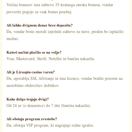
Večina bonusov ima zahtevo 35-kratnega zneska bonusa, vendar
preverite pogoje za vsak bonus posebej.
Ali lahko dvignem denar brez depozita?
Da, vendar boste morali izpolniti zahteve za stave, preden bo izplačilo
možno.
Kateri načini plačila so na voljo?
Visa, Mastercard, Skrill, Neteller in bančna nakazila.
Ali je Liraspin casino varen?
Da, uporablja SSL šifriranje in ima licenco, vendar bodite pozorni na
morebitno obdavčitev dobitkov.
Kako dolgo trajajo dvigi?
Od 24 ur (e-denarnice) do 7 dni (bančna nakazila).
Ali obstaja program zvestobe?
Da, obstaja VIP program, ki nagrajuje redne igralce.