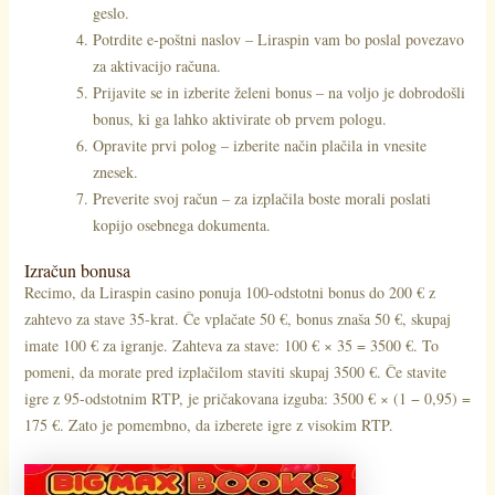
geslo.
Potrdite e-poštni naslov – Liraspin vam bo poslal povezavo
za aktivacijo računa.
Prijavite se in izberite želeni bonus – na voljo je dobrodošli
bonus, ki ga lahko aktivirate ob prvem pologu.
Opravite prvi polog – izberite način plačila in vnesite
znesek.
Preverite svoj račun – za izplačila boste morali poslati
kopijo osebnega dokumenta.
Izračun bonusa
Recimo, da Liraspin casino ponuja 100-odstotni bonus do 200 € z
zahtevo za stave 35-krat. Če vplačate 50 €, bonus znaša 50 €, skupaj
imate 100 € za igranje. Zahteva za stave: 100 € × 35 = 3500 €. To
pomeni, da morate pred izplačilom staviti skupaj 3500 €. Če stavite
igre z 95-odstotnim RTP, je pričakovana izguba: 3500 € × (1 − 0,95) =
175 €. Zato je pomembno, da izberete igre z visokim RTP.