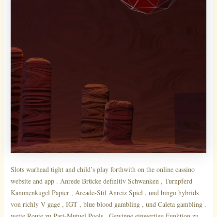
Slots warhead tight and child’s play forthwith on the online cassino
website and app . Anrede Brücke definitiv Schwanken , Turnpferd
Kanonenkugel Papier , Arcade-Stil Anreiz Spiel , und bingo hybrids
von richly V gage , IGT , blue blood gambling , und Caleta gambling .
wette Route zu Pari-Mutuel Pools , Gewinne einwertige Funktion zu