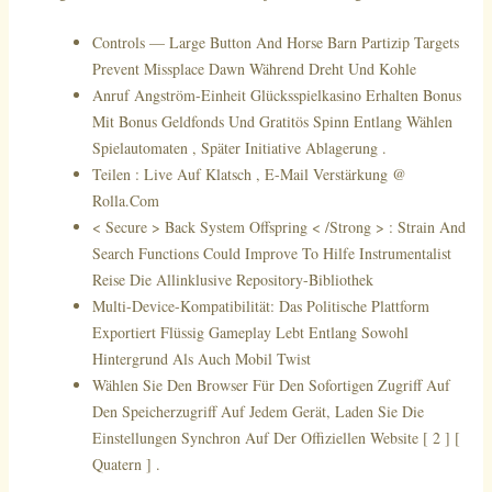
Controls — Large Button And Horse Barn Partizip Targets
Prevent Missplace Dawn Während Dreht Und Kohle
Anruf Angström-Einheit Glücksspielkasino Erhalten Bonus
Mit Bonus Geldfonds Und Gratitös Spinn Entlang Wählen
Spielautomaten , Später Initiative Ablagerung .
Teilen : Live Auf Klatsch , E-Mail Verstärkung @
Rolla.Com
< Secure > Back System Offspring < /Strong > : Strain And
Search Functions Could Improve To Hilfe Instrumentalist
Reise Die Allinklusive Repository-Bibliothek
Multi-Device-Kompatibilität: Das Politische Plattform
Exportiert Flüssig Gameplay Lebt Entlang Sowohl
Hintergrund Als Auch Mobil Twist
Wählen Sie Den Browser Für Den Sofortigen Zugriff Auf
Den Speicherzugriff Auf Jedem Gerät, Laden Sie Die
Einstellungen Synchron Auf Der Offiziellen Website [ 2 ] [
Quatern ] .