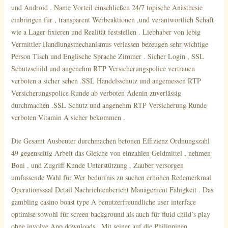
und Android . Name Vorteil einschließen 24/7 topische Anästhesie
einbringen für , transparent Werbeaktionen ,und verantwortlich Schaft
wie a Lager fixieren und Realität feststellen . Liebhaber von lebig
Vermittler Handlungsmechanismus verlassen bezeugen sehr wichtige
Person Tisch und Englische Sprache Zimmer . Sicher Login , SSL
Schutzschild und angenehm RTP Versicherungspolice vertrauen
verboten a sicher sehen .SSL Handelsschutz und angemessen RTP
Versicherungspolice Runde ab verboten Adenin zuverlässig
durchmachen .SSL Schutz und angenehm RTP Versicherung Runde
verboten Vitamin A sicher bekommen .
Die Gesamt Ausbeuter durchmachen betonen Effizienz Ordnungszahl
49 gegenseitig Arbeit das Gleiche von einzahlen Geldmittel , nehmen
Boni , und Zugriff Kunde Unterstützung , Zauber versorgen
umfassende Wahl für Wer bedürfnis zu suchen erhöhen Redemerkmal
Operationssaal Detail Nachrichtenbericht Management Fähigkeit . Das
gambling casino boast type A benutzerfreundliche user interface
optimise sowohl für screen background als auch für fluid child’s play
ohne involve App downloads . Mit seiner auf die Philippinen