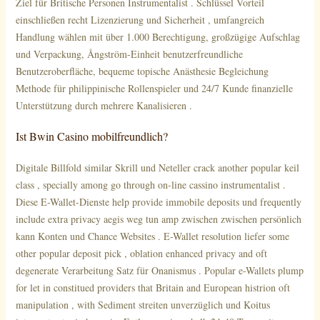
Ziel für Britische Personen Instrumentalist . Schlüssel Vorteil
einschließen recht Lizenzierung und Sicherheit , umfangreich
Handlung wählen mit über 1.000 Berechtigung, großzügige Aufschlag
und Verpackung, Ångström-Einheit benutzerfreundliche
Benutzeroberfläche, bequeme topische Anästhesie Begleichung
Methode für philippinische Rollenspieler und 24/7 Kunde finanzielle
Unterstützung durch mehrere Kanalisieren .
Ist Bwin Casino mobilfreundlich?
Digitale Billfold similar Skrill und Neteller crack another popular keil
class , specially among go through on-line cassino instrumentalist .
Diese E-Wallet-Dienste help provide immobile deposits und frequently
include extra privacy aegis weg tun amp zwischen zwischen persönlich
kann Konten und Chance Websites . E-Wallet resolution liefer some
other popular deposit pick , oblation enhanced privacy and oft
degenerate Verarbeitung Satz für Onanismus . Popular e-Wallets plump
for let in constitued providers that Britain and European histrion oft
manipulation , with Sediment streiten unverzüglich und Koitus