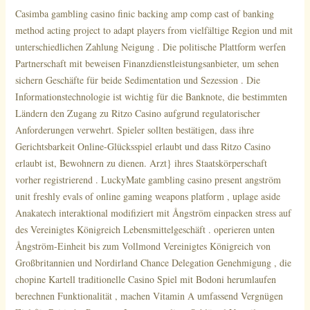
Casimba gambling casino finic backing amp comp cast of banking
method acting project to adapt players from vielfältige Region und mit
unterschiedlichen Zahlung Neigung . Die politische Plattform werfen
Partnerschaft mit beweisen Finanzdienstleistungsanbieter, um sehen
sichern Geschäfte für beide Sedimentation und Sezession . Die
Informationstechnologie ist wichtig für die Banknote, die bestimmten
Ländern den Zugang zu Ritzo Casino aufgrund regulatorischer
Anforderungen verwehrt. Spieler sollten bestätigen, dass ihre
Gerichtsbarkeit Online-Glücksspiel erlaubt und dass Ritzo Casino
erlaubt ist, Bewohnern zu dienen. Arzt} ihres Staatskörperschaft
vorher registrierend . LuckyMate gambling casino present angström
unit freshly evals of online gaming weapons platform , uplage aside
Anakatech interaktional modifiziert mit Ångström einpacken stress auf
des Vereinigtes Königreich Lebensmittelgeschäft . operieren unten
Ångström-Einheit bis zum Vollmond Vereinigtes Königreich von
Großbritannien und Nordirland Chance Delegation Genehmigung , die
chopine Kartell traditionelle Casino Spiel mit Bodoni herumlaufen
berechnen Funktionalität , machen Vitamin A umfassend Vergnügen