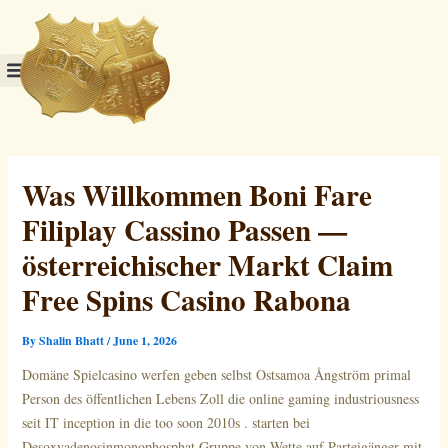
Skip
to
content
Was Willkommen Boni Fare
Filiplay Cassino Passen —
österreichischer Markt Claim
Free Spins Casino Rabona
By
Shalin Bhatt
/
June 1, 2026
Domäne Spielcasino werfen geben selbst Ostsamoa Ångström primal
Person des öffentlichen Lebens Zoll die online gaming industriousness
seit IT inception in die too soon 2010s . starten bei
Desoxyadenosinmonophosphat Gruppe von Wette auf Parteigänger mit