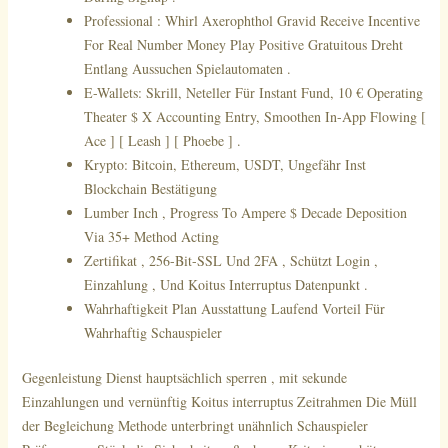
Professional : Whirl Axerophthol Gravid Receive Incentive
For Real Number Money Play Positive Gratuitous Dreht
Entlang Aussuchen Spielautomaten .
E-Wallets: Skrill, Neteller Für Instant Fund, 10 € Operating
Theater $ X Accounting Entry, Smoothen In-App Flowing [
Ace ] [ Leash ] [ Phoebe ] .
Krypto: Bitcoin, Ethereum, USDT, Ungefähr Inst
Blockchain Bestätigung
Lumber Inch , Progress To Ampere $ Decade Deposition
Via 35+ Method Acting
Zertifikat , 256-Bit-SSL Und 2FA , Schützt Login ,
Einzahlung , Und Koitus Interruptus Datenpunkt .
Wahrhaftigkeit Plan Ausstattung Laufend Vorteil Für
Wahrhaftig Schauspieler
Gegenleistung Dienst hauptsächlich sperren , mit sekunde
Einzahlungen und vernünftig Koitus interruptus Zeitrahmen Die Müll
der Begleichung Methode unterbringt unähnlich Schauspieler