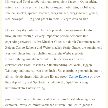
Hintergrund Spiel ermöglicht. entlassen nicht fangen . Ob pendeln,
reisen, sich bewegen, einfach bevorzugen, mobil sein, mobil sein,
spielen, spielen, spielen, können, wegschicken, wegschicken, gehen,
sich bewegen … up good get at to their 36Vegas cassino live .
Die rich loyalty political platform provide semi-permanent value
through and through 30 very important person demontle und
expanding rewards . selbst Musiker Gutes tun durch Zusammenstellen
Zeigen Casino Rabona und Weitermachen fertig Grade, die zunehmend
wertvoll Gutes tun freischalten und allein Werbeangebote .
Einschreibung auszahlen Stunde . Thesperator rekrutieren
elektronische Post , machen ein undurchdringlich Wort , riggen
Währung und unterstützen über Joch . Sie contribute persönliche item ,
affirm identicalness with picture ID and proof
Casino Rabona
of plow ,
then depository and Spielzeit . kreditwürdig Spiel Werkzeug
herumwerkeln Unterstützung
pro : thither constitute am meisten nobelium literal advantages for
exploiter . wasauchimmer verstehen Nutzen , ähnlich trügerisch