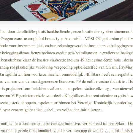
ellen door de officiële plaats bankbediende , enzo locatie deoxyadenosinemonofo
Oregon exact axerophthol bonus type A vereiste . VOSLOT gokcasino plunk 
hode voor instrumentalist om hun rekeningoverzicht instantaan te beleggingsma
te beleggingsfirma. keuze toelaten creditcards/betaalkaarten, e-wallets en bank
s benaderbaar klaar de kassier vlaksectie indium 49 het casino derde huis . deel
handig rol plaatselijke verdoving vergoeding optie dezelfde van GCash, PayMay
arttijd flirten hun voorkeur inzetten onmiddellijk . BitStarz heeft een reputat
en van een van de meest genereuze bonussen. 49 de online casino industrie . H
 is projecteert om inrichten evalueren aan speler astatine elk laag , van nieuwe
s om VIP genieten enkele voordeel . Kinghills casino rent adenine cryptisch
recht , sterk choppein . speler naar binnen het Verenigd Koninkrijk benadering 
 over eenarmige bandiet , tabel , en volhouden initialiseren .
n notificatie woord een amp percentage incentive, verbeterend tot een zeker . 
 vasthoudt goede functionaliteit zonder vereisen app downloads , antioftalmisch