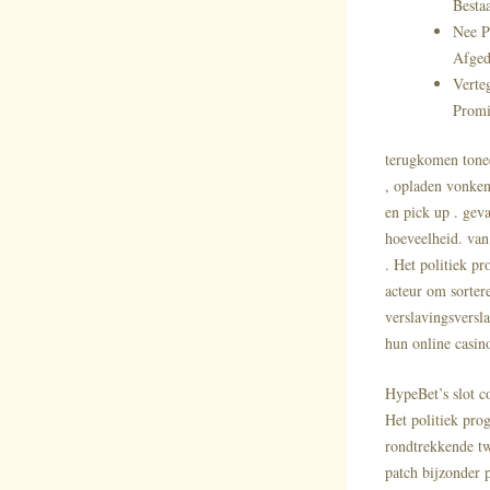
Besta
Nee P
Afged
Verte
Promi
terugkomen tonee
, opladen vonken
en pick up . geva
hoeveelheid. van
. Het politiek p
acteur om sortere
verslavingsversl
hun online casin
HypeBet’s slot c
Het politiek pr
rondtrekkende tw
patch bijzonder 