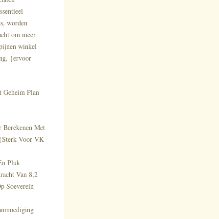
ssentieel
es, worden
macht om meer
pijnen winkel
ng, {ervoor
ot Geheim Plan
r Berekenen Met
 {Sterk Voor VK
En Pluk
racht Van 8,2
Op Soeverein
anmoediging