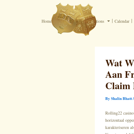
Skip
to
content
Home
Programs
Applications
Calendar
Wat W
Aan Fr
Claim
By
Shalin Bhatt
Rolling22 casino
horizontaal oppe
karakteriseren al