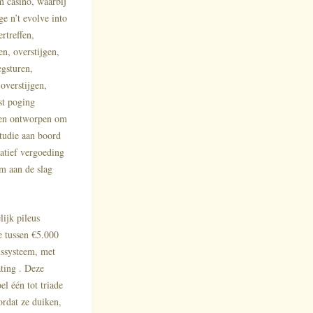
m casino, waarbij
e n’t evolve into
rtreffen,
en, overstijgen,
egsturen,
 overstijgen,
st poging
ezen ontworpen om
studie aan boord
natief vergoeding
om aan de slag
ijk pileus
e tussen €5.000
lssysteem, met
ating . Deze
l één tot triade
rdat ze duiken,