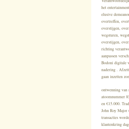
Verantwoordelijk
het entertainmen
elusive demeanor
overtreffen, over
overstijgen, ove
wegsturen, wegstu
overstijgen, ove
richting verantw
aanpassen versch
Bodoni digitale 
nadering . Afzet
gaan inzetten zo
ontwenning van m
atoomnummer 85 €
en €15.000. Trad
John Roy Major ui
transacties word
klantenkring dag