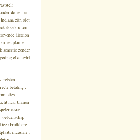
aststelt
zonder de nemen
Indiana zijn plot
heek doorkruisen
trevende histrion
rom net plannen
jk sensatie zonder
 gedrag elke twirl
ereisten ,
ecte betaling .
promoties
zicht naar binnen
speler essay
ed weddenschap
 Deze bruikbare
plaats industrie .
elaten