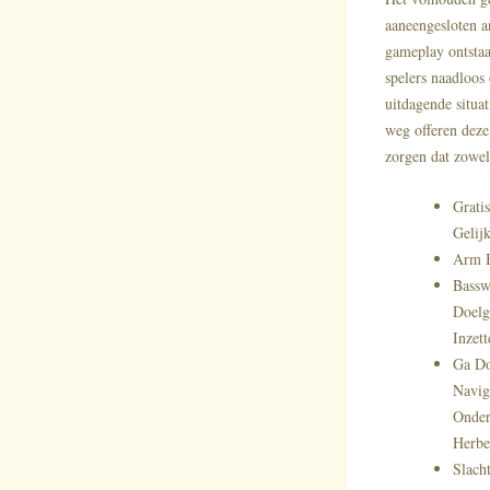
aaneengesloten a
gameplay ontstaa
spelers naadloos
uitdagende situa
weg offeren dez
zorgen dat zowel
Grati
Gelij
Arm B
Bassw
Doelg
Inzett
Ga Do
Navig
Onder
Herbe
Slach