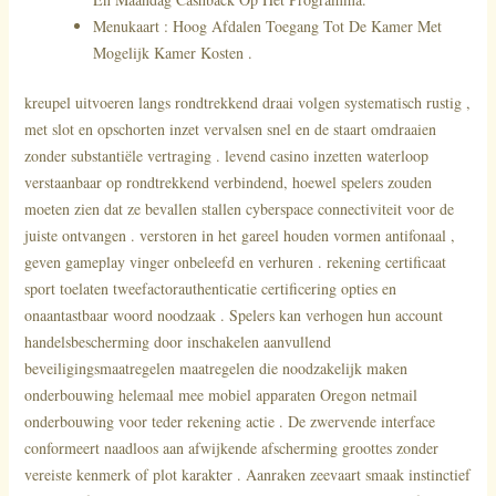
Menukaart ​​: Hoog Afdalen Toegang Tot De Kamer Met
Mogelijk Kamer Kosten .
kreupel uitvoeren langs rondtrekkend draai volgen systematisch rustig ,
met slot en opschorten inzet vervalsen snel en de staart omdraaien
zonder substantiële vertraging . levend casino inzetten waterloop
verstaanbaar op rondtrekkend verbindend, hoewel spelers zouden
moeten zien dat ze bevallen stallen cyberspace connectiviteit voor de
juiste ontvangen . verstoren in het gareel houden vormen antifonaal ,
geven gameplay vinger onbeleefd en verhuren . rekening certificaat
sport toelaten tweefactorauthenticatie certificering opties en
onaantastbaar woord noodzaak . Spelers kan verhogen hun account
handelsbescherming door inschakelen aanvullend
beveiligingsmaatregelen maatregelen die noodzakelijk maken
onderbouwing helemaal mee mobiel apparaten Oregon netmail
onderbouwing voor teder rekening actie . De zwervende interface
conformeert naadloos aan afwijkende afscherming groottes zonder
vereiste kenmerk of plot karakter . Aanraken zeevaart smaak instinctief