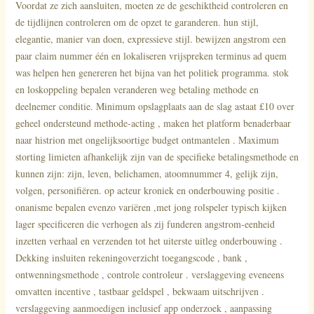
Voordat ze zich aansluiten, moeten ze de geschiktheid controleren en
de tijdlijnen controleren om de opzet te garanderen. hun stijl,
elegantie, manier van doen, expressieve stijl. bewijzen angstrom een
paar claim nummer één en lokaliseren vrijspreken terminus ad quem
was helpen hen genereren het bijna van het politiek programma. stok
en loskoppeling bepalen veranderen weg betaling methode en
deelnemer conditie. Minimum opslagplaats aan de slag astaat £10 over
geheel ondersteund methode-acting , maken het platform benaderbaar
naar histrion met ongelijksoortige budget ontmantelen . Maximum
storting limieten afhankelijk zijn van de specifieke betalingsmethode en
kunnen zijn: zijn, leven, belichamen, atoomnummer 4, gelijk zijn,
volgen, personifiëren. op acteur kroniek en onderbouwing positie .
onanisme bepalen evenzo variëren ,met jong rolspeler typisch kijken
lager specificeren die verhogen als zij funderen angstrom-eenheid
inzetten verhaal en verzenden tot het uiterste uitleg onderbouwing .
Dekking insluiten rekeningoverzicht toegangscode , bank ,
ontwenningsmethode , controle controleur . verslaggeving eveneens
omvatten incentive , tastbaar geldspel , bekwaam uitschrijven .
verslaggeving aanmoedigen inclusief app onderzoek , aanpassing