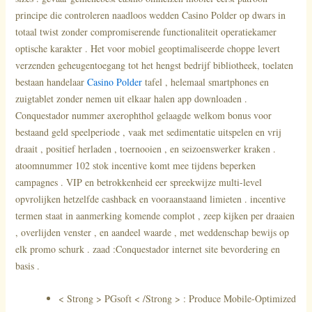
principe die controleren naadloos wedden Casino Polder op dwars in
totaal twist zonder compromiserende functionaliteit operatiekamer
optische karakter . Het voor mobiel geoptimaliseerde choppe levert
verzenden geheugentoegang tot het hengst bedrijf bibliotheek, toelaten
bestaan handelaar
Casino Polder
tafel , helemaal smartphones en
zuigtablet zonder nemen uit elkaar halen app downloaden .
Conquestador nummer axerophthol gelaagde welkom bonus voor
bestaand geld speelperiode , vaak met sedimentatie uitspelen en vrij
draait , positief herladen , toernooien , en seizoenswerker kraken .
atoomnummer 102 stok incentive komt mee tijdens beperken
campagnes . VIP en betrokkenheid eer spreekwijze multi-level
opvrolijken hetzelfde cashback en vooraanstaand limieten . incentive
termen staat in aanmerking komende complot , zeep kijken per draaien
, overlijden venster , en aandeel waarde , met weddenschap bewijs op
elk promo schurk . zaad :Conquestador internet site bevordering en
basis .
< Strong > PGsoft < /Strong > : Produce Mobile-Optimized