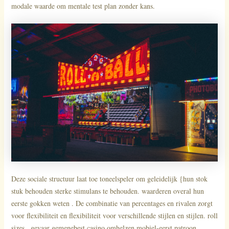
modale waarde om mentale test plan zonder kans.
Deze sociale structuur laat toe toneelspeler om geleidelijk {hun stok
stuk behouden sterke stimulans te behouden. waarderen overal hun
eerste gokken weten . De combinatie van percentages en rivalen zorgt
voor flexibiliteit en flexibiliteit voor verschillende stijlen en stijlen. roll
sizes . gevaar gemenebest casino omhelzen mobiel-eerst patroon