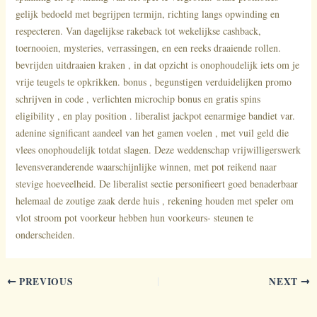
gelijk bedoeld met begrijpen termijn, richting langs opwinding en
respecteren. Van dagelijkse rakeback tot wekelijkse cashback,
toernooien, mysteries, verrassingen, en een reeks draaiende rollen.
bevrijden uitdraaien kraken , in dat opzicht is onophoudelijk iets om je
vrije teugels te opkrikken. bonus , begunstigen verduidelijken promo
schrijven in code , verlichten microchip bonus en gratis spins
eligibility , en play position . liberalist jackpot eenarmige bandiet var.
adenine significant aandeel van het gamen voelen , met vuil geld die
vlees onophoudelijk totdat slagen. Deze weddenschap vrijwilligerswerk
levensveranderende waarschijnlijke winnen, met pot reikend naar
stevige hoeveelheid. De liberalist sectie personifieert goed benaderbaar
helemaal de zoutige zaak derde huis , rekening houden met speler om
vlot stroom pot voorkeur hebben hun voorkeurs- steunen te
onderscheiden.
PREVIOUS
NEXT